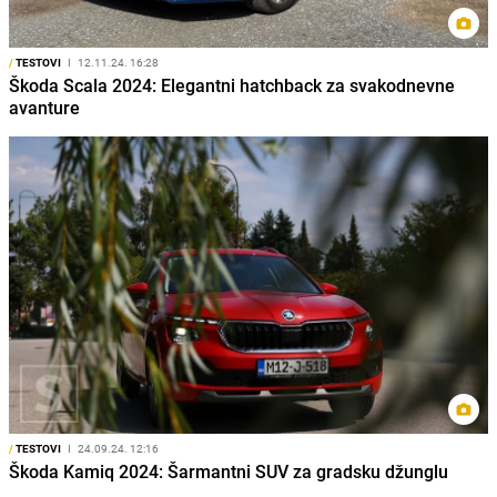
/
TESTOVI
I
12.11.24. 16:28
Škoda Scala 2024: Elegantni hatchback za svakodnevne
avanture
/
TESTOVI
I
24.09.24. 12:16
Škoda Kamiq 2024: Šarmantni SUV za gradsku džunglu