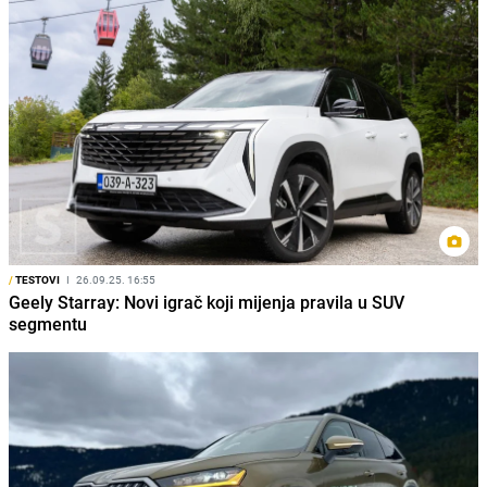
/
TESTOVI
I
26.09.25. 16:55
Geely Starray: Novi igrač koji mijenja pravila u SUV
segmentu