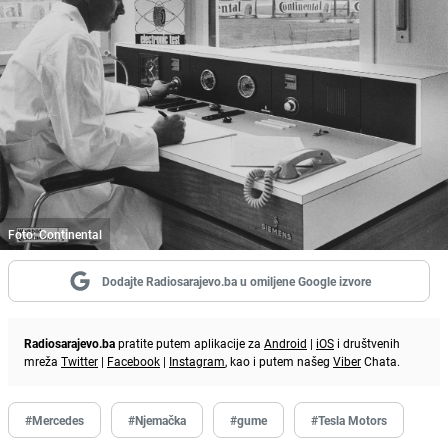
Foto: Continental
Dodajte Radiosarajevo.ba u omiljene Google izvore
Radiosarajevo.ba
pratite putem aplikacije za
Android
|
iOS
i društvenih
mreža
Twitter
|
Facebook
|
Instagram
, kao i putem našeg
Viber
Chata.
#Mercedes
#Njemačka
#gume
#Tesla Motors