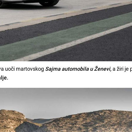
va uoči martovskog
Sajma automobila u Ženevi,
a žiri je
lje.