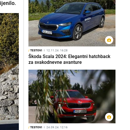
jenilo.
/
TESTOVI
I
12.11.24. 16:28
Škoda Scala 2024: Elegantni hatchback
za svakodnevne avanture
/
TESTOVI
I
24.09.24. 12:16