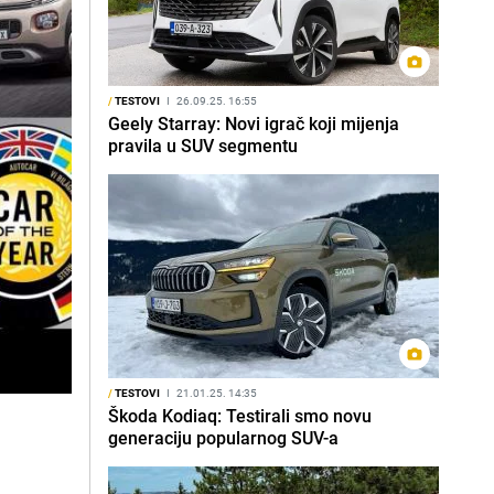
/
TESTOVI
I
26.09.25. 16:55
Geely Starray: Novi igrač koji mijenja
pravila u SUV segmentu
/
TESTOVI
I
21.01.25. 14:35
Škoda Kodiaq: Testirali smo novu
generaciju popularnog SUV-a