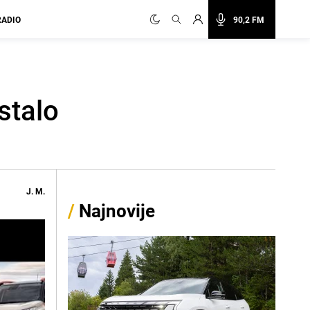
RADIO
90,2 FM
stalo
J. M.
/
Najnovije