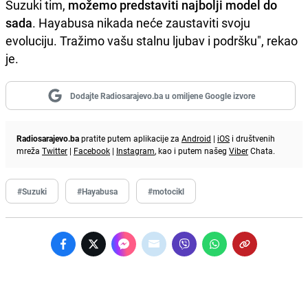
Suzuki tim,
možemo predstaviti najbolji model do
sada
. Hayabusa nikada neće zaustaviti svoju
evoluciju. Tražimo vašu stalnu ljubav i podršku", rekao
je.
Dodajte Radiosarajevo.ba u omiljene Google izvore
Radiosarajevo.ba
pratite putem aplikacije za
Android
|
iOS
i društvenih
mreža
Twitter
|
Facebook
|
Instagram
, kao i putem našeg
Viber
Chata.
#Suzuki
#Hayabusa
#motocikl