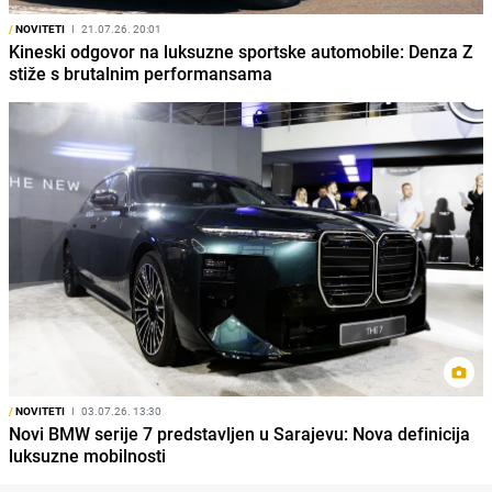
/
NOVITETI
I
21.07.26. 20:01
Kineski odgovor na luksuzne sportske automobile: Denza Z
stiže s brutalnim performansama
/
NOVITETI
I
03.07.26. 13:30
Novi BMW serije 7 predstavljen u Sarajevu: Nova definicija
luksuzne mobilnosti