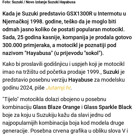
Foto: Suzuki / Novo izdanje Suzuki Hayabusa
Kada je Suzuki predstavio GSX1300R u Intermotu u
Njemačkoj 1998. godine, teško da je moglo biti
odmah jasno koliko će postati popularan motocikl.
Sada, 25 godina kasnije, kompanija je prodala gotovo
300.000 primjeraka, a motocikl je poznatiji pod
nazivom "Hayabusa" (u prijevodu "sokol").
Kako bi proslavili godišnjicu i uspjeh koji je motocikl
imao na tržištu od početka prodaje 1999.,
Suzuki
je
predstavio posebnu verziju
Hayabuse
za modelsku
godinu 2024, piše
Jutarnji.hr
.
"Tijelo" motocikla dolazi obojeno u posebnu
kombinaciju
Glass Blaze Orange
i
Glass Sparkle Black
boje za koju u Suzukiju kažu da slavi jednu od
najpopularnijih kombinacija boja kod modela druge
generacije. Posebna crvena grafika u obliku slova V i