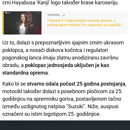
crni Hayabusa 'Kanji' logo također krase karoseriju.
TRENDING
Podcast S | Gdje prestaje sloboda govora, a
počinje govor mržnje? Ko odgovara za sadržaj?
Uz to, dolazi s prepoznatljivim sjajnim crnim ukrasom
poklopca, a nosači diskova kočnica i regulatori
pogonskog lanca imaju zlatnu anodiziranu završnu
obradu, a
poklopac jednosjeda uključen je kao
standardna oprema
.
Kako bi se
stvarno odala počast 25 godina postojanja
,
motocikl također dolazi s posebnom pločicom za 25.
godišnjicu na spremniku goriva, postavljenom tačno
između uzdignutog natpisa "Suzuki". Niže, auspusi
označeni su istim logotipom 25. godišnjice.