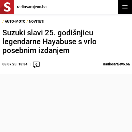
Otvor
/
AUTO-MOTO
/
NOVITETI
Suzuki slavi 25. godišnjicu
legendarne Hayabuse s vrlo
posebnim izdanjem
08.07.23. 18:34
Radiosarajevo.ba
0