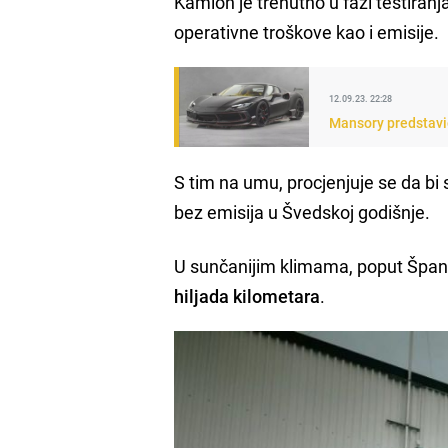
Kamion je trenutno u fazi testiranja
operativne troškove kao i emisije.
12.09.23. 22:28
Mansory predstavio
S tim na umu, procjenjuje se da bi 
bez emisija u Švedskoj godišnje.
U sunčanijim klimama, poput Španij
hiljada kilometara
.