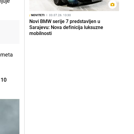
njuje
/
NOVITETI
I
03.07.26. 13:30
Novi BMW serije 7 predstavljen u
Sarajevu: Nova definicija luksuzne
mobilnosti
meta
10