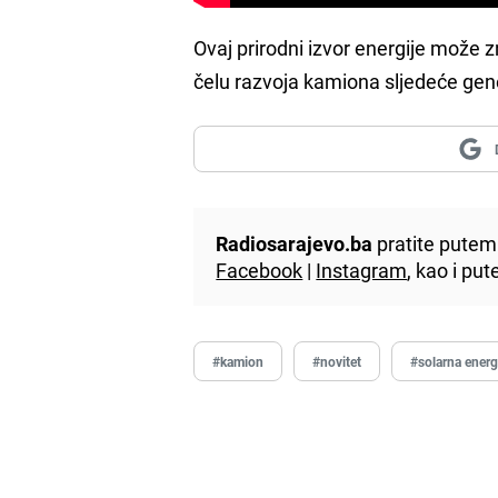
Ovaj prirodni izvor energije može z
čelu razvoja kamiona sljedeće gene
Radiosarajevo.ba
pratite putem 
Facebook
|
Instagram
, kao i p
#kamion
#novitet
#solarna energ