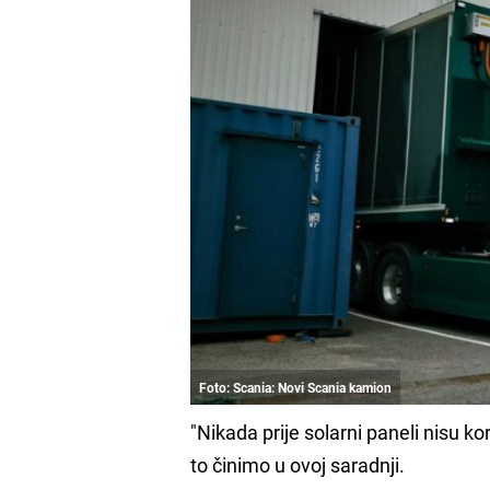
Foto: Scania: Novi Scania kamion
"Nikada prije solarni paneli nisu k
to činimo u ovoj saradnji.