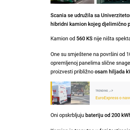
Scania se udružila sa Univerziteto
hibridni kamion kojeg djelimično 
Kamion od
560 KS
nije ništa spekt
One su smještene na površini od 100
opremljenoj panelima slične snage"
proizvesti približno
osam hiljada k
TRENDING
EuroExpress o navo
Oni opskrbljuju
bateriju od 200 kWh