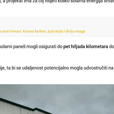
, a projekat ima za cilj vidjeti koliko solarna energija sma
 novi Ferrari: Kovani karbon, žuta koža i divlja snaga
solarni paneli mogli osigurati do
pet hiljada kilometara
do
e, ta bi se udaljenost potencijalno mogla udvostručiti na