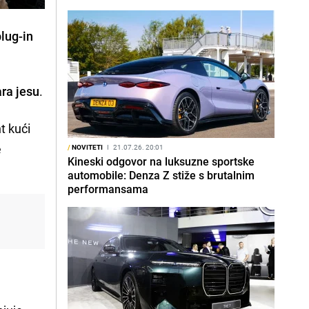
plug-in
ara jesu
.
t kući
e
/
NOVITETI
I
21.07.26. 20:01
Kineski odgovor na luksuzne sportske
automobile: Denza Z stiže s brutalnim
performansama