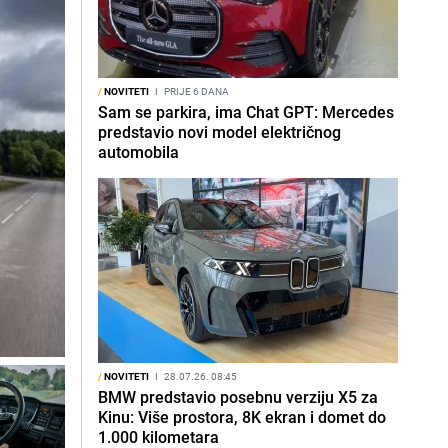
/
NOVITETI
I
PRIJE 6 DANA
Sam se parkira, ima Chat GPT: Mercedes
predstavio novi model električnog
automobila
/
NOVITETI
I
28.07.26. 08:45
BMW predstavio posebnu verziju X5 za
Kinu: Više prostora, 8K ekran i domet do
1.000 kilometara