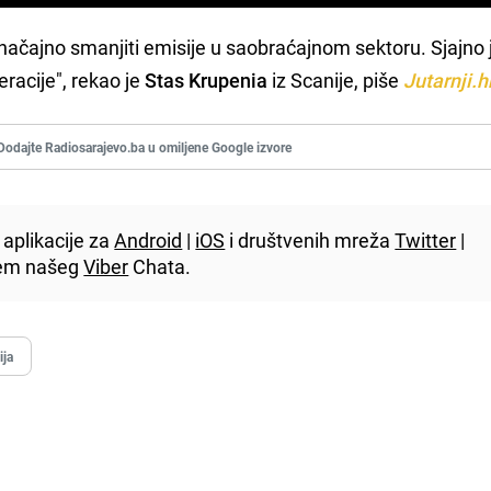
načajno smanjiti emisije u saobraćajnom sektoru. Sjajno j
racije", rekao je
Stas Krupenia
iz Scanije, piše
Jutarnji.h
Dodajte Radiosarajevo.ba u omiljene Google izvore
aplikacije za
Android
|
iOS
i društvenih mreža
Twitter
|
utem našeg
Viber
Chata.
ija