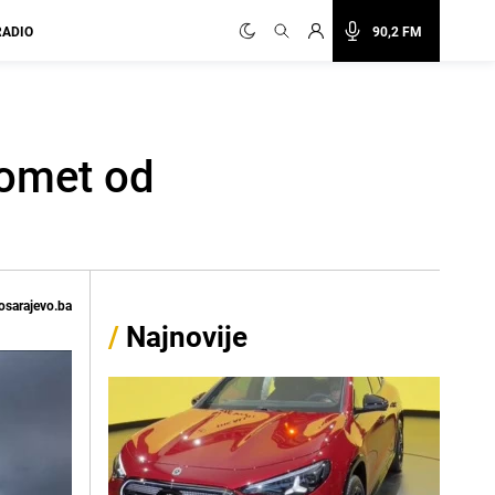
RADIO
90,2 FM
domet od
osarajevo.ba
/
Najnovije