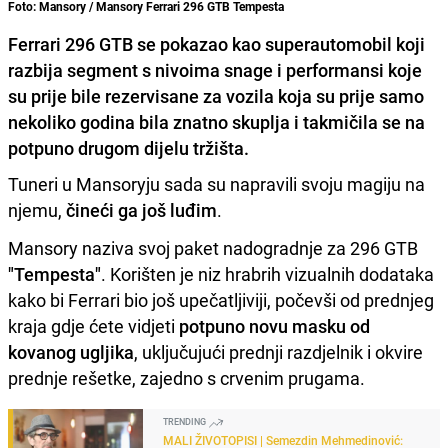
Foto: Mansory / Mansory Ferrari 296 GTB Tempesta
Ferrari 296 GTB se pokazao kao superautomobil koji
razbija segment s nivoima snage i performansi koje
su prije bile rezervisane za vozila koja su prije samo
nekoliko godina bila znatno skuplja i takmičila se na
potpuno drugom dijelu tržišta.
Tuneri u Mansoryju sada su napravili svoju magiju na
njemu,
čineći ga još luđim
.
Mansory naziva svoj paket nadogradnje za 296 GTB
"Tempesta"
. Korišten je niz hrabrih vizualnih dodataka
kako bi Ferrari bio još upečatljiviji, počevši od prednjeg
kraja gdje ćete vidjeti
potpuno novu masku od
kovanog ugljika
, uključujući prednji razdjelnik i okvire
prednje rešetke, zajedno s crvenim prugama.
TRENDING
MALI ŽIVOTOPISI | Semezdin Mehmedinović: