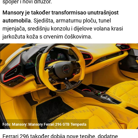
spojler i novi difuzor.
Mansory je također transformisao unutrašnjost
automobila
. Sjedišta, armaturnu ploču, tunel
mjenjača, središnju konzolu i dijelove volana krasi
jarkožuta koža s crvenim ćoškovima.
Foto: Mansory: Mansory Ferrari 296 GTB Tempesta
Ferrari 296 također dobija nove tepihe, dodatne