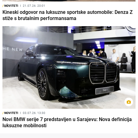
/
NOVITETI
I
21.07.26. 20:01
Kineski odgovor na luksuzne sportske automobile: Denza Z
stiže s brutalnim performansama
/
NOVITETI
I
03.07.26. 13:30
Novi BMW serije 7 predstavljen u Sarajevu: Nova definicija
luksuzne mobilnosti