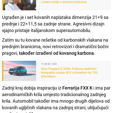
Limena kutija s drvenim bojicama
Ugrađen je i set kovanih naplataka dimenzija 21×9 sa
prednje i 22×11,5 sa zadnje strane. Agresivni dizajn
sjajno pristaje italijanskom superautomobilu.
Zatim su tu kovane rešetke od karbonskih vlakana na
prednjim branicima, novi retrovizori i dramatični bočni
pragovi,
također izrađeni od kovanog karbona
.
11.09.23. 12:01
Novi Peugeot E-3008: Potpuno električni
kompaktni coupe-SUV s dometom do 700
kilometara
Zadnji kraj dobija inspiraciju iz
Ferrarija FXX K
i ima par
aerodinamičkih krila umjesto tradicionalnog zadnjeg
krila. Automobil također ima mnogo drugih dijelova od
kovanih ugljičnih vlakana na zadnjoj strani, uključujući