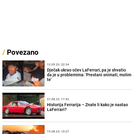
/
Povezano
12.09.23. 22:34
Dječak ukrao očev LaFerrari, pa je shvatio
da je u problemima: 'Prestani snimati, molim
te'
27.08.23. 17:42
Historija Ferrarija – Znate li kako je nastao
LaFerrari?
19.08.23. 15:27