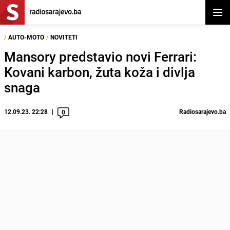
Otvor
/
AUTO-MOTO
/
NOVITETI
Mansory predstavio novi Ferrari:
Kovani karbon, žuta koža i divlja
snaga
12.09.23. 22:28
Radiosarajevo.ba
0