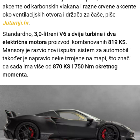
akcente od karbonskih vlakana i razne crvene akcente
oko ventilacijskih otvora i držača za čaše, piše
Jutarnji.hr
.
Standardno,
3,0-litreni V6 s dvije turbine i dva
električna motora
proizvodi kombinovanih
819 KS
.
Mansory je razvio novi ispušni sistem za automobil i
također je napravio neke izmjene na mapi, što znači
da sada ima više od
870 KS i 750 Nm okretnog
momenta
.