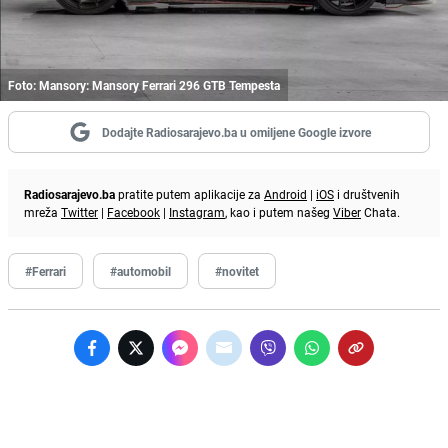
Foto: Mansory: Mansory Ferrari 296 GTB Tempesta
Dodajte Radiosarajevo.ba u omiljene Google izvore
Radiosarajevo.ba
pratite putem aplikacije za
Android
|
iOS
i društvenih
mreža
Twitter
|
Facebook
|
Instagram
, kao i putem našeg
Viber
Chata.
#Ferrari
#automobil
#novitet