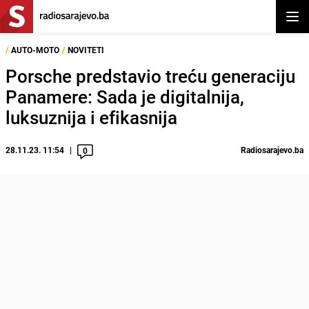
Otvor
/
AUTO-MOTO
/
NOVITETI
Porsche predstavio treću generaciju
Panamere: Sada je digitalnija,
luksuznija i efikasnija
28.11.23. 11:54
Radiosarajevo.ba
0