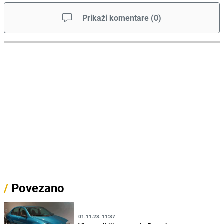
Prikaži komentare
(
0
)
/
Povezano
01.11.23. 11:37