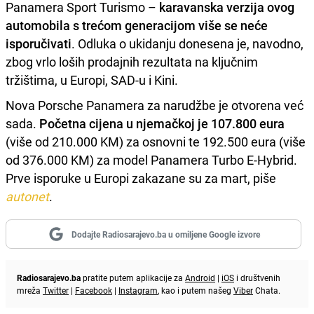
Panamera Sport Turismo –
karavanska verzija ovog
automobila s trećom generacijom više se neće
isporučivati
. Odluka o ukidanju donesena je, navodno,
zbog vrlo loših prodajnih rezultata na ključnim
tržištima, u Europi, SAD-u i Kini.
Nova Porsche Panamera za narudžbe je otvorena već
sada.
Početna cijena u njemačkoj je 107.800 eura
(više od 210.000 KM) za osnovni te 192.500 eura (više
od 376.000 KM) za model Panamera Turbo E-Hybrid.
Prve isporuke u Europi zakazane su za mart, piše
autonet
.
Dodajte Radiosarajevo.ba u omiljene Google izvore
Radiosarajevo.ba
pratite putem aplikacije za
Android
|
iOS
i društvenih
mreža
Twitter
|
Facebook
|
Instagram
, kao i putem našeg
Viber
Chata.