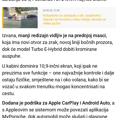
29.09.23. 21:42
Katastrofa na autoputu u bh. susjedstvu:
Zapalio se Porsche u toku vožnje, stvorila se
velika gužva
Izvana,
manji redizajn vidljiv je na prednjoj masci
,
koja ima novi otvor za zrak, novoj liniji bočnih prozora,
dok će model Turbo E-Hybrid dobiti kromirane
auspuhe.
U kabini dominira 10,9-inčni ekran, koji ipak ne
preuzima sve funkcije – one najvažnije kontrole i dalje
ostaju fizičke, smještene na i oko volana, kako bi se
vozač u svakom trenutku mogao koncentrisati na
cestu.
Dodana je podrška za Apple CarPlay i Android Auto
, a
s Appleovim se sistemom može povezati aplikacija
MyPorsche, dok automobil može slušati i glasovne