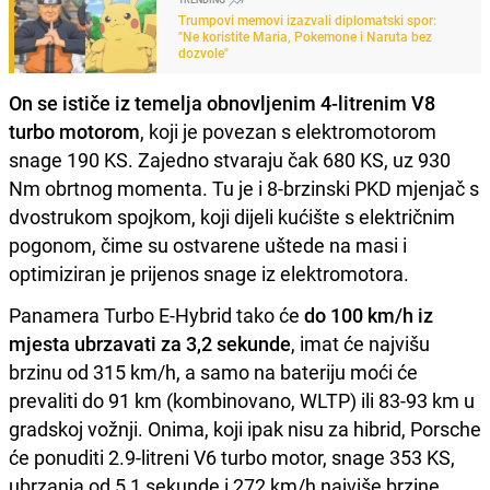
Trumpovi memovi izazvali diplomatski spor:
"Ne koristite Maria, Pokemone i Naruta bez
dozvole"
On se ističe iz temelja obnovljenim 4-litrenim V8
turbo motorom
, koji je povezan s elektromotorom
snage 190 KS. Zajedno stvaraju čak 680 KS, uz 930
Nm obrtnog momenta. Tu je i 8-brzinski PKD mjenjač s
dvostrukom spojkom, koji dijeli kućište s električnim
pogonom, čime su ostvarene uštede na masi i
optimiziran je prijenos snage iz elektromotora.
Panamera Turbo E-Hybrid tako će
do 100 km/h iz
mjesta ubrzavati za 3,2 sekunde
, imat će najvišu
brzinu od 315 km/h, a samo na bateriju moći će
prevaliti do 91 km (kombinovano, WLTP) ili 83-93 km u
gradskoj vožnji. Onima, koji ipak nisu za hibrid, Porsche
će ponuditi 2.9-litreni V6 turbo motor, snage 353 KS,
ubrzanja od 5,1 sekunde i 272 km/h najviše brzine.