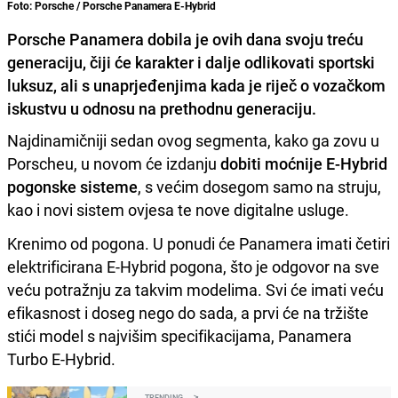
Foto: Porsche / Porsche Panamera E-Hybrid
Porsche Panamera dobila je ovih dana svoju treću
generaciju, čiji će karakter i dalje odlikovati sportski
luksuz, ali s unaprjeđenjima kada je riječ o vozačkom
iskustvu u odnosu na prethodnu generaciju.
Najdinamičniji sedan ovog segmenta, kako ga zovu u
Porscheu, u novom će izdanju
dobiti moćnije E-Hybrid
pogonske sisteme
, s većim dosegom samo na struju,
kao i novi sistem ovjesa te nove digitalne usluge.
Krenimo od pogona. U ponudi će Panamera imati četiri
elektrificirana E-Hybrid pogona, što je odgovor na sve
veću potražnju za takvim modelima. Svi će imati veću
efikasnost i doseg nego do sada, a prvi će na tržište
stići model s najvišim specifikacijama, Panamera
Turbo E-Hybrid.
TRENDING