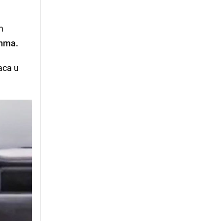
m
nma.
naca u