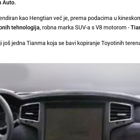
 Auto.
rendiran kao Hengtian već je, prema podacima u kinesko
ionih tehnologija
, robna marka SUV-a s V8 motorom -
Tia
oji još jedna Tianma koja se bavi kopiranje Toyotinih tere