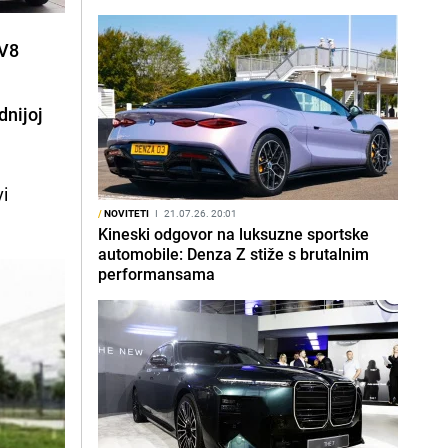
 V8
dnijoj
vi
/
NOVITETI
I
21.07.26. 20:01
Kineski odgovor na luksuzne sportske
automobile: Denza Z stiže s brutalnim
performansama