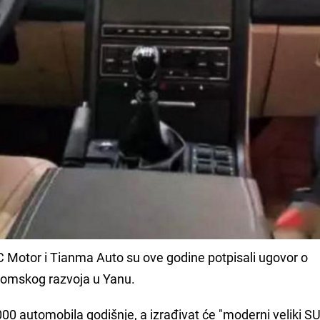
TC Motor i Tianma Auto su ove godine potpisali ugovor o
nomskog razvoja u Yanu.
000 automobila godišnje, a izrađivat će "moderni veliki S