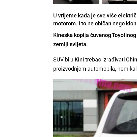
U vrijeme kada je sve više elektri
motorom. I to ne običan nego klon
Kineska kopija čuvenog Toyotinog 
zemlji svijeta.
SUV bi u
Kini
trebao izrađivati
Chin
proizvodnjom automobila, hemikalij