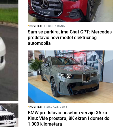
/
NOVITETI
I
PRIJE 6 DANA
Sam se parkira, ima Chat GPT: Mercedes
predstavio novi model električnog
automobila
/
NOVITETI
I
28.07.26. 08:45
BMW predstavio posebnu verziju X5 za
Kinu: Više prostora, 8K ekran i domet do
1.000 kilometara