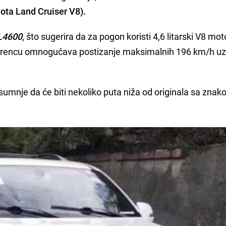
yota Land Cruiser V8).
L4600
, što sugerira da za pogon koristi 4,6 litarski V8 mot
 terencu omnogućava postizanje maksimalnih 196 km/h u
 sumnje da će biti nekoliko puta niža od originala sa zna