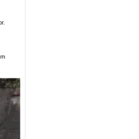
or.
z
kom