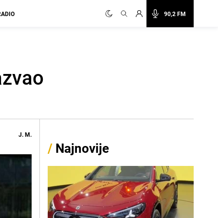
RADIO
90,2 FM
azvao
J. M.
/
Najnovije