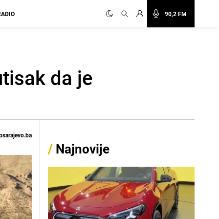
RADIO
90,2 FM
tisak da je
osarajevo.ba
/
Najnovije