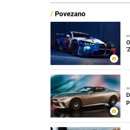
/
Povezano
03
O
'
30
D
p