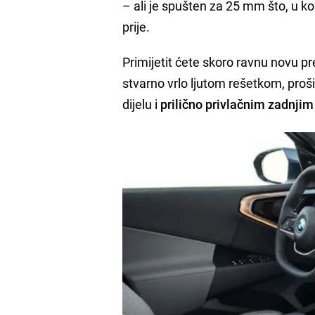
– ali je spušten za 25 mm što, u ko
prije.
Primijetit ćete skoro ravnu novu pre
stvarno vrlo ljutom rešetkom, pro
dijelu i
prilično privlačnim zadnji