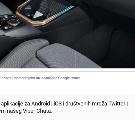
Dodajte Radiosarajevo.ba u omiljene Google izvore
aplikacije za
Android
|
iOS
i društvenih mreža
Twitter
|
utem našeg
Viber
Chata.