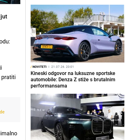
jut
vodu:
i
/
NOVITETI
I
21.07.26. 20:01
Kineski odgovor na luksuzne sportske
pratiti
automobile: Denza Z stiže s brutalnim
performansama
ede
imalno