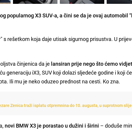
g popularnog X3 SUV-a, a čini se da je ovaj automobil "l
" s rešetkom koja daje utisak sigurnog prisustva. U prije
ljstva činjenica da je
lansiran prije nego što ćemo vidjet
eću generaciju iX3, SUV koji dolazi sljedeće godine i koji će 
a. Ili mu je neko oduzeo prednost na cesti. Ko zna.
ezare Zenica traži isplatu otpremnina do 10. augusta, u suprotnom slij
a,
novi BMW X3 je porastao u dužini i širini
– doduše min