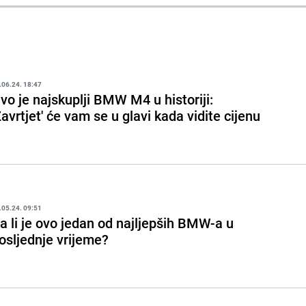
.06.24. 18:47
vo je najskuplji BMW M4 u historiji:
Zavrtjet' će vam se u glavi kada vidite cijenu
.05.24. 09:51
a li je ovo jedan od najljepših BMW-a u
osljednje vrijeme?