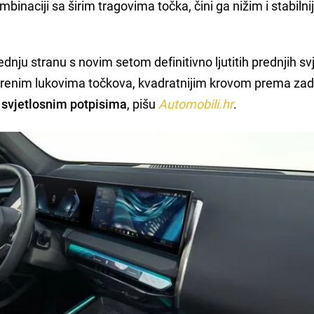
mbinaciji sa širim tragovima točka, čini ga nižim i stabiln
dnju stranu s novim setom definitivno ljutitih prednjih svj
širenim lukovima točkova, kvadratnijim krovom prema za
m svjetlosnim potpisima
, pišu
Automobili.hr
.