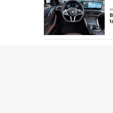
20
B
t