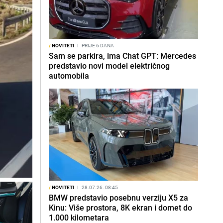
/
NOVITETI
I
PRIJE 6 DANA
Sam se parkira, ima Chat GPT: Mercedes
predstavio novi model električnog
automobila
/
NOVITETI
I
28.07.26. 08:45
BMW predstavio posebnu verziju X5 za
Kinu: Više prostora, 8K ekran i domet do
1.000 kilometara