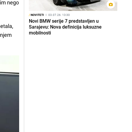
ijim nego
/
NOVITETI
I
03.07.26. 13:30
Novi BMW serije 7 predstavljen u
etala,
Sarajevu: Nova definicija luksuzne
mobilnosti
dnjem