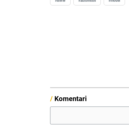
#BMW
#automobil
#model
/
Komentari