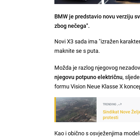
BMW je predstavio novu verziju svo
zbog nečega".
Novi X3 sada ima "izražen karakter
maknite se s puta.
Možda je razlog njegovog nezadovo
njegovu potpuno električnu
, sljed
formu Vision Neue Klasse X koncept
TRENDING
Sindikat Nove Želj
protesti
Kao i obično s osvježenjima model