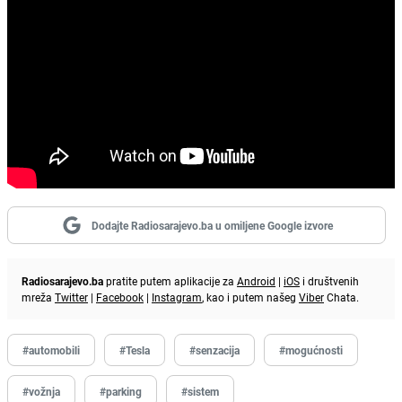
Dodajte Radiosarajevo.ba u omiljene Google izvore
Radiosarajevo.ba
pratite putem aplikacije za
Android
|
iOS
i društvenih
mreža
Twitter
|
Facebook
|
Instagram
, kao i putem našeg
Viber
Chata.
#automobili
#Tesla
#senzacija
#mogućnosti
#vožnja
#parking
#sistem