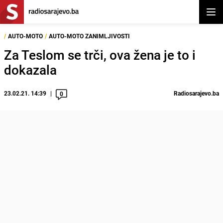
Otvor
/
AUTO-MOTO
/
AUTO-MOTO ZANIMLJIVOSTI
Za Teslom se trči, ova žena je to i
dokazala
23.02.21. 14:39
Radiosarajevo.ba
0