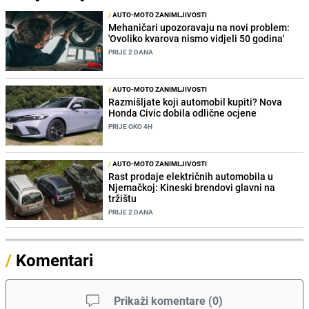
/
AUTO-MOTO ZANIMLJIVOSTI
Mehaničari upozoravaju na novi problem:
'Ovoliko kvarova nismo vidjeli 50 godina'
PRIJE 2 DANA
/
AUTO-MOTO ZANIMLJIVOSTI
Razmišljate koji automobil kupiti? Nova
Honda Civic dobila odlične ocjene
PRIJE OKO 4H
/
AUTO-MOTO ZANIMLJIVOSTI
Rast prodaje električnih automobila u
Njemačkoj: Kineski brendovi glavni na
tržištu
PRIJE 2 DANA
/
Komentari
Prikaži komentare
(
0
)