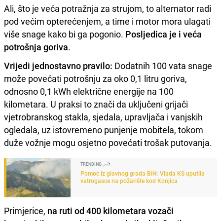
Ali, što je veća potražnja za strujom, to alternator radi
pod većim opterećenjem, a time i motor mora ulagati
više snage kako bi ga pogonio.
Posljedica je i veća
potrošnja goriva
.
Vrijedi jednostavno pravilo:
Dodatnih 100 vata snage
može povećati potrošnju za oko 0,1 litru goriva,
odnosno 0,1 kWh električne energije na 100
kilometara. U praksi to znači da uključeni grijači
vjetrobranskog stakla, sjedala, upravljača i vanjskih
ogledala, uz istovremeno punjenje mobitela, tokom
duže vožnje mogu osjetno povećati trošak putovanja.
TRENDING
Pomoć iz glavnog grada BiH: Vlada KS uputila
vatrogasce na požarište kod Konjica
Primjerice,
na ruti od 400 kilometara vozači