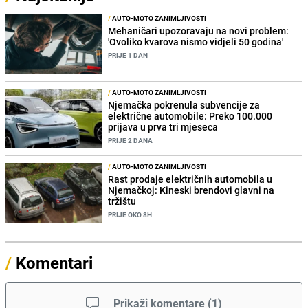
/
AUTO-MOTO ZANIMLJIVOSTI
Mehaničari upozoravaju na novi problem:
'Ovoliko kvarova nismo vidjeli 50 godina'
PRIJE 1 DAN
/
AUTO-MOTO ZANIMLJIVOSTI
Njemačka pokrenula subvencije za
električne automobile: Preko 100.000
prijava u prva tri mjeseca
PRIJE 2 DANA
/
AUTO-MOTO ZANIMLJIVOSTI
Rast prodaje električnih automobila u
Njemačkoj: Kineski brendovi glavni na
tržištu
PRIJE OKO 8H
/
Komentari
Prikaži komentare
(
1
)