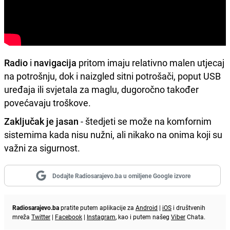
Radio
i
navigacija
pritom imaju relativno malen utjecaj
na potrošnju, dok i naizgled sitni potrošači, poput USB
uređaja ili svjetala za maglu, dugoročno također
povećavaju troškove.
Zaključak je jasan
- štedjeti se može na komfornim
sistemima kada nisu nužni, ali nikako na onima koji su
važni za sigurnost.
Dodajte Radiosarajevo.ba u omiljene Google izvore
Radiosarajevo.ba
pratite putem aplikacije za
Android
|
iOS
i društvenih
mreža
Twitter
|
Facebook
|
Instagram
, kao i putem našeg
Viber
Chata.