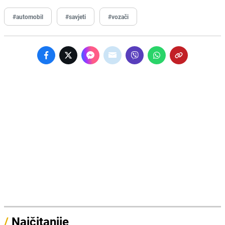
#automobil
#savjeti
#vozači
/
Najčitanije