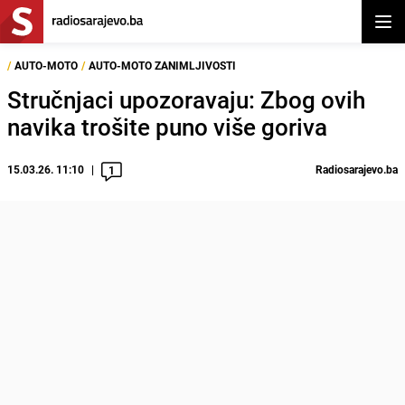
Otvor
/
AUTO-MOTO
/
AUTO-MOTO ZANIMLJIVOSTI
Stručnjaci upozoravaju: Zbog ovih
navika trošite puno više goriva
15.03.26. 11:10
Radiosarajevo.ba
1