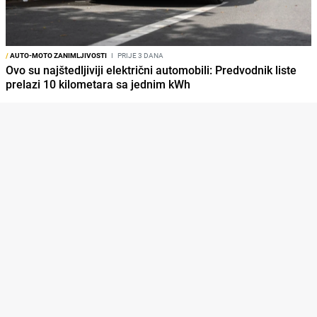
/
AUTO-MOTO ZANIMLJIVOSTI
I
PRIJE 3 DANA
Ovo su najštedljiviji električni automobili: Predvodnik liste
prelazi 10 kilometara sa jednim kWh