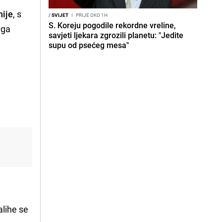
nije
, s
/
SVIJET
I
PRIJE OKO 1H
S. Koreju pogodile rekordne vreline,
uga
savjeti ljekara zgrozili planetu: "Jedite
supu od psećeg mesa"
alihe se