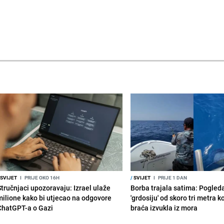
SVIJET
I
PRIJE OKO 16H
/
SVIJET
I
PRIJE 1 DAN
Stručnjaci upozoravaju: Izrael ulaže
Borba trajala satima: Pogled
milione kako bi utjecao na odgovore
'grdosiju' od skoro tri metra k
ChatGPT-a o Gazi
braća izvukla iz mora