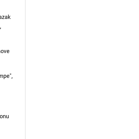
lazak
,
nove
mpe",
ionu