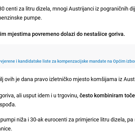
30 centi za litru dizela, mnogi Austrijanci iz pograničnih di
e benzinske pumpe.
im mjestima povremeno dolazi do nestašice goriva.
 Ovjerene i kandidatske liste za kompenzacijske mandate na Općim izb
j ovih je dana pravo izletničko mjesto komšijama iz Austr
goriva, ali usput idem i u trgovinu,
često kombiniram toče
ospođa.
pumpi niža i 30-ak eurocenti za primjerice litru dizela, pa
anice.