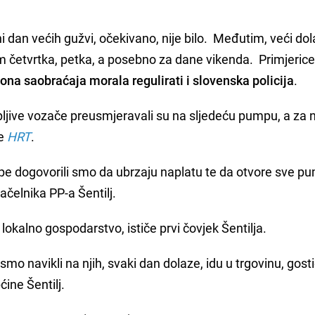
i dan većih gužvi, očekivano, nije bilo. Međutim, veći do
m četvrtka, petka, a posebno za dane vikenda. Primjerice
lona saobraćaja morala regulirati i slovenska policija
.
trpljive vozače preusmjeravali su na sljedeću pumpu, a za 
še
HRT
.
e dogovorili smo da ubrzaju naplatu te da otvore sve pu
čelnika PP-a Šentilj.
lokalno gospodarstvo, ističe prvi čovjek Šentilja.
smo navikli na njih, svaki dan dolaze, idu u trgovinu, gost
ćine Šentilj.