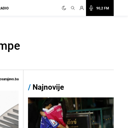
RADIO
90,2 FM
umpe
osarajevo.ba
/
Najnovije