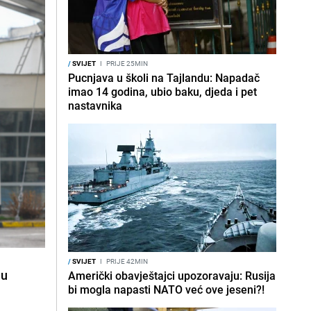
/
SVIJET
I
PRIJE 25MIN
Pucnjava u školi na Tajlandu: Napadač
imao 14 godina, ubio baku, djeda i pet
nastavnika
/
SVIJET
I
PRIJE 42MIN
ju
Američki obavještajci upozoravaju: Rusija
bi mogla napasti NATO već ove jeseni?!