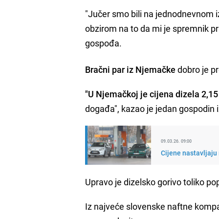
"Jučer smo bili na jednodnevnom izl
obzirom na to da mi je spremnik pr
gospođa.
Bračni par iz Njemačke
dobro je pr
"U Njemačkoj je cijena dizela 2,15 
događa", kazao je jedan gospodin 
09.03.26. 09:00
Cijene nastavljaju 
Upravo je dizelsko gorivo toliko po
Iz najveće slovenske naftne kompan