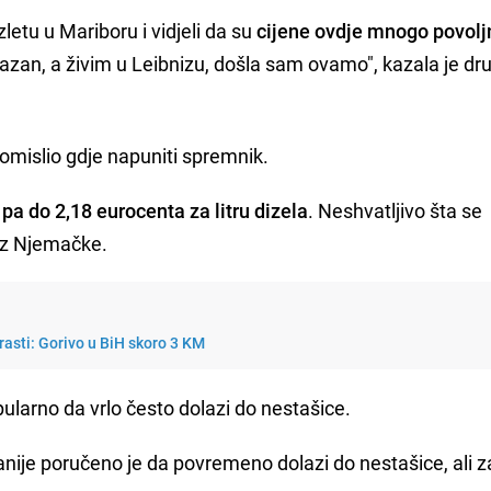
etu u Mariboru i vidjeli da su
cijene ovdje mnogo povolj
azan, a živim u Leibnizu, došla sam ovamo", kazala je dr
omislio gdje napuniti spremnik.
pa do 2,18 eurocenta za litru dizela
. Neshvatljivo šta se
iz Njemačke.
rasti: Gorivo u BiH skoro 3 KM
pularno da vrlo često dolazi do nestašice.
ije poručeno je da povremeno dolazi do nestašice, ali z