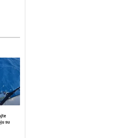
ajte
oju su