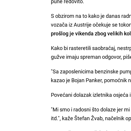
pune redovito.
S obzirom na to kako je danas radn
vozača iz Austrije očekuje se toko
prošlog je vikenda zbog velikih ko
Kako bi rasteretili saobraćaj, nes
gužve imaju spreman odgovor, pi
"Sa zaposlenicima benzinske pump
kazao je Bojan Panker, pomoćnik na
Povećani dolazak izletnika osjeća i 
"Mi smo i radosni što dolaze jer mi 
itd.", kaže Štefan Žvab, načelnik op