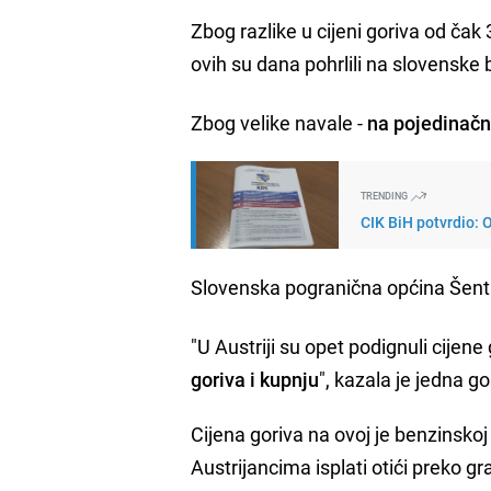
Zbog razlike u cijeni goriva od čak 
ovih su dana pohrlili na slovensk
Zbog velike navale -
na pojedinačn
TRENDING
CIK BiH potvrdio:
Slovenska pogranična općina Šentil
"U Austriji su opet podignuli cijene 
goriva i kupnju
", kazala je jedna g
Cijena goriva na ovoj je benzinskoj 
Austrijancima isplati otići preko gr