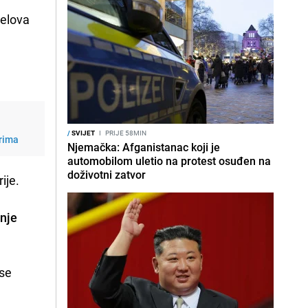
jelova
/
SVIJET
I
PRIJE 58MIN
orima
Njemačka: Afganistanac koji je
automobilom uletio na protest osuđen na
doživotni zatvor
ije.
nje
 se