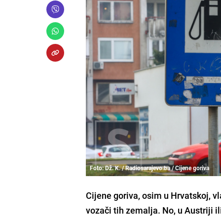
Foto: Dž. K. / Radiosarajevo.ba / Cijene goriva
Cijene goriva, osim u Hrvatskoj, vl
vozači tih zemalja. No, u Austriji ili