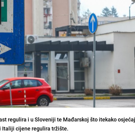
ast regulira i u Sloveniji te Mađarskoj što itekako osjeća
 Italiji cijene regulira tržište.