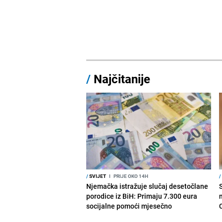
/
Najčitanije
/
SVIJET
I
PRIJE OKO 14H
/
Njemačka istražuje slučaj desetočlane
porodice iz BiH: Primaju 7.300 eura
socijalne pomoći mjesečno