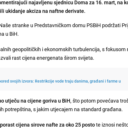
entirajući najavljenu sjednicu Doma za 16. mart, na ko
li ukidanje akciza na naftne derivate.
ci Naše stranke u Predstavničkom domu PSBiH podržati Pri
a u BiH.
balnih geopolitičkih i ekonomskih turbulencija, s fokusom
azvali rast cijena energenata širom svijeta.
ored svojih izvora: Restrikcije vode traju danima, građani i farme u
no utječu na cijene goriva u BiH
, što potom povećava tro
nih potrepština, s jakim utjecajem na standard građana.
porast cijena sirove nafte za oko 25 posto
te iznosi nešt