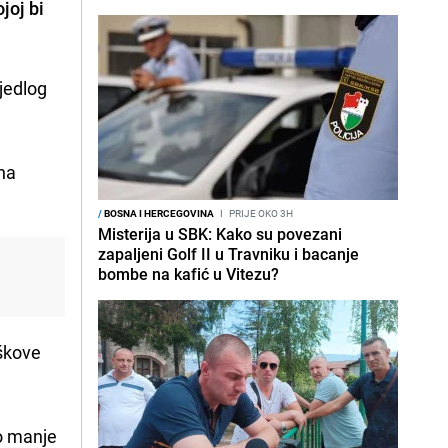
joj bi
jedlog
 na
/
BOSNA I HERCEGOVINA
I
PRIJE OKO 3H
Misterija u SBK: Kako su povezani
zapaljeni Golf II u Travniku i bacanje
bombe na kafić u Vitezu?
škove
o manje