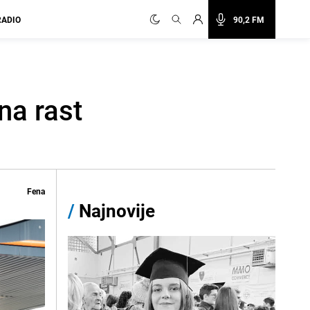
RADIO
90,2 FM
na rast
Fena
/
Najnovije