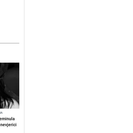
NA
reminula
 nevjerici