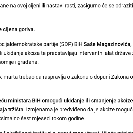
ne na ovoj cijeni ili nastavi rasti, zasigurno će se odraziti
 cijena goriva.
ocijaldemokratske partije (SDP) BiH
Saše Magazinovića,
 ukidanje akciza te predstavljaju interventni alat države
nomije i građana.
6. marta trebao da raspravlja o zakonu o dopuni Zakona 
eću ministara BiH omogući ukidanje ili smanjenje akcize
ja tržišta
. Izmjenama je predviđeno da je akcize moguć
maksimalno šest mjeseci tokom godine.
 fleksibilnost institucija, poput mogućnosti Vijeća minist