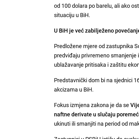
od 100 dolara po barelu, ali ako osta
situaciju u BiH.
U BiH je već zabilježeno povećanje
Predložene mjere od zastupnika S
predviđaju privremeno smanjenje ili
ublažavanje pritisaka i zaštitu eko
Predstavnički dom bi na sjednici 1
akcizama u BiH.
Fokus izmjena zakona je da se
Vij
naftne derivate u slučaju poremeća
ukinuti ili smanjiti na period od 
Zastupnici u PSBiH ističu da ovakva