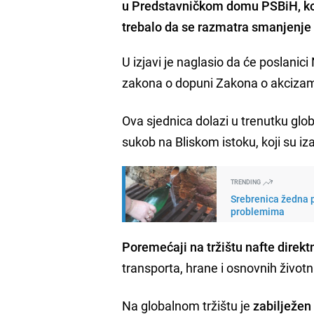
u Predstavničkom domu PSBiH, kom
trebalo da se razmatra smanjenje i
U izjavi je naglasio da će poslani
zakona o dopuni Zakona o akcizam
Ova sjednica dolazi u trenutku glo
sukob na Bliskom istoku, koji su iz
TRENDING
Srebrenica žedna p
problemima
Poremećaji na tržištu nafte direkt
transporta, hrane i osnovnih život
Na globalnom tržištu je
zabilježen 