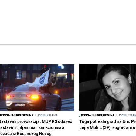
BOSNA I HERCEGOVINA
I
PRIJE 2 DANA
/
BOSNA I HERCEGOVINA
I
PRIJE 3 DA
Nastavak provokacija: MUP RS oduzeo
Tuga potresla grad na Uni: P
zastavu s ljiljanima i sankcionisao
Lejla Muhić (39), sugrađani u
vozača iz Bosanskog Novog