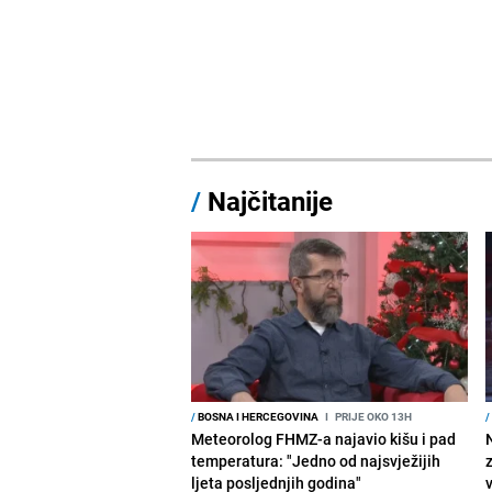
/
Najčitanije
/
BOSNA I HERCEGOVINA
I
PRIJE OKO 13H
/
Meteorolog FHMZ-a najavio kišu i pad
temperatura: "Jedno od najsvježijih
ljeta posljednjih godina"