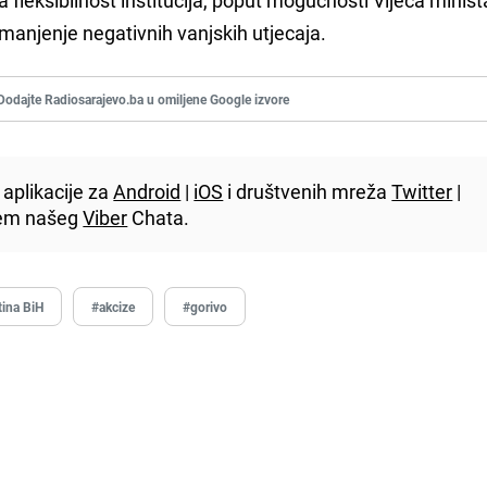
smanjenje negativnih vanjskih utjecaja.
Dodajte Radiosarajevo.ba u omiljene Google izvore
aplikacije za
Android
|
iOS
i društvenih mreža
Twitter
|
utem našeg
Viber
Chata.
tina BiH
#akcize
#gorivo