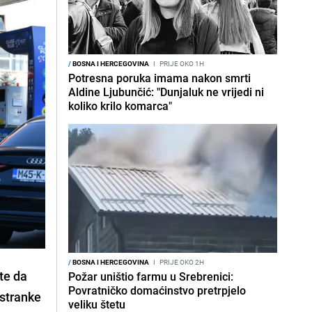
/
BOSNA I HERCEGOVINA
I
PRIJE OKO 1H
Potresna poruka imama nakon smrti
Aldine Ljubunčić: "Dunjaluk ne vrijedi ni
koliko krilo komarca"
/
BOSNA I HERCEGOVINA
I
PRIJE OKO 2H
te da
Požar uništio farmu u Srebrenici:
Povratničko domaćinstvo pretrpjelo
 stranke
veliku štetu