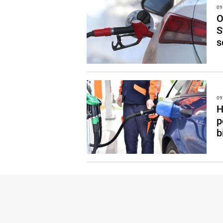
09
O
S
s
09
H
p
b