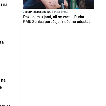
 i na
/
BOSNA I HERCEGOVINA
I
PRIJE OKO 4H
Pozlilo im u jami, ali se vratili: Rudari
RMU Zenica poručuju, 'nećemo odustati'
 za
o
 na
e
ara da