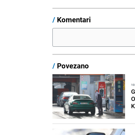
/
Komentari
/
Povezano
10
G
O