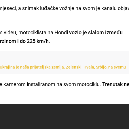
 mjeseci, a snimak luđačke vožnje na svom je kanalu obja
m videu, motociklista na Hondi
vozio je slalom između
rzinom i do 225 km/h
.
Ukrajina je naša prijateljska zemlja. Zelenski: Hvala, Srbijo, na svemu
je kamerom instaliranom na svom motociklu.
Trenutak n