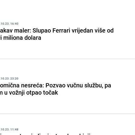
.10.23. 16:40
akav maler: Slupao Ferrari vrijedan više od
ri miliona dolara
.10.23. 23:20
omična nesreća: Pozvao vučnu službu, pa
m u vožnji otpao točak
.10.23. 11:48