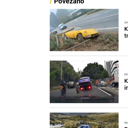
/
Povezano
24
K
t
09
K
i
06