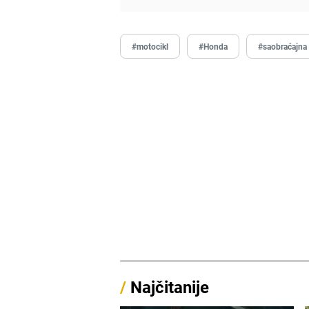
#motocikl
#Honda
#saobraćajna
/
Najčitanije