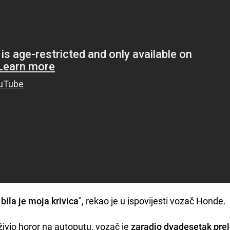
,
bila je moja krivica
", rekao je u ispovijesti vozač Honde.
ivio horor na autoputu, vozač je
zaradio dvadesetak pr