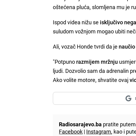
oštećena pluća, slomljena mu je ru
Ispod videa nižu se
isključivo neg
suludom vožnjom mogao ubiti neči
Ali, vozač Honde tvrdi da je
naučio 
"Potpuno
razmijem mržnju
usmjer
ljudi. Dozvolio sam da adrenalin p
Ako volite motore, shvatite ovaj
vi
Radiosarajevo.ba
pratite putem 
Facebook
|
Instagram
, kao i p