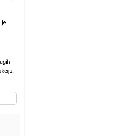
 je
rugih
kciju.