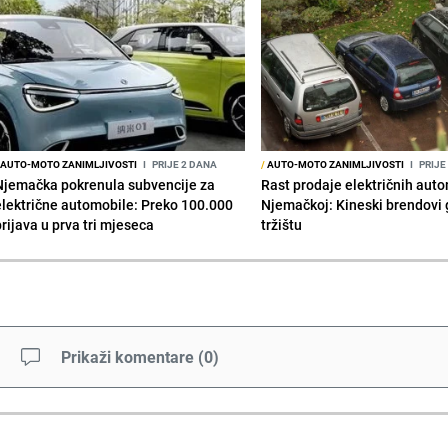
AUTO-MOTO ZANIMLJIVOSTI
I
PRIJE 2 DANA
/
AUTO-MOTO ZANIMLJIVOSTI
I
PRIJE
Njemačka pokrenula subvencije za
Rast prodaje električnih aut
električne automobile: Preko 100.000
Njemačkoj: Kineski brendovi 
prijava u prva tri mjeseca
tržištu
Prikaži komentare
(
0
)