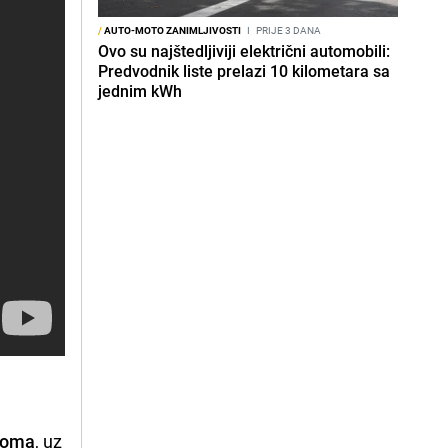
/
AUTO-MOTO ZANIMLJIVOSTI
I
PRIJE 3 DANA
Ovo su najštedljiviji električni automobili:
Predvodnik liste prelazi 10 kilometara sa
jednim kWh
eloma
, uz