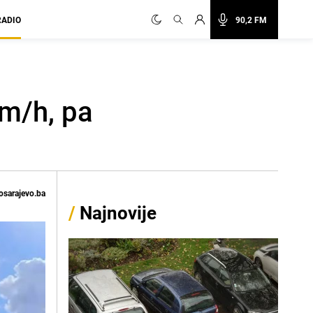
RADIO
90,2 FM
km/h, pa
osarajevo.ba
/
Najnovije