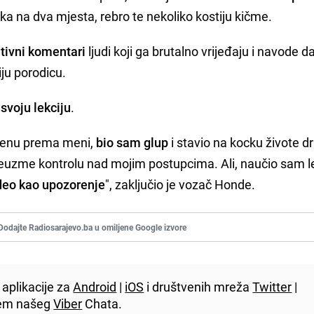
ka na dva mjesta, rebro te nekoliko kostiju kičme.
ativni komentari
ljudi koji ga brutalno vrijeđaju i navode da
ju porodicu.
svoju lekciju
.
enu prema meni,
bio sam glup
i stavio na kocku živote d
reuzme kontrolu nad mojim postupcima. Ali, naučio sam le
deo kao upozorenje
", zaključio je vozač Honde.
Dodajte Radiosarajevo.ba u omiljene Google izvore
aplikacije za
Android
|
iOS
i društvenih mreža
Twitter
|
utem našeg
Viber
Chata.