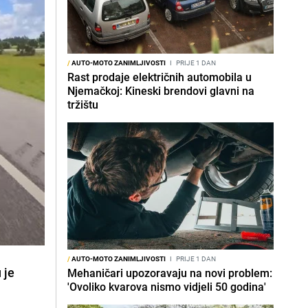
/
AUTO-MOTO ZANIMLJIVOSTI
I
PRIJE 1 DAN
Rast prodaje električnih automobila u
Njemačkoj: Kineski brendovi glavni na
tržištu
/
AUTO-MOTO ZANIMLJIVOSTI
I
PRIJE 1 DAN
 je
Mehaničari upozoravaju na novi problem:
'Ovoliko kvarova nismo vidjeli 50 godina'