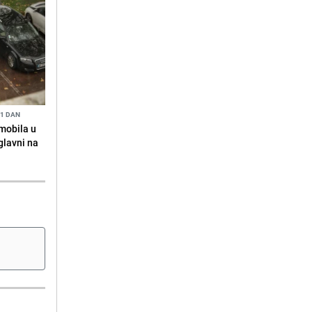
 1 DAN
omobila u
glavni na