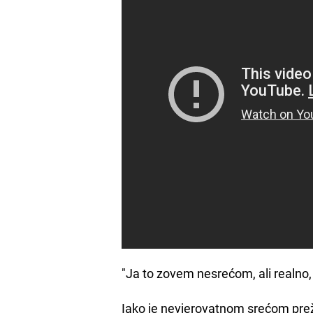
"Ja to zovem nesrećom, ali realno
Iako je nevjerovatnom srećom prež