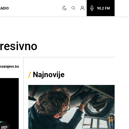
RADIO
90,2 FM
presivno
osarajevo.ba
/
Najnovije