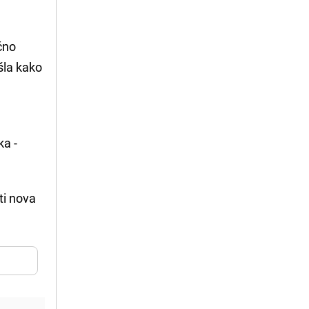
ično
šla kako
ka -
ti nova