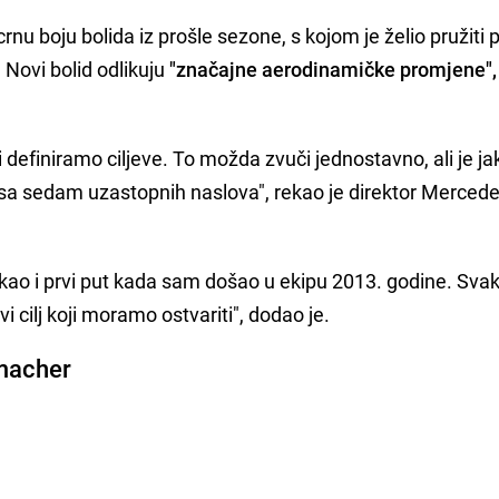
u boju bolida iz prošle sezone, s kojom je želio pružiti 
. Novi bolid odlikuju
"značajne aerodinamičke promjene",
definiramo ciljeve. To možda zvuči jednostavno, ali je ja
 sa sedam uzastopnih naslova", rekao je direktor Merced
st kao i prvi put kada sam došao u ekipu 2013. godine. Sva
i cilj koji moramo ostvariti", dodao je.
umacher