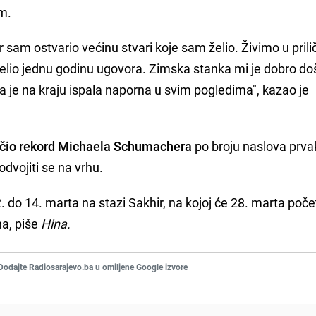
m.
er sam ostvario većinu stvari koje sam želio. Živimo u pril
io jednu godinu ugovora. Zimska stanka mi je dobro do
a je na kraju ispala naporna u svim pogledima", kazao je
ačio rekord Michaela Schumachera
po broju naslova prva
odvojiti se na vrhu.
. do 14. marta na stazi Sakhir, na kojoj će 28. marta poče
a, piše
Hina.
Dodajte Radiosarajevo.ba u omiljene Google izvore