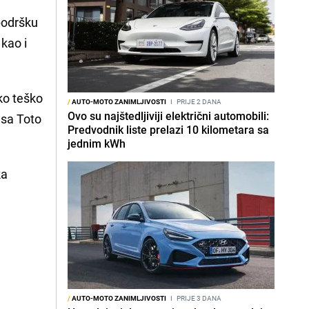
podršku
kao i
ko teško
/
AUTO-MOTO ZANIMLJIVOSTI
I
PRIJE 2 DANA
Ovo su najštedljiviji električni automobili:
esa Toto
Predvodnik liste prelazi 10 kilometara sa
jednim kWh
ka
/
AUTO-MOTO ZANIMLJIVOSTI
I
PRIJE 3 DANA