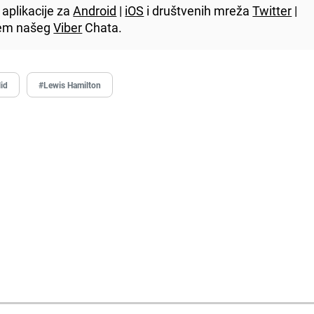
aplikacije za
Android
|
iOS
i društvenih mreža
Twitter
|
utem našeg
Viber
Chata.
lid
#Lewis Hamilton