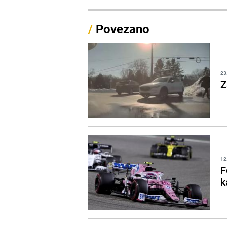
/
Povezano
23
Z
12
F
k