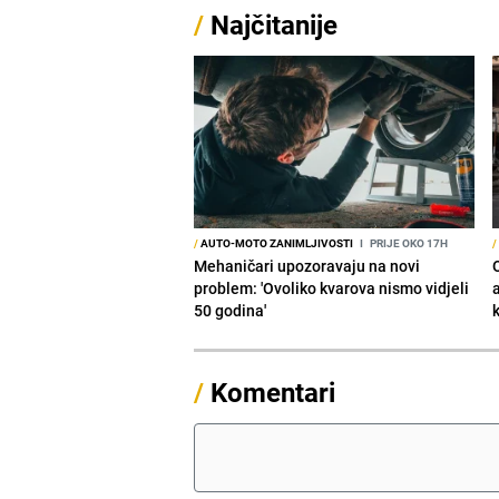
/
Najčitanije
/
AUTO-MOTO ZANIMLJIVOSTI
I
PRIJE OKO 17H
/
Mehaničari upozoravaju na novi
O
problem: 'Ovoliko kvarova nismo vidjeli
50 godina'
/
Komentari