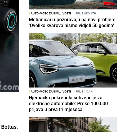
/
AUTO-MOTO ZANIMLJIVOSTI
I
PRIJE OKO 17H
Mehaničari upozoravaju na novi problem:
'Ovoliko kvarova nismo vidjeli 50 godina'
/
AUTO-MOTO ZANIMLJIVOSTI
I
PRIJE 1 DAN
Njemačka pokrenula subvencije za
u
električne automobile: Preko 100.000
prijava u prva tri mjeseca
 Bottas.