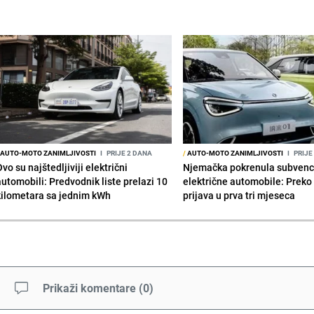
AUTO-MOTO ZANIMLJIVOSTI
I
PRIJE 2 DANA
/
AUTO-MOTO ZANIMLJIVOSTI
I
PRIJE
vo su najštedljiviji električni
Njemačka pokrenula subvenci
automobili: Predvodnik liste prelazi 10
električne automobile: Preko
kilometara sa jednim kWh
prijava u prva tri mjeseca
Prikaži komentare
(
0
)