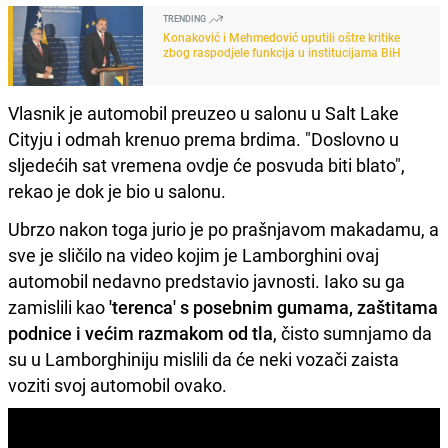
TRENDING
Konaković i Mehmedović uputili oštre kritike
zbog raspodjele funkcija u institucijama BiH
Vlasnik je automobil preuzeo u salonu u Salt Lake
Cityju i odmah krenuo prema brdima. "Doslovno u
sljedećih sat vremena ovdje će posvuda biti blato",
rekao je dok je bio u salonu.
Ubrzo nakon toga jurio je po prašnjavom makadamu, a
sve je sličilo na video kojim je Lamborghini ovaj
automobil nedavno predstavio javnosti. Iako su ga
zamislili kao
'terenca' s posebnim gumama, zaštitama
podnice i većim razmakom od tla
, čisto sumnjamo da
su u Lamborghiniju mislili da će neki vozači zaista
voziti svoj automobil ovako.