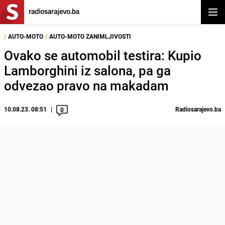
Otvor
/
AUTO-MOTO
/
AUTO-MOTO ZANIMLJIVOSTI
Ovako se automobil testira: Kupio
Lamborghini iz salona, pa ga
odvezao pravo na makadam
10.08.23. 08:51
Radiosarajevo.ba
0