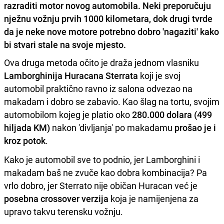
razraditi motor novog automobila. Neki preporučuju
nježnu vožnju prvih 1000 kilometara, dok drugi tvrde
da je neke nove motore potrebno dobro 'nagaziti' kako
bi stvari stale na svoje mjesto.
Ova druga metoda očito je draža jednom vlasniku
Lamborghinija Huracana Sterrata
koji je svoj
automobil praktično ravno iz salona odvezao na
makadam i dobro se zabavio. Kao šlag na tortu, svojim
automobilom kojeg je platio oko
280.000 dolara (499
hiljada KM)
nakon 'divljanja' po makadamu
prošao je i
kroz potok
.
Kako je automobil sve to podnio, jer Lamborghini i
makadam baš ne zvuče kao dobra kombinacija? Pa
vrlo dobro, jer Sterrato nije običan Huracan već je
posebna crossover verzija
koja je namijenjena za
upravo takvu terensku vožnju.