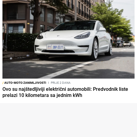
/
AUTO-MOTO ZANIMLJIVOSTI
I
PRIJE 2 DANA
Ovo su najštedljiviji električni automobili: Predvodnik liste
prelazi 10 kilometara sa jednim kWh