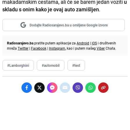
makadamskim cestama, ali će se barem jedan voziti
u
skladu s onim kako je ovaj auto zamišljen
.
Dodajte Radiosarajevo.ba u omiljene Google izvore
Radiosarajevo.ba
pratite putem aplikacije za
Android
|
iOS
i društvenih
mreža
Twitter
|
Facebook
|
Instagram
, kao i putem našeg
Viber
Chata.
#Lamborghini
#automobil
#test