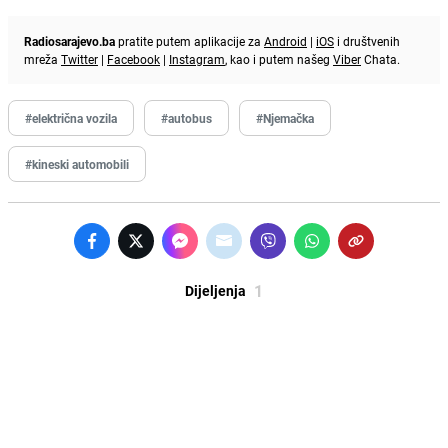
Radiosarajevo.ba
pratite putem aplikacije za
Android
|
iOS
i društvenih
mreža
Twitter
|
Facebook
|
Instagram
, kao i putem našeg
Viber
Chata.
#električna vozila
#autobus
#Njemačka
#kineski automobili
1
Dijeljenja