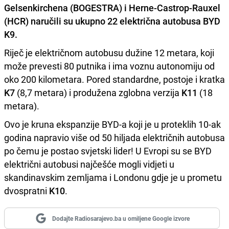
Gelsenkirchena (BOGESTRA)
i
Herne-Castrop-Rauxel
(HCR)
naručili su ukupno 22 električna autobusa
BYD
K9.
Riječ je električnom autobusu dužine 12 metara, koji
može prevesti 80 putnika i ima voznu autonomiju od
oko 200 kilometara. Pored standardne, postoje i kratka
K7
(8,7 metara) i produžena zglobna verzija
K11
(18
metara).
Ovo je kruna ekspanzije BYD-a koji je u proteklih 10-ak
godina napravio više od 50 hiljada električnih autobusa
po čemu je postao svjetski lider! U Evropi su se BYD
električni autobusi najčešće mogli vidjeti u
skandinavskim zemljama i Londonu gdje je u prometu
dvospratni
K10
.
Dodajte Radiosarajevo.ba u omiljene Google izvore