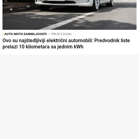
/
AUTO-MOTO ZANIMLJIVOSTI
I
PRIJE 3 DANA
Ovo su najštedljiviji električni automobili: Predvodnik liste
prelazi 10 kilometara sa jednim kWh