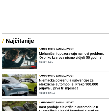
/
Najčitanije
/
AUTO-MOTO ZANIMLJIVOSTI
Mehaničari upozoravaju na novi problem:
'Ovoliko kvarova nismo vidjeli 50 godina'
PRIJE 1 DAN
/
AUTO-MOTO ZANIMLJIVOSTI
Njemačka pokrenula subvencije za
električne automobile: Preko 100.000
prijava u prva tri mjeseca
PRIJE 2 DANA
/
AUTO-MOTO ZANIMLJIVOSTI
Rast prodaje električnih automobila u
Njemačkoj: Kineski brendovi glavni na