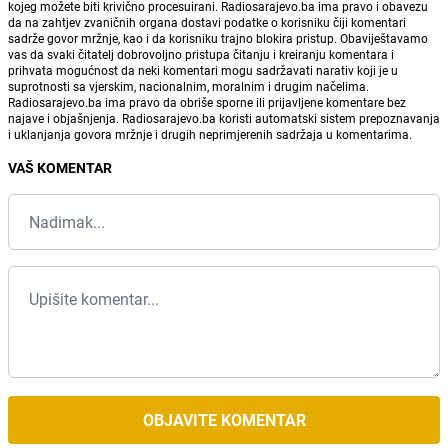
kojeg možete biti krivično procesuirani. Radiosarajevo.ba ima pravo i obavezu
da na zahtjev zvaničnih organa dostavi podatke o korisniku čiji komentari
sadrže govor mržnje, kao i da korisniku trajno blokira pristup. Obaviještavamo
vas da svaki čitatelj dobrovoljno pristupa čitanju i kreiranju komentara i
prihvata mogućnost da neki komentari mogu sadržavati narativ koji je u
suprotnosti sa vjerskim, nacionalnim, moralnim i drugim načelima.
Radiosarajevo.ba ima pravo da obriše sporne ili prijavljene komentare bez
najave i objašnjenja. Radiosarajevo.ba koristi automatski sistem prepoznavanja
i uklanjanja govora mržnje i drugih neprimjerenih sadržaja u komentarima.
VAŠ KOMENTAR
OBJAVITE KOMENTAR