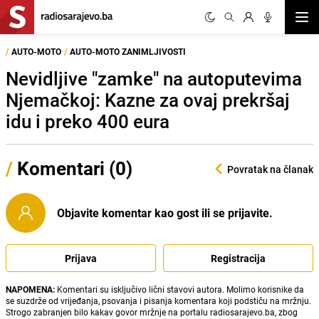
Otvor
/
AUTO-MOTO
/
AUTO-MOTO ZANIMLJIVOSTI
Nevidljive "zamke" na autoputevima
Njemačkoj: Kazne za ovaj prekršaj
idu i preko 400 eura
/
Komentari (0)
Povratak na članak
Objavite komentar kao gost ili se prijavite.
Prijava
Registracija
NAPOMENA:
Komentari su isključivo lični stavovi autora. Molimo korisnike da
se suzdrže od vrijeđanja, psovanja i pisanja komentara koji podstiču na mržnju.
Strogo zabranjen bilo kakav govor mržnje na portalu radiosarajevo.ba, zbog