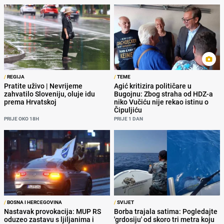
/
REGIJA
/
TEME
Pratite uživo | Nevrijeme
Agić kritizira političare u
zahvatilo Sloveniju, oluje idu
Bugojnu: Zbog straha od HDZ-a
prema Hrvatskoj
niko Vučiću nije rekao istinu o
Čipuljiću
PRIJE OKO 18H
PRIJE 1 DAN
/
BOSNA I HERCEGOVINA
/
SVIJET
Nastavak provokacija: MUP RS
Borba trajala satima: Pogledajte
oduzeo zastavu s ljiljanima i
'grdosiju' od skoro tri metra koju