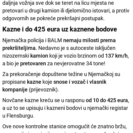
daljnja vožnja sve dok se teret na licu mjesta ne
pretovari u drugi kamion ili djelomično istovari, a protiv
odgovornih se pokreće prekršajni postupak.
Kazne i do 425 eura uz kaznene bodove
Njemačka policija i BALM
nemaju milosti prema
prekršiteljima.
Nedavno je s autoceste isključen
nizozemski
kamion
koji je vozio brzinom od
137 km/h
,
a bio je
pretovaren
za nevjerovatne 34 tone!
Za prekoračenje dopuštene težine u Njemačkoj su
propisane
kazne
koje
snose i vozač i vlasnik
kompanije
(prijevoznik).
Novčane kazne kreću se u rasponu
od 10 do 425 eura
,
a uz to se upisuju i kazneni bodovi u njemački registar
u Flensburgu.
Ove nove kontrolne stanice omogućit će znatno bržu,