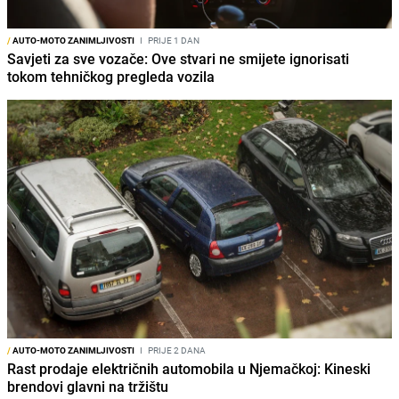
/
AUTO-MOTO ZANIMLJIVOSTI
I
PRIJE 1 DAN
Savjeti za sve vozače: Ove stvari ne smijete ignorisati
tokom tehničkog pregleda vozila
/
AUTO-MOTO ZANIMLJIVOSTI
I
PRIJE 2 DANA
Rast prodaje električnih automobila u Njemačkoj: Kineski
brendovi glavni na tržištu