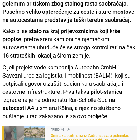
golemim pritiskom zbog stalnog rasta saobraćaja.
Posebno veliko opterećenje za ceste i stare mostove
na autocestama predstavlja teški teretni saobraćaj.
Kako bi se
stalo na kraj prijevoznicima koji krše
propise,
pretovareni kamioni na njemačkim
autocestama ubuduće će se strogo kontrolirati na čak
16 strateških lokacija
širom zemlje.
Cijeli projekt vode kompanija Autobahn GmbH i
Savezni ured za logistiku i mobilnost (BALM), koji su
potpisali ugovor o zaštiti sudionika u saobraćaju i
cestovne infrastrukture. Prva takva
pilot-stanica
izgrađena je na odmorištu Rur-Scholle-Süd
na
autocesti A4
u smjeru Kölna, a njezino službeno
puštanje u rad zakazano je za ovo proljeće.
TRENDING
Snimak apartmana iz Zadra izazvao polemiku:
Da li biste noćenje ovdje platili 105 eura?