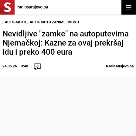
Otvor
/
AUTO-MOTO
/
AUTO-MOTO ZANIMLJIVOSTI
Nevidljive "zamke" na autoputevima
Njemačkoj: Kazne za ovaj prekršaj
idu i preko 400 eura
24.05.26. 13:48
Radiosarajevo.ba
0