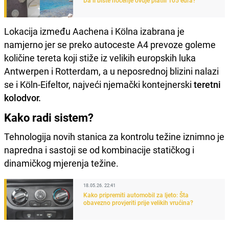
Lokacija između Aachena i Kölna izabrana je
namjerno jer se preko autoceste A4 prevoze goleme
količine tereta koji stiže iz velikih europskih luka
Antwerpen i Rotterdam, a u neposrednoj blizini nalazi
se i Köln-Eifeltor, najveći njemački kontejnerski
teretni
kolodvor.
Kako radi sistem?
Tehnologija novih stanica za kontrolu težine iznimno je
napredna i sastoji se od kombinacije statičkog i
dinamičkog mjerenja težine.
18.05.26. 22:41
Kako pripremiti automobil za ljeto: Šta
obavezno provjeriti prije velikih vrućina?