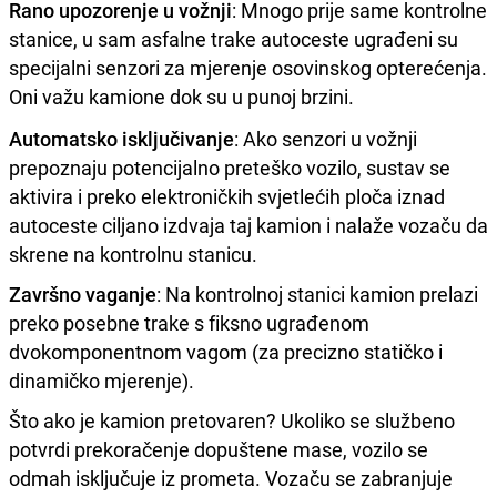
Rano upozorenje u vožnji
: Mnogo prije same kontrolne
stanice, u sam asfalne trake autoceste ugrađeni su
specijalni senzori za mjerenje osovinskog opterećenja.
Oni važu kamione dok su u punoj brzini.
Automatsko isključivanje
: Ako senzori u vožnji
prepoznaju potencijalno preteško vozilo, sustav se
aktivira i preko elektroničkih svjetlećih ploča iznad
autoceste ciljano izdvaja taj kamion i nalaže vozaču da
skrene na kontrolnu stanicu.
Završno vaganje
: Na kontrolnoj stanici kamion prelazi
preko posebne trake s fiksno ugrađenom
dvokomponentnom vagom (za precizno statičko i
dinamičko mjerenje).
Što ako je kamion pretovaren? Ukoliko se službeno
potvrdi prekoračenje dopuštene mase, vozilo se
odmah isključuje iz prometa. Vozaču se zabranjuje