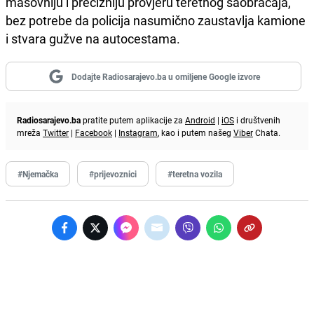
masovniju i precizniju provjeru teretnog saobraćaja,
bez potrebe da policija nasumično zaustavlja kamione
i stvara gužve na autocestama.
Dodajte Radiosarajevo.ba u omiljene Google izvore
Radiosarajevo.ba
pratite putem aplikacije za
Android
|
iOS
i društvenih
mreža
Twitter
|
Facebook
|
Instagram
, kao i putem našeg
Viber
Chata.
#Njemačka
#prijevoznici
#teretna vozila