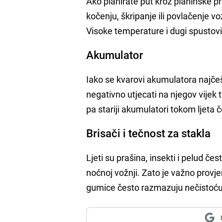
Ako planirate put kroz planinske pre
kočenju, škripanje ili povlačenje vo
Visoke temperature i dugi spustov
Akumulator
Iako se kvarovi akumulatora najč
negativno utjecati na njegov vijek
pa stariji akumulatori tokom ljeta 
Brisači i tečnost za stakla
Ljeti su prašina, insekti i pelud č
noćnoj vožnji. Zato je važno provjer
gumice često razmazuju nečistoću