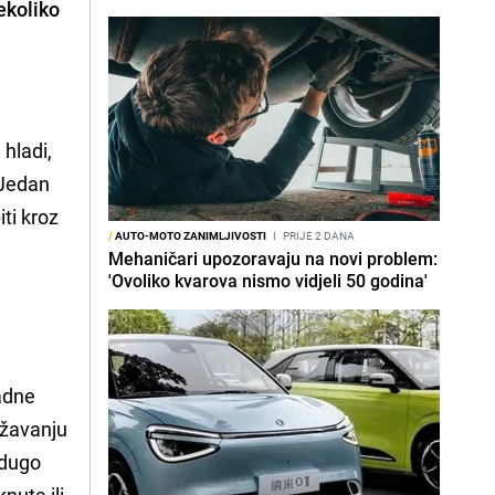
nekoliko
 hladi,
 Jedan
ti kroz
/
AUTO-MOTO ZANIMLJIVOSTI
I
PRIJE 2 DANA
Mehaničari upozoravaju na novi problem:
'Ovoliko kvarova nismo vidjeli 50 godina'
ladne
ržavanju
 dugo
nuta ili