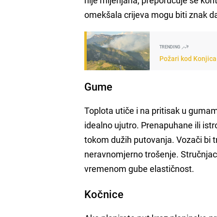
omekšala crijeva mogu biti znak da 
TRENDING
Požari kod Konjica 
Gume
Toplota utiče i na pritisak u guma
idealno ujutro. Prenapuhane ili i
tokom dužih putovanja. Vozači bi tr
neravnomjerno trošenje. Stručnjaci
vremenom gube elastičnost.
Kočnice