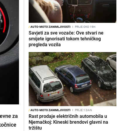
/
AUTO-MOTO ZANIMLJIVOSTI
I
PRIJE OKO 19H
Savjeti za sve vozače: Ove stvari ne
smijete ignorisati tokom tehničkog
pregleda vozila
/
AUTO-MOTO ZANIMLJIVOSTI
I
PRIJE 1 DAN
jevne za
Rast prodaje električnih automobila u
Njemačkoj: Kineski brendovi glavni na
kočnice
tržištu