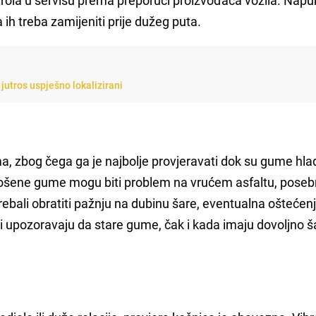
ih treba zamijeniti prije dužeg puta.
jutros uspješno lokalizirani
ma, zbog čega ga je najbolje provjeravati dok su gume hla
strošene gume mogu biti problem na vrućem asfaltu, pose
ebali obratiti pažnju na dubinu šare, eventualna oštećenj
 upozoravaju da stare gume, čak i kada imaju dovoljno ša