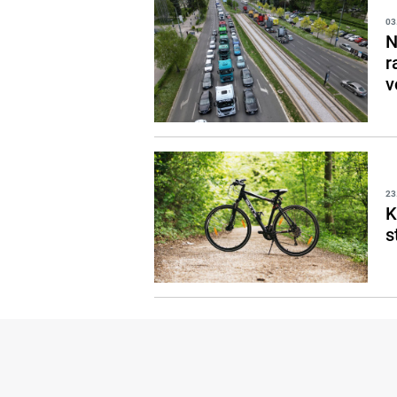
03
N
r
v
23
K
s