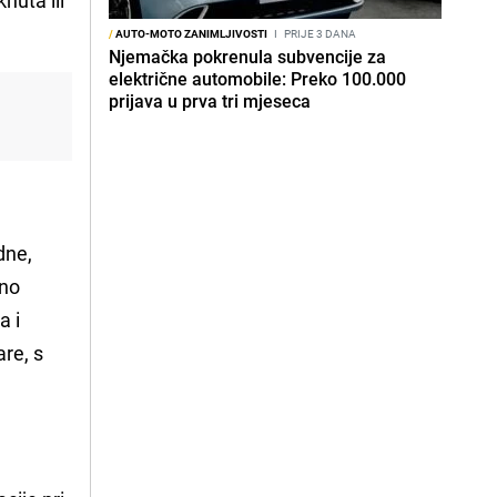
/
AUTO-MOTO ZANIMLJIVOSTI
I
PRIJE 3 DANA
Njemačka pokrenula subvencije za
električne automobile: Preko 100.000
prijava u prva tri mjeseca
dne,
bno
a i
re, s