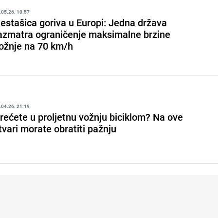
.05.26. 10:57
estašica goriva u Europi: Jedna država
azmatra ograničenje maksimalne brzine
ožnje na 70 km/h
.04.26. 21:19
rećete u proljetnu vožnju biciklom? Na ove
tvari morate obratiti pažnju