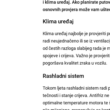
i klima uređaj. Ako planirate putov
osnovnih provjera može vam uštedj
Klima uređaj
Klima uređaj najbolje je provjeriti
radi neujednačeno ili se iz ventilac
od čestih razloga slabijeg rada je
spojeve i crijeva. Važno je provjeriti
pogoršava kvalitet zraka u vozilu.
Rashladni sistem
Tokom ljeta rashladni sistem radi 
tečnosti i stanje crijeva. Antifriz
optimalne temperature motora te šti
nije mijenjana, preporučuje se kon