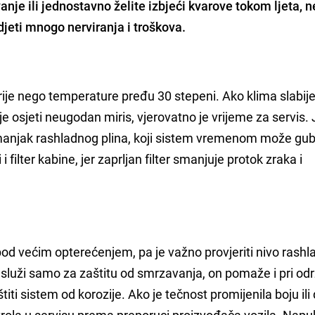
anje ili jednostavno želite izbjeći kvarove tokom ljeta, 
eti mnogo nerviranja i troškova.
 prije nego temperature pređu 30 stepeni. Ako klima slabije
ije osjeti neugodan miris, vjerovatno je vrijeme za servis.
 manjak rashladnog plina, koji sistem vremenom može gubi
 i filter kabine, jer zaprljan filter smanjuje protok zraka i
pod većim opterećenjem, pa je važno provjeriti nivo rash
 ne služi samo za zaštitu od smrzavanja, on pomaže i pri od
ti sistem od korozije. Ako je tečnost promijenila boju ili
trola u servisu prema preporuci proizvođača vozila. Napuk