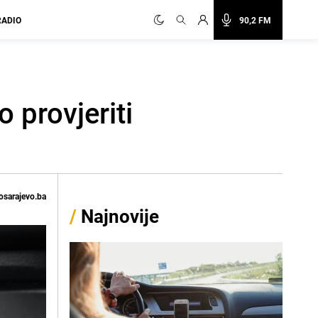
RADIO
90,2 FM
 provjeriti
osarajevo.ba
/
Najnovije