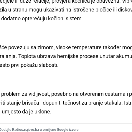
djele ili duže relacije, provjera kočnica je obavezna. Vibra
zila u stranu mogu ukazivati na istrošene pločice ili disko
i dodatno opterećuju kočioni sistem.
ešće povezuju sa zimom, visoke temperature također mo
 trajanja. Toplota ubrzava hemijske procese unutar akumu
često prvi pokažu slabosti.
est problem za vidljivost, posebno na otvorenim cestama i p
iti stanje brisača i dopuniti tečnost za pranje stakala. Is
 umjesto da je uklone.
Dodajte Radiosarajevo.ba u omiljene Google izvore