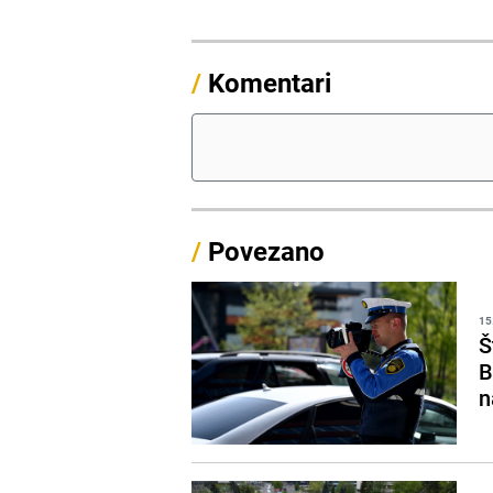
/
Komentari
/
Povezano
15
Š
B
n