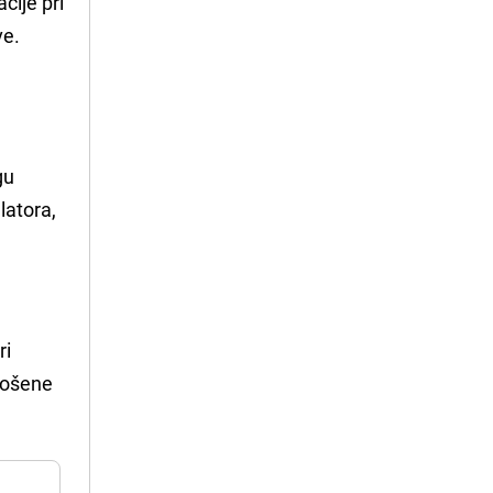
cije pri
ve.
gu
latora,
ri
trošene