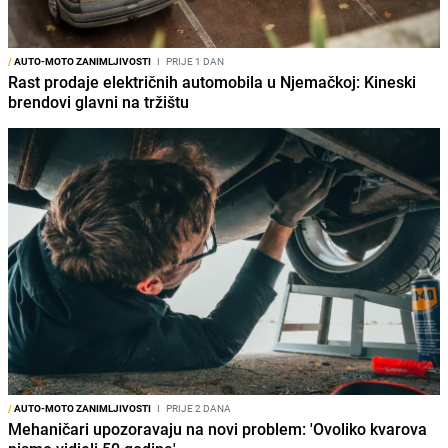
/
AUTO-MOTO ZANIMLJIVOSTI
I
PRIJE 1 DAN
Rast prodaje električnih automobila u Njemačkoj: Kineski
brendovi glavni na tržištu
/
AUTO-MOTO ZANIMLJIVOSTI
I
PRIJE 2 DANA
Mehaničari upozoravaju na novi problem: 'Ovoliko kvarova