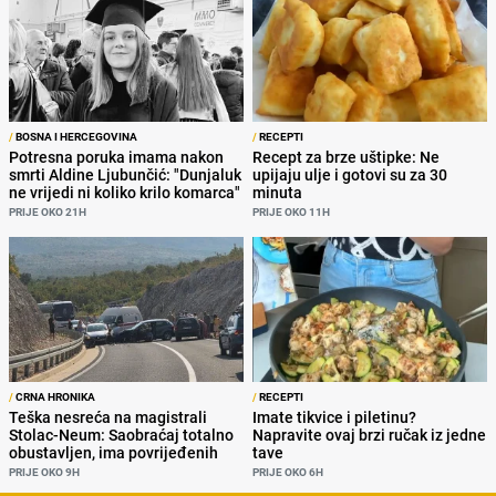
/
BOSNA I HERCEGOVINA
/
RECEPTI
Potresna poruka imama nakon
Recept za brze uštipke: Ne
smrti Aldine Ljubunčić: "Dunjaluk
upijaju ulje i gotovi su za 30
ne vrijedi ni koliko krilo komarca"
minuta
PRIJE OKO 21H
PRIJE OKO 11H
/
CRNA HRONIKA
/
RECEPTI
Teška nesreća na magistrali
Imate tikvice i piletinu?
Stolac-Neum: Saobraćaj totalno
Napravite ovaj brzi ručak iz jedne
obustavljen, ima povrijeđenih
tave
PRIJE OKO 9H
PRIJE OKO 6H