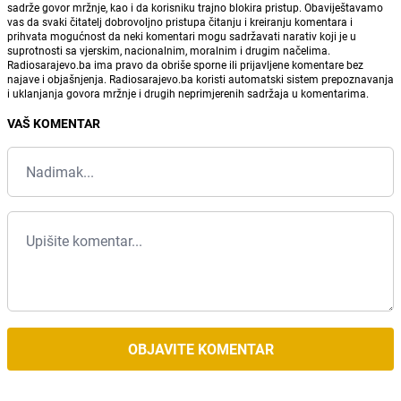
sadrže govor mržnje, kao i da korisniku trajno blokira pristup. Obaviještavamo
vas da svaki čitatelj dobrovoljno pristupa čitanju i kreiranju komentara i
prihvata mogućnost da neki komentari mogu sadržavati narativ koji je u
suprotnosti sa vjerskim, nacionalnim, moralnim i drugim načelima.
Radiosarajevo.ba ima pravo da obriše sporne ili prijavljene komentare bez
najave i objašnjenja. Radiosarajevo.ba koristi automatski sistem prepoznavanja
i uklanjanja govora mržnje i drugih neprimjerenih sadržaja u komentarima.
VAŠ KOMENTAR
OBJAVITE KOMENTAR