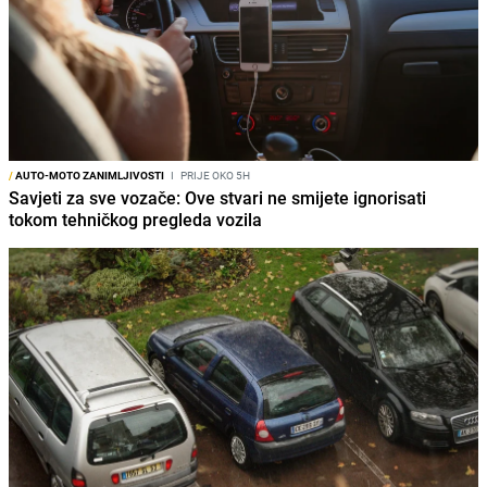
/
AUTO-MOTO ZANIMLJIVOSTI
I
PRIJE OKO 5H
Savjeti za sve vozače: Ove stvari ne smijete ignorisati
tokom tehničkog pregleda vozila