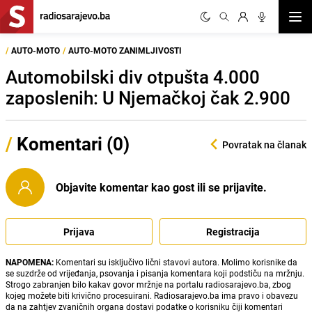
Otvor
/
AUTO-MOTO
/
AUTO-MOTO ZANIMLJIVOSTI
Automobilski div otpušta 4.000
zaposlenih: U Njemačkoj čak 2.900
/
Komentari (0)
Povratak na članak
Objavite komentar kao gost ili se prijavite.
Prijava
Registracija
NAPOMENA:
Komentari su isključivo lični stavovi autora. Molimo korisnike da
se suzdrže od vrijeđanja, psovanja i pisanja komentara koji podstiču na mržnju.
Strogo zabranjen bilo kakav govor mržnje na portalu radiosarajevo.ba, zbog
kojeg možete biti krivično procesuirani. Radiosarajevo.ba ima pravo i obavezu
da na zahtjev zvaničnih organa dostavi podatke o korisniku čiji komentari