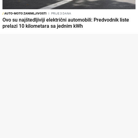
/
AUTO-MOTO ZANIMLJIVOSTI
I
PRIJE 3 DANA
Ovo su najštedljiviji električni automobili: Predvodnik liste
prelazi 10 kilometara sa jednim kWh