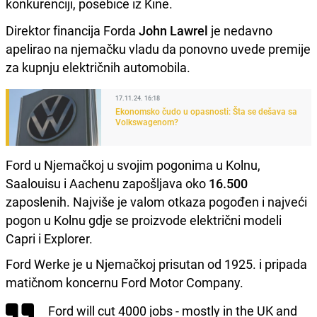
konkurenciji, posebice iz Kine.
Direktor financija Forda
John Lawrel
je nedavno
apelirao na njemačku vladu da ponovno uvede premije
za kupnju električnih automobila.
17.11.24. 16:18
Ekonomsko čudo u opasnosti: Šta se dešava sa
Volkswagenom?
Ford u Njemačkoj u svojim pogonima u Kolnu,
Saalouisu i Aachenu zapošljava oko
16.500
zaposlenih. Najviše je valom otkaza pogođen i najveći
pogon u Kolnu gdje se proizvode električni modeli
Capri i Explorer.
Ford Werke je u Njemačkoj prisutan od 1925. i pripada
matičnom koncernu Ford Motor Company.
Ford will cut 4000 jobs - mostly in the UK and