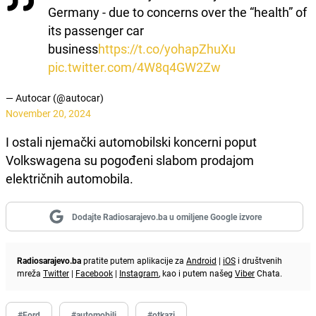
Germany - due to concerns over the “health” of
its passenger car
business
https://t.co/yohapZhuXu
pic.twitter.com/4W8q4GW2Zw
— Autocar (@autocar)
November 20, 2024
I ostali njemački automobilski koncerni poput
Volkswagena su pogođeni slabom prodajom
električnih automobila.
Dodajte Radiosarajevo.ba u omiljene Google izvore
Radiosarajevo.ba
pratite putem aplikacije za
Android
|
iOS
i društvenih
mreža
Twitter
|
Facebook
|
Instagram
, kao i putem našeg
Viber
Chata.
#Ford
#automobili
#otkazi