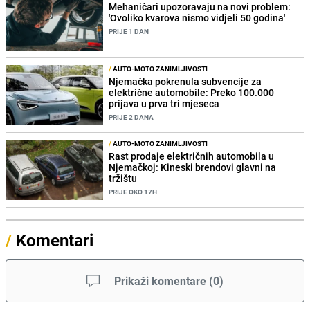
Mehaničari upozoravaju na novi problem:
'Ovoliko kvarova nismo vidjeli 50 godina'
PRIJE 1 DAN
/
AUTO-MOTO ZANIMLJIVOSTI
Njemačka pokrenula subvencije za
električne automobile: Preko 100.000
prijava u prva tri mjeseca
PRIJE 2 DANA
/
AUTO-MOTO ZANIMLJIVOSTI
Rast prodaje električnih automobila u
Njemačkoj: Kineski brendovi glavni na
tržištu
PRIJE OKO 17H
/
Komentari
Prikaži komentare
(
0
)