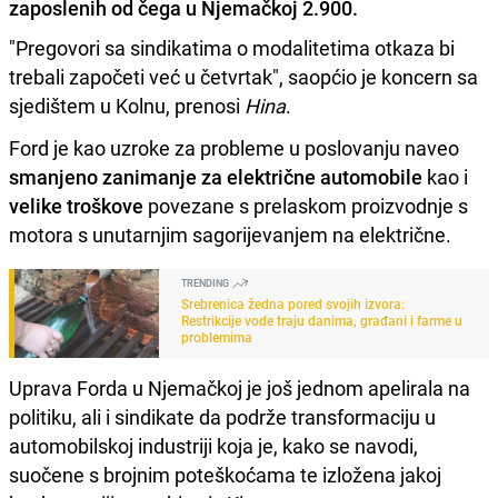
zaposlenih od čega u Njemačkoj 2.900.
"Pregovori sa sindikatima o modalitetima otkaza bi
trebali započeti već u četvrtak", saopćio je koncern sa
sjedištem u Kolnu, prenosi
Hina
.
Ford je kao uzroke za probleme u poslovanju naveo
smanjeno zanimanje za električne automobile
kao i
velike troškove
povezane s prelaskom proizvodnje s
motora s unutarnjim sagorijevanjem na električne.
TRENDING
Srebrenica žedna pored svojih izvora:
Restrikcije vode traju danima, građani i farme u
problemima
Uprava Forda u Njemačkoj je još jednom apelirala na
politiku, ali i sindikate da podrže transformaciju u
automobilskoj industriji koja je, kako se navodi,
suočene s brojnim poteškoćama te izložena jakoj