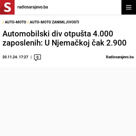
Otvor
/
AUTO-MOTO
/
AUTO-MOTO ZANIMLJIVOSTI
Automobilski div otpušta 4.000
zaposlenih: U Njemačkoj čak 2.900
20.11.24. 17:27
Radiosarajevo.ba
0