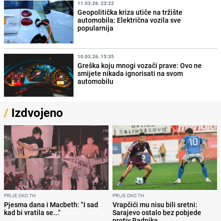
11.03.26. 23:22
Geopolitička kriza utiče na tržište
automobila: Električna vozila sve
popularnija
10.03.26. 15:35
Greška koju mnogi vozači prave: Ovo ne
smijete nikada ignorisati na svom
automobilu
/
Izdvojeno
PRIJE OKO 7H
PRIJE OKO 7H
Pjesma dana i Macbeth: "I sad
Vrapčići mu nisu bili sretni:
kad bi vratila se..."
Sarajevo ostalo bez pobjede
protiv Radnika