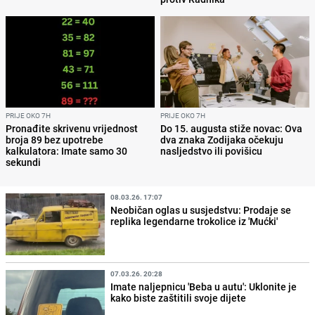
PRIJE OKO 7H
PRIJE OKO 7H
Pronađite skrivenu vrijednost
Do 15. augusta stiže novac: Ova
broja 89 bez upotrebe
dva znaka Zodijaka očekuju
kalkulatora: Imate samo 30
nasljedstvo ili povišicu
sekundi
08.03.26. 17:07
Neobičan oglas u susjedstvu: Prodaje se
replika legendarne trokolice iz 'Mućki'
07.03.26. 20:28
Imate naljepnicu 'Beba u autu': Uklonite je
kako biste zaštitili svoje dijete