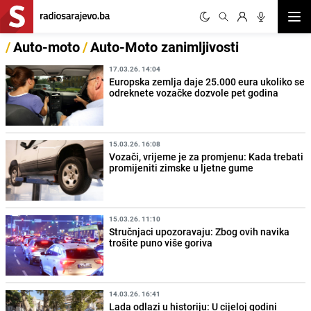
Otvor
/
Auto-moto
/
Auto-Moto zanimljivosti
17.03.26. 14:04
Europska zemlja daje 25.000 eura ukoliko se
odreknete vozačke dozvole pet godina
15.03.26. 16:08
Vozači, vrijeme je za promjenu: Kada trebati
promijeniti zimske u ljetne gume
15.03.26. 11:10
Stručnjaci upozoravaju: Zbog ovih navika
trošite puno više goriva
14.03.26. 16:41
Lada odlazi u historiju: U cijeloj godini