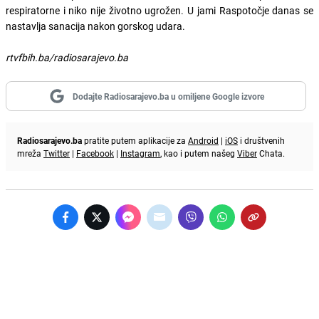
respiratorne i niko nije životno ugrožen. U jami Raspotočje danas se
nastavlja sanacija nakon gorskog udara.
rtvfbih.ba/radiosarajevo.ba
Dodajte Radiosarajevo.ba u omiljene Google izvore
Radiosarajevo.ba
pratite putem aplikacije za
Android
|
iOS
i društvenih
mreža
Twitter
|
Facebook
|
Instagram
, kao i putem našeg
Viber
Chata.