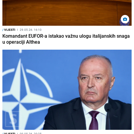
/
VIJESTI
I
29.05.26. 16:10
Komandant EUFOR-a istakao važnu ulogu italijanskih snaga
u operaciji Althea
/
VIJESTI
I
09.05.26. 20:25