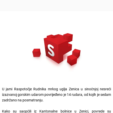
U jami Raspotočje Rudnika mrkog uglja Zenica u sinoćnjoj nesreći
izazvanoj gorskim udarom povrijeđeno je 14 rudara, od kojih je sedam
zadržano na posmatranju.
Kako su saopćili iz Kantonalne bolnice u Zenici, povrede su