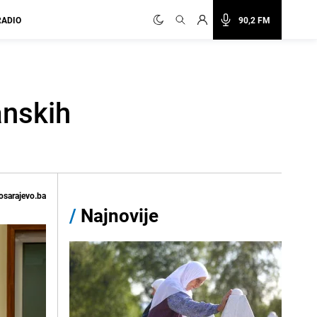
RADIO
90,2 FM
anskih
osarajevo.ba
/
Najnovije