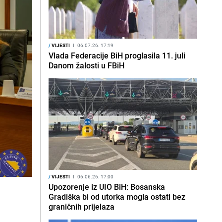
/
VIJESTI
I
06.07.26. 17:19
Vlada Federacije BiH proglasila 11. juli
Danom žalosti u FBiH
/
VIJESTI
I
06.06.26. 17:00
Upozorenje iz UIO BiH: Bosanska
Gradiška bi od utorka mogla ostati bez
graničnih prijelaza