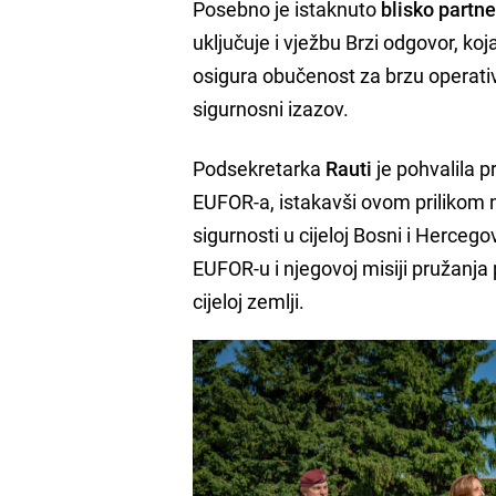
Posebno je istaknuto
blisko part
uključuje i vježbu Brzi odgovor, ko
osigura obučenost za brzu operati
sigurnosni izazov.
Podsekretarka
Rauti
je pohvalila p
EUFOR-a, istakavši ovom prilikom n
sigurnosti u cijeloj Bosni i Hercego
EUFOR-u i njegovoj misiji pružanja
cijeloj zemlji.