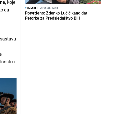
ine
, koje
/
VIJESTI
I
05.05.26. 12:56
ko da
Potvrđeno: Zdenko Lučić kandidat
Petorke za Predsjedništvo BiH
u sastavu
e
lnosti u