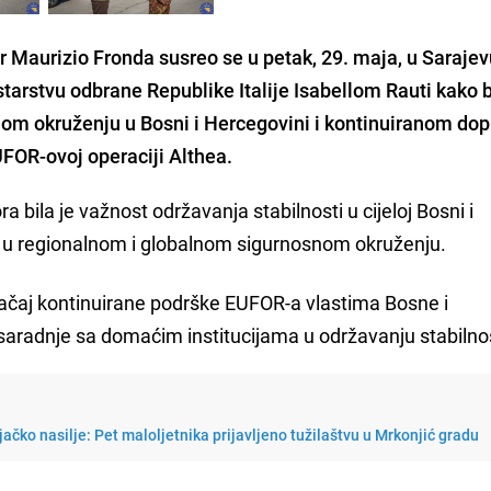
aurizio Fronda susreo se u petak, 29. maja, u Sarajev
rstvu odbrane Republike Italije Isabellom Rauti kako b
om okruženju u Bosni i Hercegovini i kontinuiranom dop
EUFOR-ovoj operaciji Althea.
bila je važnost održavanja stabilnosti u cijeloj Bosni i
 u regionalnom i globalnom sigurnosnom okruženju.
načaj kontinuirane podrške EUFOR-a vlastima Bosne i
saradnje sa domaćim institucijama u održavanju stabilnos
njačko nasilje: Pet maloljetnika prijavljeno tužilaštvu u Mrkonjić gradu