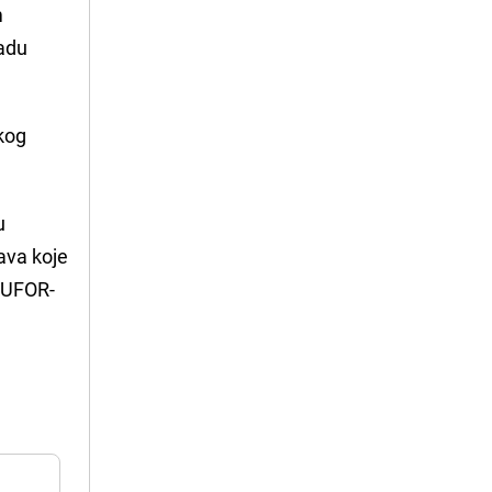
m
radu
kog
u
žava koje
 EUFOR-