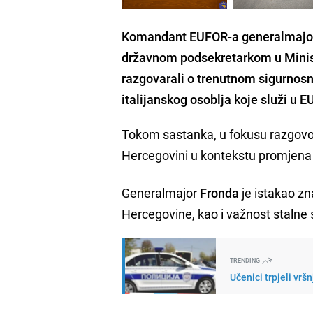
Komandant EUFOR-a generalmajor M
državnom podsekretarkom u Minista
razgovarali o trenutnom sigurnosn
italijanskog osoblja koje služi u 
Tokom sastanka, u fokusu razgovora 
Hercegovini u kontekstu promjena
Generalmajor
Fronda
je istakao z
Hercegovine, kao i važnost stalne 
TRENDING
Učenici trpjeli vrš