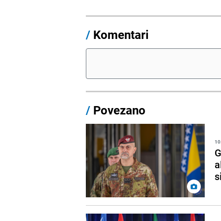
/
Komentari
/
Povezano
10
G
a
s