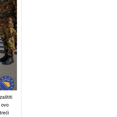
zaštiti
a ovo
treći