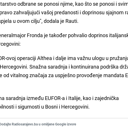
starstvo odbrane se ponosi njime, kao što se ponosi i svi
upravo zahvaljujući vašoj predanosti i doprinosu sjajnom 
spjela u ovom cilju", dodala je Rauti.
eralmajor Fronda je također pohvalio doprinos italijans
cegovini:
R-ovoj operaciji Althea i dalje ima važnu ulogu u pružanj
 i Hercegovini. Snažna saradnja i kontinuirana podrška dr
dalje od vitalnog značaja za uspješno provođenje mandata
 saradnja između EUFOR-a i Italije, kao i zajednička
nosti i sigurnosti u Bosni i Hercegovini.
Dodajte Radiosarajevo.ba u omiljene Google izvore