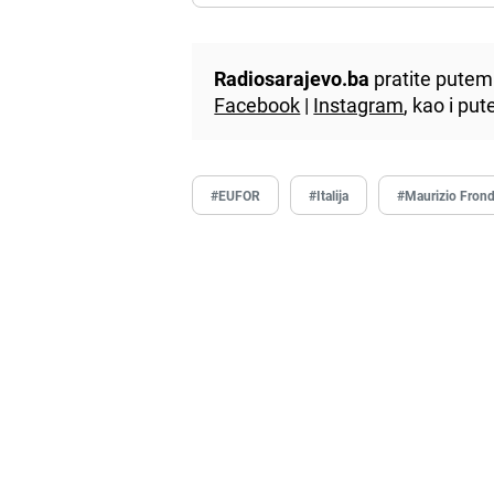
Radiosarajevo.ba
pratite putem 
Facebook
|
Instagram
, kao i p
#EUFOR
#Italija
#Maurizio Fron