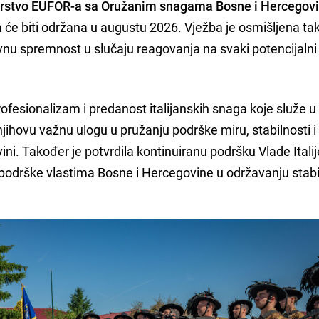
nerstvo EUFOR-a sa Oružanim snagama Bosne i Hercegov
ja će biti održana u augustu 2026. Vježba je osmišljena ta
vnu spremnost u slučaju reagovanja na svaki potencijalni
rofesionalizam i predanost italijanskih snaga koje služe 
jihovu važnu ulogu u pružanju podrške miru, stabilnosti i
vini. Također je potvrdila kontinuiranu podršku Vlade Italij
 podrške vlastima Bosne i Hercegovine u održavanju stabi