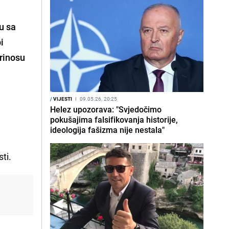
u sa
i
rinosu
/
VIJESTI
I
09.05.26. 20:25
Helez upozorava: "Svjedočimo
pokušajima falsifikovanja historije,
ideologija fašizma nije nestala"
ti.