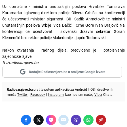
Uz domaćine - ministra unutrašnjih poslova Hrvatske Tomislava
Karamarka i glavnog direktora policije Olivera Grbića, na konferenciji
će učestvovati ministar sigurnosti BiH Sadik Ahmetović te ministri
unutarašnjih poslova Srbije Ivica Dačić i Crne Gore Ivan Brajović.Na
konferenciji će učestvovati i slovenski državni sekretar Goran
Klemenčić te direktor policije Makedonije Ljupčo Todorovski.
Nakon otvaranja i radnog dijela, predviđeno je i potpisivanje
zajedničke izjave.
ftv/radiosarajevo.ba
Dodajte Radiosarajevo.ba u omiljene Google izvore
Radiosarajevo.ba
pratite putem aplikacije za
Android
|
iOS
i društvenih
mreža
Twitter
|
Facebook
|
Instagram
, kao i putem našeg
Viber
Chata.