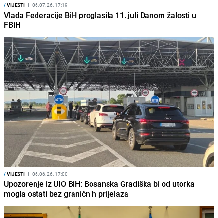
/
VIJESTI
I
06.07.26. 17:19
Vlada Federacije BiH proglasila 11. juli Danom žalosti u
FBiH
/
VIJESTI
I
06.06.26. 17:00
Upozorenje iz UIO BiH: Bosanska Gradiška bi od utorka
mogla ostati bez graničnih prijelaza