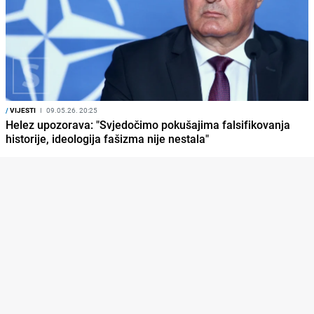
/
VIJESTI
I
09.05.26. 20:25
Helez upozorava: "Svjedočimo pokušajima falsifikovanja
historije, ideologija fašizma nije nestala"