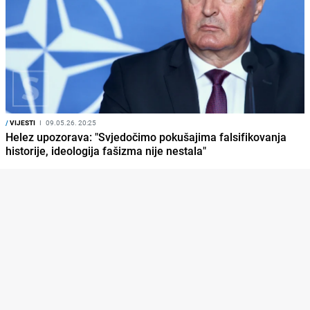
/
VIJESTI
I
09.05.26. 20:25
Helez upozorava: "Svjedočimo pokušajima falsifikovanja
historije, ideologija fašizma nije nestala"