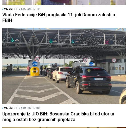
/
VIJESTI
I
06.07.26. 17:19
Vlada Federacije BiH proglasila 11. juli Danom žalosti u
FBiH
/
VIJESTI
I
06.06.26. 17:00
Upozorenje iz UIO BiH: Bosanska Gradiška bi od utorka
mogla ostati bez graničnih prijelaza