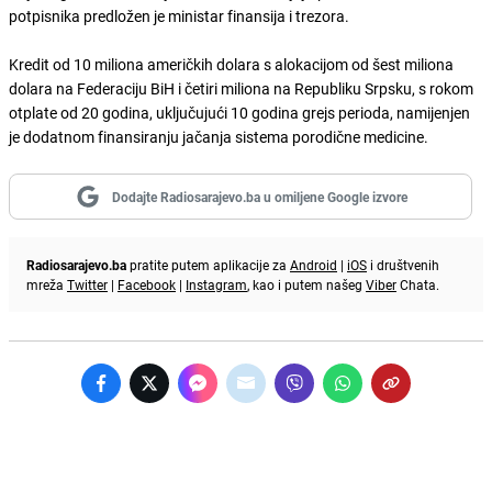
potpisnika predložen je ministar finansija i trezora.
Kredit od 10 miliona američkih dolara s alokacijom od šest miliona
dolara na Federaciju BiH i četiri miliona na Republiku Srpsku, s rokom
otplate od 20 godina, uključujući 10 godina grejs perioda, namijenjen
je dodatnom finansiranju jačanja sistema porodične medicine.
Dodajte Radiosarajevo.ba u omiljene Google izvore
Radiosarajevo.ba
pratite putem aplikacije za
Android
|
iOS
i društvenih
mreža
Twitter
|
Facebook
|
Instagram
, kao i putem našeg
Viber
Chata.