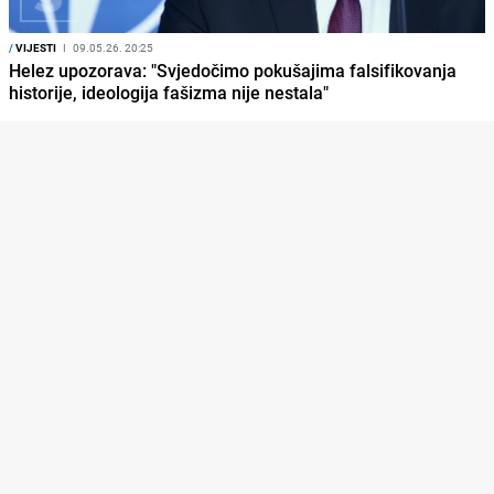
/
VIJESTI
I
09.05.26. 20:25
Helez upozorava: "Svjedočimo pokušajima falsifikovanja
historije, ideologija fašizma nije nestala"