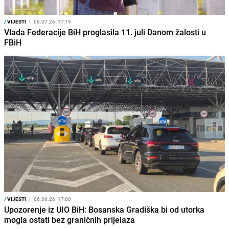
/
VIJESTI
I
06.07.26. 17:19
Vlada Federacije BiH proglasila 11. juli Danom žalosti u
FBiH
/
VIJESTI
I
06.06.26. 17:00
Upozorenje iz UIO BiH: Bosanska Gradiška bi od utorka
mogla ostati bez graničnih prijelaza