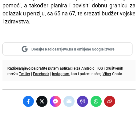
pomoći, a također planira i povisiti dobnu granicu za
odlazak u penziju, sa 65 na 67, te srezati budžet vojske
i zdravstva.
Dodajte Radiosarajevo.ba u omiljene Google izvore
Radiosarajevo.ba
pratite putem aplikacije za
Android
|
iOS
i društvenih
mreža
Twitter
|
Facebook
|
Instagram
, kao i putem našeg
Viber
Chata.