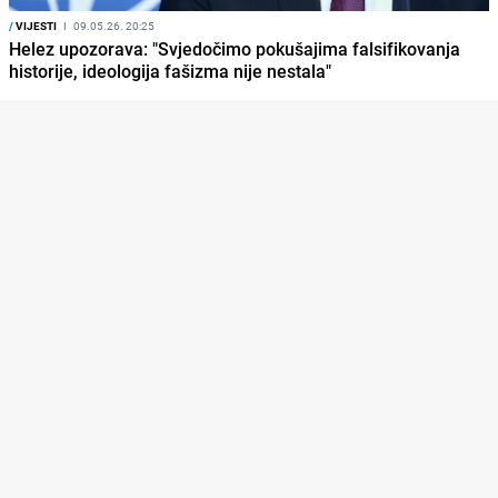
/
VIJESTI
I
09.05.26. 20:25
Helez upozorava: "Svjedočimo pokušajima falsifikovanja
historije, ideologija fašizma nije nestala"