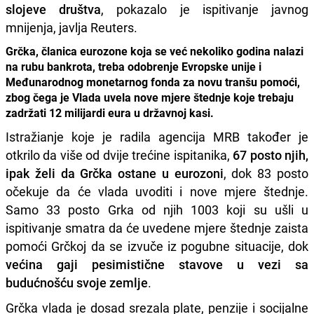
slojeve društva
, pokazalo je ispitivanje javnog
mnijenja, javlja Reuters.
Grčka, članica eurozone koja se već nekoliko godina nalazi
na rubu bankrota, treba odobrenje Evropske unije i
Međunarodnog monetarnog fonda za novu tranšu pomoći,
zbog čega je Vlada uvela nove mjere štednje koje trebaju
zadržati 12 milijardi eura u državnoj kasi.
Istražianje koje je radila agencija MRB također je
otkrilo da više od dvije trećine ispitanika,
67 posto njih,
ipak želi da Grčka ostane u eurozoni
, dok 83 posto
očekuje da će vlada uvoditi i nove mjere štednje.
Samo 33 posto Grka od njih 1003 koji su ušli u
ispitivanje smatra da će uvedene mjere štednje zaista
pomoći Grčkoj da se izvuče iz pogubne situacije, dok
većina gaji pesimistične stavove u vezi sa
budućnošću svoje zemlje
.
Grčka vlada je dosad srezala plate, penzije i socijalne