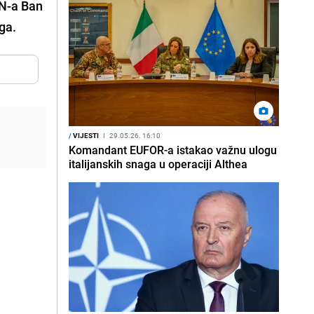
UN-a Ban
ga.
/
VIJESTI
I
29.05.26. 16:10
Komandant EUFOR-a istakao važnu ulogu
italijanskih snaga u operaciji Althea