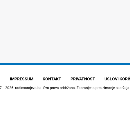
G
IMPRESSUM
KONTAKT
PRIVATNOST
USLOVI KOR
7. - 2026.
radiosarajevo.ba
. Sva prava pridržana. Zabranjeno preuzimanje sadržaja