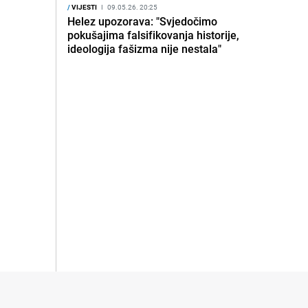
/
VIJESTI
I
09.05.26. 20:25
Helez upozorava: "Svjedočimo
pokušajima falsifikovanja historije,
ideologija fašizma nije nestala"