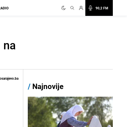
RADIO
90,2 FM
u na
osarajevo.ba
/
Najnovije