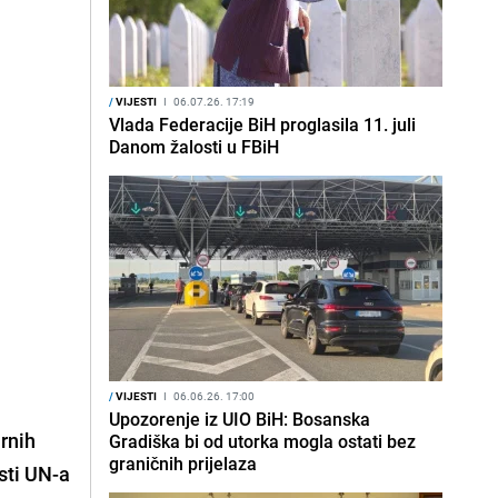
/
VIJESTI
I
06.07.26. 17:19
Vlada Federacije BiH proglasila 11. juli
Danom žalosti u FBiH
/
VIJESTI
I
06.06.26. 17:00
Upozorenje iz UIO BiH: Bosanska
rnih
Gradiška bi od utorka mogla ostati bez
graničnih prijelaza
osti UN-a