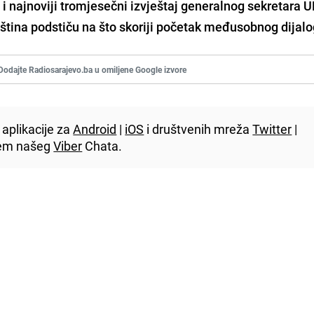
 i najnoviji tromjesečni izvještaj generalnog sekretara 
ština podstiču na što skoriji početak međusobnog dijalo
Dodajte Radiosarajevo.ba u omiljene Google izvore
aplikacije za
Android
|
iOS
i društvenih mreža
Twitter
|
utem našeg
Viber
Chata.