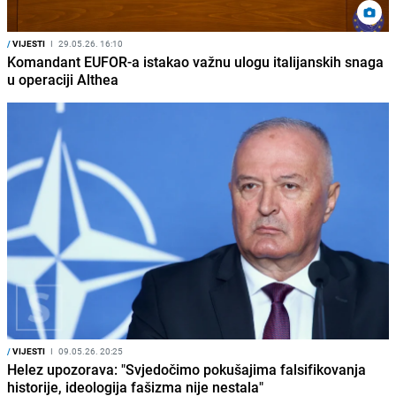
/
VIJESTI
I
29.05.26. 16:10
Komandant EUFOR-a istakao važnu ulogu italijanskih snaga
u operaciji Althea
/
VIJESTI
I
09.05.26. 20:25
Helez upozorava: "Svjedočimo pokušajima falsifikovanja
historije, ideologija fašizma nije nestala"