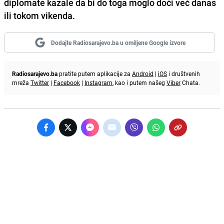
diplomate kazale da bi do toga moglo doći već danas
ili tokom vikenda.
Dodajte Radiosarajevo.ba u omiljene Google izvore
Radiosarajevo.ba
pratite putem aplikacije za
Android
|
iOS
i društvenih
mreža
Twitter
|
Facebook
|
Instagram
, kao i putem našeg
Viber
Chata.