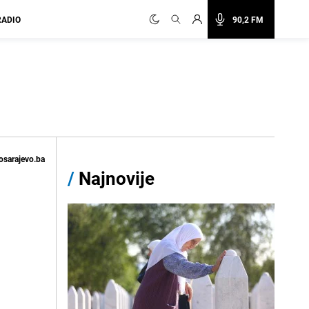
RADIO
90,2 FM
osarajevo.ba
/
Najnovije