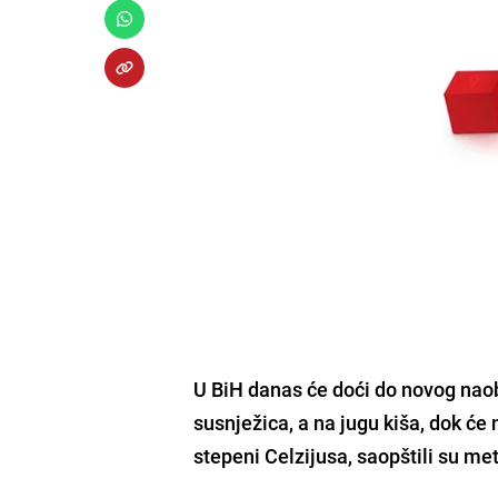
U BiH danas će doći do novog naob
susnježica, a na jugu kiša, dok će
stepeni Celzijusa, saopštili su me