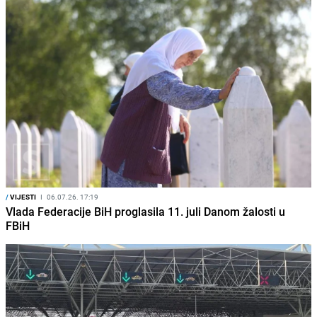
/
VIJESTI
I
06.07.26. 17:19
Vlada Federacije BiH proglasila 11. juli Danom žalosti u
FBiH