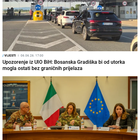
/
VIJESTI
I
06.06.26. 17:00
Upozorenje iz UIO BiH: Bosanska Gradiška bi od utorka
mogla ostati bez graničnih prijelaza