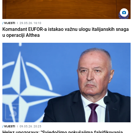
/
VIJESTI
I
29.05.26. 16:10
Komandant EUFOR-a istakao važnu ulogu italijanskih snaga
u operaciji Althea
/
VIJESTI
I
09.05.26. 20:25
Helez upozorava: "Svjedočimo pokušajima falsifikovanja