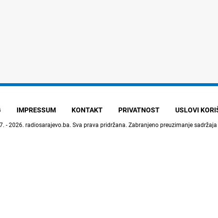
G
IMPRESSUM
KONTAKT
PRIVATNOST
USLOVI KOR
7. - 2026.
radiosarajevo.ba
. Sva prava pridržana. Zabranjeno preuzimanje sadržaja