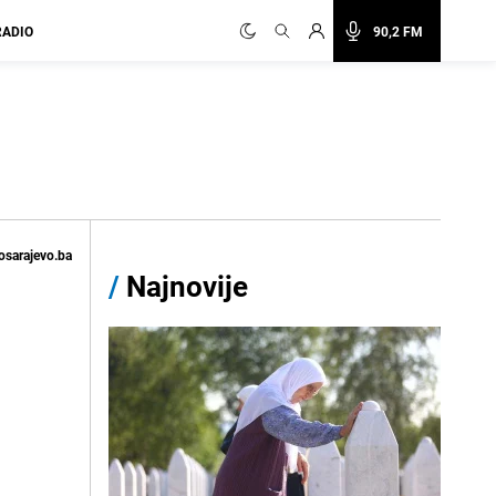
RADIO
90,2 FM
osarajevo.ba
/
Najnovije