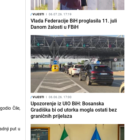
/
VIJESTI
I
06.07.26. 17:19
Vlada Federacije BiH proglasila 11. juli
Danom žalosti u FBiH
/
VIJESTI
I
06.06.26. 17:00
Upozorenje iz UIO BiH: Bosanska
odio Čile,
Gradiška bi od utorka mogla ostati bez
graničnih prijelaza
adnji put u