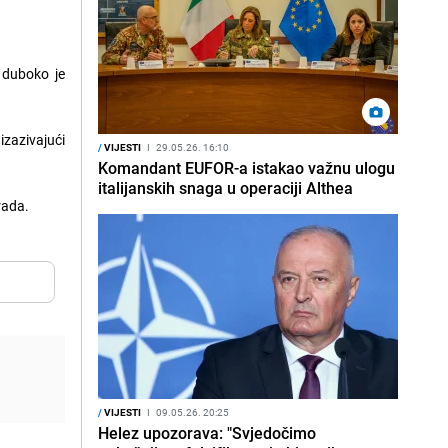
 duboko je
izazivajući
/
VIJESTI
I
29.05.26. 16:10
Komandant EUFOR-a istakao važnu ulogu
italijanskih snaga u operaciji Althea
rada.
/
VIJESTI
I
09.05.26. 20:25
Helez upozorava: "Svjedočimo