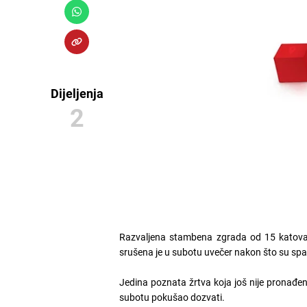
Dijeljenja
2
Razvaljena stambena zgrada od 15 katova u
srušena je u subotu uvečer nakon što su spas
Jedina poznata žrtva koja još nije pronađen
subotu pokušao dozvati.