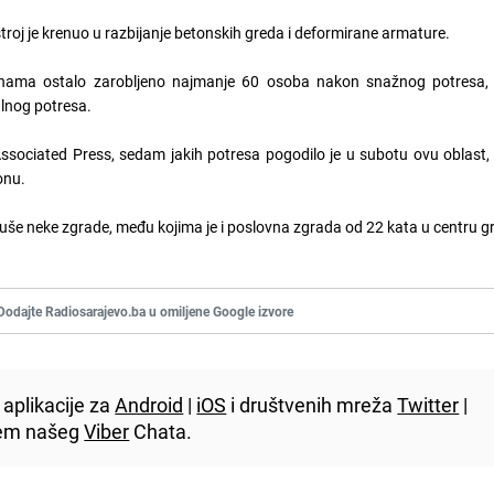
roj je krenuo u razbijanje betonskih greda i deformirane armature.
inama ostalo zarobljeno najmanje 60 osoba nakon snažnog potresa,
alnog potresa.
ssociated Press, sedam jakih potresa pogodilo je u subotu ovu oblast, 
onu.
oruše neke zgrade, među kojima je i poslovna zgrada od 22 kata u centru g
Dodajte Radiosarajevo.ba u omiljene Google izvore
aplikacije za
Android
|
iOS
i društvenih mreža
Twitter
|
utem našeg
Viber
Chata.