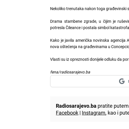
Nekoliko trenutaka nakon toga građevinski st
Drama stambene zgrade, u čijim je rušev
potresla Čileance i postala simbol katastrof
Kako je javila američka novinska agencija A
nova oštećenja na građevinama u Concepci
Vlasti su iz opreznosti donijele odluku da p
fena/radiosarajevo.ba
Radiosarajevo.ba
pratite putem 
Facebook
|
Instagram
, kao i p