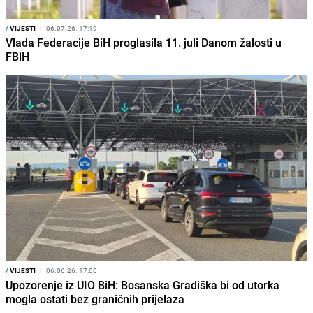
/
VIJESTI
I
06.07.26. 17:19
Vlada Federacije BiH proglasila 11. juli Danom žalosti u
FBiH
/
VIJESTI
I
06.06.26. 17:00
Upozorenje iz UIO BiH: Bosanska Gradiška bi od utorka
mogla ostati bez graničnih prijelaza