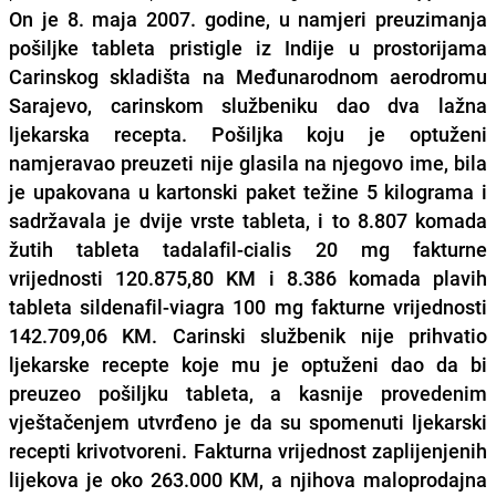
On je 8. maja 2007. godine, u namjeri preuzimanja
pošiljke tableta pristigle iz Indije u prostorijama
Carinskog skladišta na Međunarodnom aerodromu
Sarajevo, carinskom službeniku dao dva lažna
ljekarska recepta. Pošiljka koju je optuženi
namjeravao preuzeti nije glasila na njegovo ime, bila
je upakovana u kartonski paket težine 5 kilograma i
sadržavala je dvije vrste tableta, i to 8.807 komada
žutih tableta tadalafil-cialis 20 mg fakturne
vrijednosti 120.875,80 KM i 8.386 komada plavih
tableta sildenafil-viagra 100 mg fakturne vrijednosti
142.709,06 KM. Carinski službenik nije prihvatio
ljekarske recepte koje mu je optuženi dao da bi
preuzeo pošiljku tableta, a kasnije provedenim
vještačenjem utvrđeno je da su spomenuti ljekarski
recepti krivotvoreni. Fakturna vrijednost zaplijenjenih
lijekova je oko 263.000 KM, a njihova maloprodajna