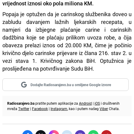
vrijednost iznosi oko pola miliona KM.
Popaja je optužen da je carinskog službenika doveo u
zabludu davanjem lažnih ljekarskih recepata, u
namjeri da izbjegne plaćanje carine i carinskih
dadžbina koje se plaćaju prilikom uvoza robe, a čija
obaveza prelazi iznos od 20.000 KM, čime je počinio
krivično djelo carinske prijevare iz člana 216. stav 2. u
vezi stava 1. Krivičnog zakona BiH. Optužnica je
proslijeđena na potvrđivanje Sudu BiH.
Dodajte Radiosarajevo.ba u omiljene Google izvore
Radiosarajevo.ba
pratite putem aplikacije za
Android
|
iOS
i društvenih
mreža
Twitter
|
Facebook
|
Instagram
, kao i putem našeg
Viber
Chata.