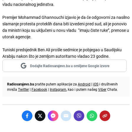
vladu nacionalnog jedinstva.
Premijer Mohammad Ghannouchi izjavio je da će odgovorni za nasilno
slamanje protesta proteklih dana biti izvedeni pred sud, ali je ponovio
da ministri koju su uključeni u novu vladu “imaju čiste ruke”, prenose u
utorak agencije.
Tuniski predsjednik Ben Ali prošle sedmice je pobjegao u Saudijsku
Arabiju nakon što je zemljom autoritarno vladao 23 godine.
Dodajte Radiosarajevo.ba u omiljene Google izvore
Radiosarajevo.ba
pratite putem aplikacije za
Android
|
iOS
i društvenih
mreža
Twitter
|
Facebook
|
Instagram
, kao i putem našeg
Viber
Chata.