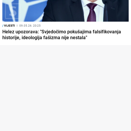
/
VIJESTI
I
09.05.26. 20:25
Helez upozorava: "Svjedočimo pokušajima falsifikovanja
historije, ideologija fašizma nije nestala"