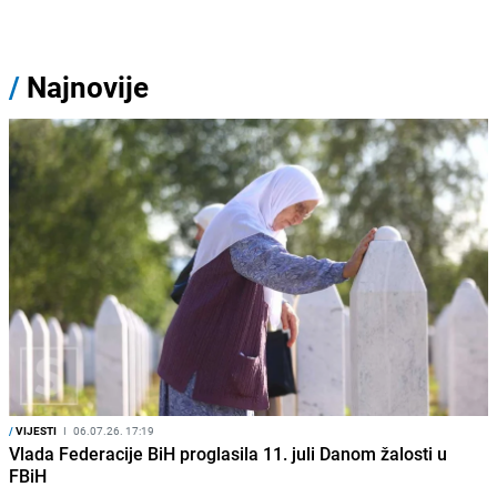
/
Najnovije
/
VIJESTI
I
06.07.26. 17:19
Vlada Federacije BiH proglasila 11. juli Danom žalosti u
FBiH