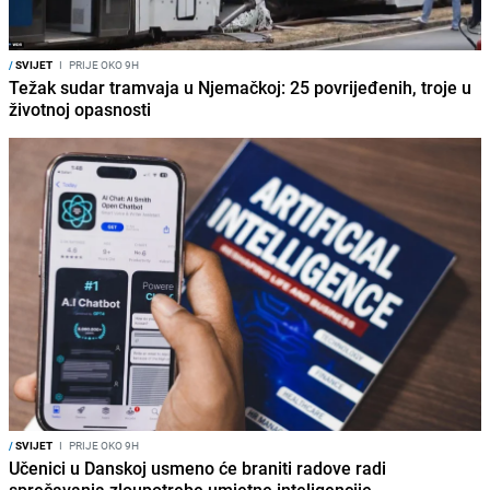
/
SVIJET
I
PRIJE OKO 9H
Težak sudar tramvaja u Njemačkoj: 25 povrijeđenih, troje u
životnoj opasnosti
/
SVIJET
I
PRIJE OKO 9H
Učenici u Danskoj usmeno će braniti radove radi
sprečavanja zloupotrebe umjetne inteligencije