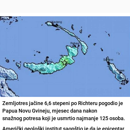
Zemljotres jačine 6,6 stepeni po Richteru pogodio je
Papua Novu Gvineju, mjesec dana nakon
snažnog potresa koji je usmrtio najmanje 125 osoba.
Američki geološki institut saopštio je da je
epicentar