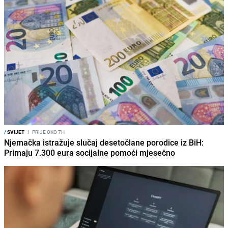
/
SVIJET
I
PRIJE OKO 7H
Njemačka istražuje slučaj desetočlane porodice iz BiH:
Primaju 7.300 eura socijalne pomoći mjesečno