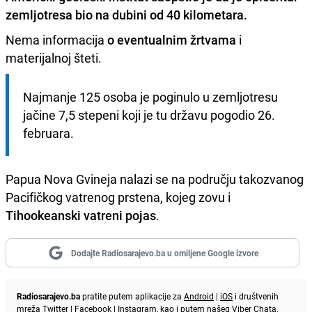
zemljotresa bio na dubini od 40 kilometara.
Nema informacija
o eventualnim žrtvama
i
materijalnoj šteti.
Najmanje 125 osoba je poginulo u zemljotresu 
jačine 7,5 stepeni koji je tu državu pogodio 26. 
februara.
Papua Nova Gvineja nalazi se na području takozvanog
Pacifičkog vatrenog prstena, kojeg zovu i
Tihookeanski vatreni pojas
.
Dodajte Radiosarajevo.ba u omiljene Google izvore
Radiosarajevo.ba
pratite putem aplikacije za
Android
|
iOS
i društvenih
mreža
Twitter
|
Facebook
|
Instagram
, kao i putem našeg
Viber
Chata.