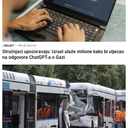
/
SVIJET
I
PRIJE OKO 9H
Stručnjaci upozoravaju: Izrael ulaže milione kako bi utjecao
na odgovore ChatGPT-a o Gazi