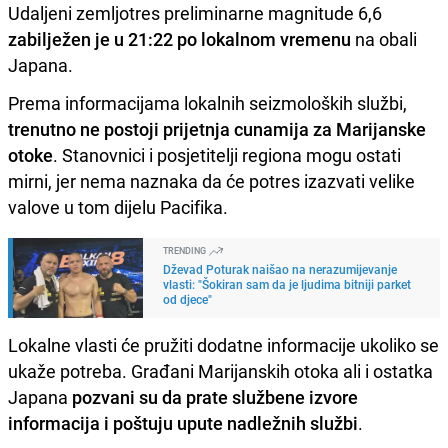
Udaljeni zemljotres preliminarne magnitude 6,6
zabilježen je u 21:22 po lokalnom vremenu
na obali
Japana.
Prema informacijama lokalnih seizmoloških službi,
trenutno ne postoji prijetnja cunamija za Marijanske
otoke
. Stanovnici i posjetitelji regiona mogu ostati
mirni, jer nema naznaka da će potres izazvati velike
valove u tom dijelu Pacifika.
TRENDING
Dževad Poturak naišao na nerazumijevanje
vlasti: "Šokiran sam da je ljudima bitniji parket
od djece"
Lokalne vlasti će pružiti dodatne informacije ukoliko se
ukaže potreba. Građani Marijanskih otoka ali i ostatka
Japana
pozvani su da prate službene izvore
informacija i poštuju upute nadležnih službi
.