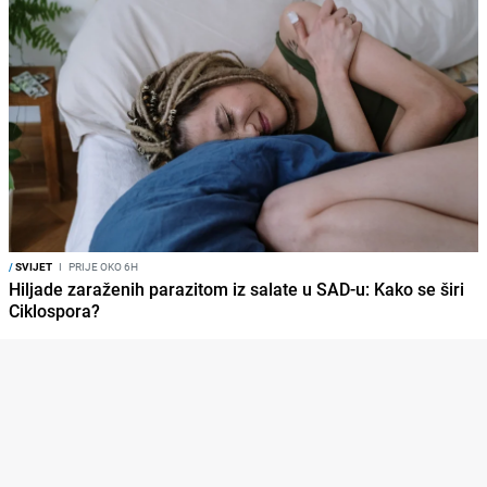
/
SVIJET
I
PRIJE OKO 6H
Hiljade zaraženih parazitom iz salate u SAD-u: Kako se širi
Ciklospora?