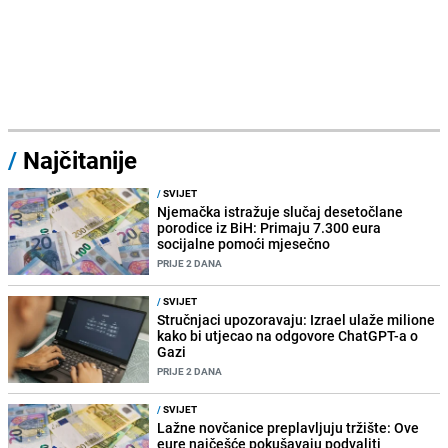
/
Najčitanije
/
SVIJET
Njemačka istražuje slučaj desetočlane
porodice iz BiH: Primaju 7.300 eura
socijalne pomoći mjesečno
PRIJE 2 DANA
/
SVIJET
Stručnjaci upozoravaju: Izrael ulaže milione
kako bi utjecao na odgovore ChatGPT-a o
Gazi
PRIJE 2 DANA
/
SVIJET
Lažne novčanice preplavljuju tržište: Ove
eure najčešće pokušavaju podvaliti