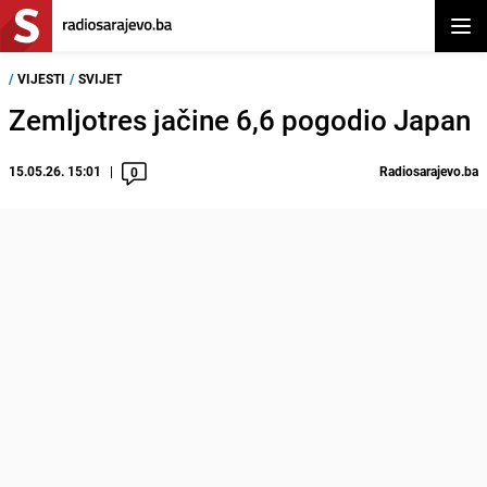
Otvor
/
VIJESTI
/
SVIJET
Zemljotres jačine 6,6 pogodio Japan
15.05.26. 15:01
Radiosarajevo.ba
0