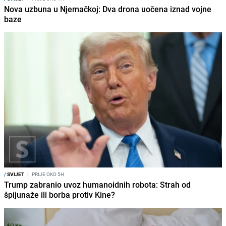
Nova uzbuna u Njemačkoj: Dva drona uočena iznad vojne
baze
/
SVIJET
I
PRIJE OKO 5H
Trump zabranio uvoz humanoidnih robota: Strah od
špijunaže ili borba protiv Kine?