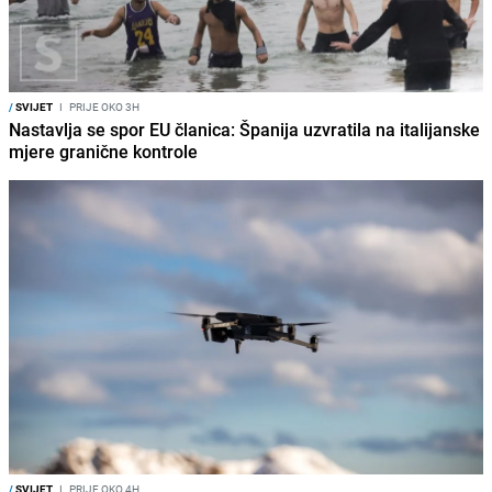
/
SVIJET
I
PRIJE OKO 3H
Nastavlja se spor EU članica: Španija uzvratila na italijanske
mjere granične kontrole
/
SVIJET
I
PRIJE OKO 4H