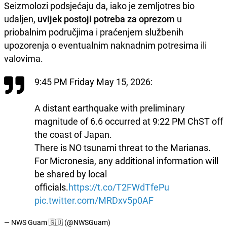
Seizmolozi podsjećaju da, iako je zemljotres bio
udaljen,
uvijek postoji potreba za oprezom
u
priobalnim područjima i praćenjem službenih
upozorenja o eventualnim naknadnim potresima ili
valovima.
9:45 PM Friday May 15, 2026:
A distant earthquake with preliminary
magnitude of 6.6 occurred at 9:22 PM ChST off
the coast of Japan.
There is NO tsunami threat to the Marianas.
For Micronesia, any additional information will
be shared by local
officials.
https://t.co/T2FWdTfePu
pic.twitter.com/MRDxv5p0AF
— NWS Guam 🇬🇺 (@NWSGuam)