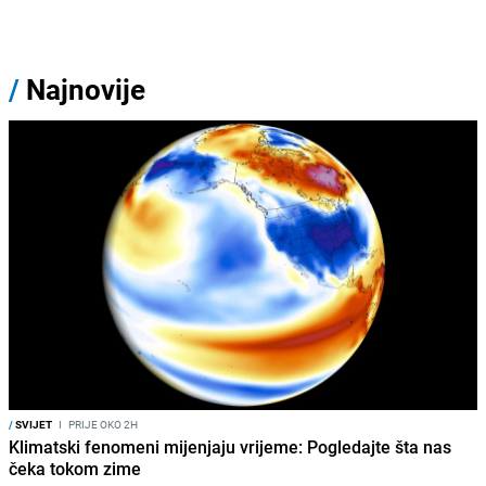
/
Najnovije
/
SVIJET
I
PRIJE OKO 2H
Klimatski fenomeni mijenjaju vrijeme: Pogledajte šta nas
čeka tokom zime