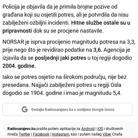
Policija je objavila da je primila brojne pozive od
građana koji su osjetili potres, ali je potvrdila da nisu
zabilježeni ozbiljni incidenti.
Hitne službe ostale su u
pripravnosti
dok su se procjene nastavile.
NORSAR je isprva procijenio magnitudu potresa na 3,3,
prije nego što je revidirao podatke na
3,6.
Agencija je
izjavila da se
posljednji jaki potres
u toj regiji dogodio
2004. godine.
Iako se potres osjetio na širokom području, nije bez
presedana. Najjači zabilježeni potres u regiji Osla
dogodio se 1904. godine i imao je magnitudu 5,4.
Dodajte Radiosarajevo.ba u omiljene Google izvore
Radiosarajevo.ba
pratite putem aplikacije za
Android
|
iOS
i društvenih
mreža
Twitter
|
Facebook
|
Instagram
, kao i putem našeg
Viber
Chata.