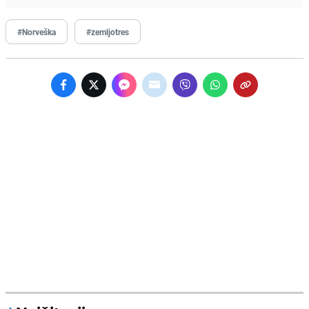
#Norveška
#zemljotres