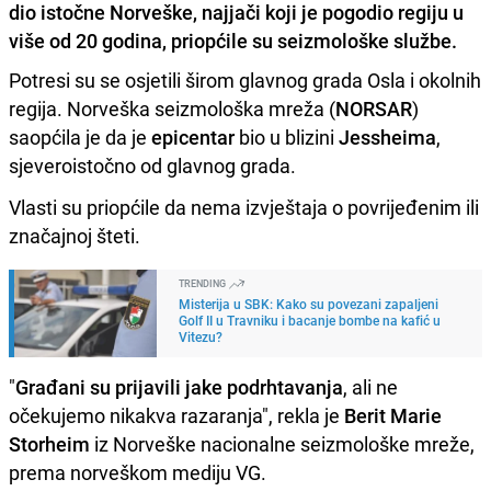
dio istočne Norveške, najjači koji je pogodio regiju u
više od 20 godina, priopćile su seizmološke službe.
Potresi su se osjetili širom glavnog grada Osla i okolnih
regija. Norveška seizmološka mreža (
NORSAR
)
saopćila je da je
epicentar
bio u blizini
Jessheima
,
sjeveroistočno od glavnog grada.
Vlasti su priopćile da nema izvještaja o povrijeđenim ili
značajnoj šteti.
TRENDING
Misterija u SBK: Kako su povezani zapaljeni
Golf II u Travniku i bacanje bombe na kafić u
Vitezu?
"
Građani su prijavili jake podrhtavanja
, ali ne
očekujemo nikakva razaranja", rekla je
Berit Marie
Storheim
iz Norveške nacionalne seizmološke mreže,
prema norveškom mediju VG.