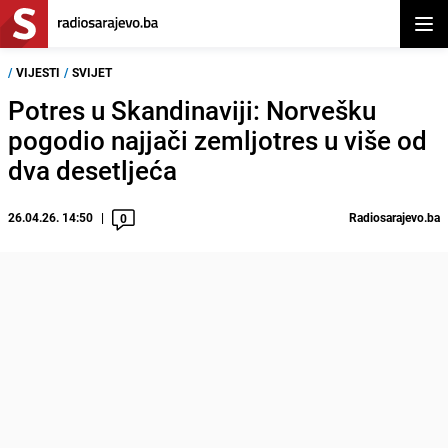
Otvor
/
VIJESTI
/
SVIJET
Potres u Skandinaviji: Norvešku
pogodio najjači zemljotres u više od
dva desetljeća
26.04.26. 14:50
Radiosarajevo.ba
0