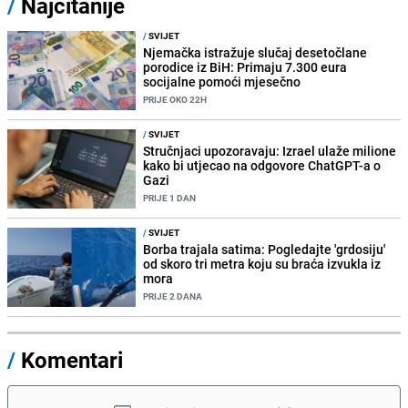
/
Najčitanije
/
SVIJET
Njemačka istražuje slučaj desetočlane
porodice iz BiH: Primaju 7.300 eura
socijalne pomoći mjesečno
PRIJE OKO 22H
/
SVIJET
Stručnjaci upozoravaju: Izrael ulaže milione
kako bi utjecao na odgovore ChatGPT-a o
Gazi
PRIJE 1 DAN
/
SVIJET
Borba trajala satima: Pogledajte 'grdosiju'
od skoro tri metra koju su braća izvukla iz
mora
PRIJE 2 DANA
/
Komentari