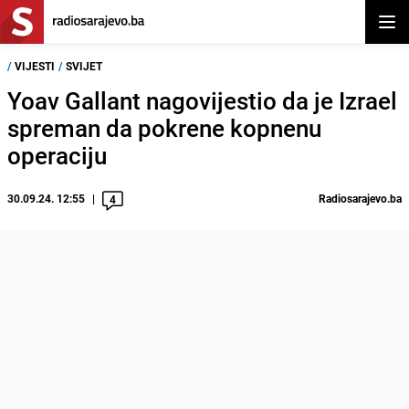
Otvor
/
VIJESTI
/
SVIJET
Yoav Gallant nagovijestio da je Izrael
spreman da pokrene kopnenu
operaciju
30.09.24. 12:55
Radiosarajevo.ba
4