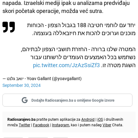
napada. Izraelski mediji ipak u analizama predviđaju
skori početak operacije, možda već sutra.
יחד עם לוחמי חטיבה 188 בגבול הצפון - הכוחות
מוכנים וערוכים להכות את חיזבאללה בעוצמה.
המטרה שלנו ברורה - החזרת תושבי הצפון לבתיהם,
נשתמש בכל האמצעים העומדים לרשותנו עבור
pic.twitter.com/JzAzSsiZf3
השגת מטרה זו.
— יואב גלנט - Yoav Gallant (@yoavgallant)
September 30, 2024
Dodajte Radiosarajevo.ba u omiljene Google izvore
Radiosarajevo.ba
pratite putem aplikacije za
Android
|
iOS
i društvenih
mreža
Twitter
|
Facebook
|
Instagram
, kao i putem našeg
Viber
Chata.