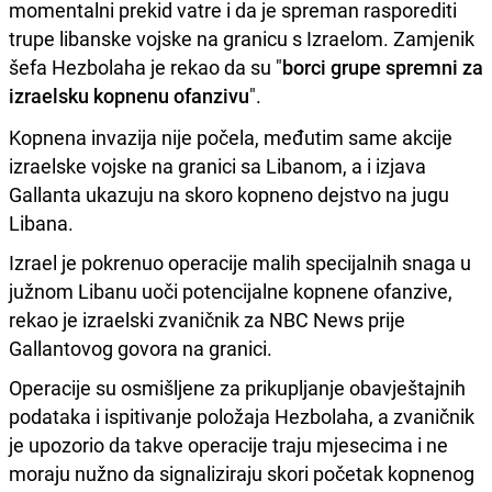
momentalni prekid vatre i da je spreman rasporediti
trupe libanske vojske na granicu s Izraelom. Zamjenik
šefa Hezbolaha je rekao da su "
borci grupe spremni za
izraelsku kopnenu ofanzivu
".
Kopnena invazija nije počela, međutim same akcije
izraelske vojske na granici sa Libanom, a i izjava
Gallanta ukazuju na skoro kopneno dejstvo na jugu
Libana.
Izrael je pokrenuo operacije malih specijalnih snaga u
južnom Libanu uoči potencijalne kopnene ofanzive,
rekao je izraelski zvaničnik za NBC News prije
Gallantovog govora na granici.
Operacije su osmišljene za prikupljanje obavještajnih
podataka i ispitivanje položaja Hezbolaha, a zvaničnik
je upozorio da takve operacije traju mjesecima i ne
moraju nužno da signaliziraju skori početak kopnenog