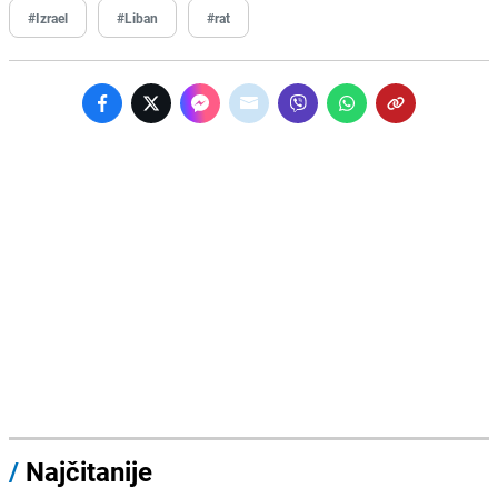
#Izrael
#Liban
#rat
/
Najčitanije