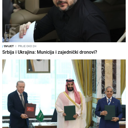
/
SVIJET
I
PRIJE OKO 2H
Srbija i Ukrajina: Municija i zajednički dronovi?