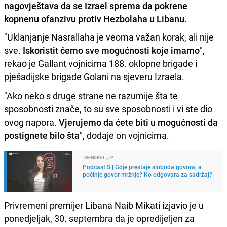
nagovještava da se Izrael sprema da pokrene
kopnenu ofanzivu protiv Hezbolaha u Libanu.
"Uklanjanje Nasrallaha je veoma važan korak, ali nije
sve.
Iskoristit ćemo sve mogućnosti koje imamo
",
rekao je Gallant vojnicima 188. oklopne brigade i
pješadijske brigade Golani na sjeveru Izraela.
"Ako neko s druge strane ne razumije šta te
sposobnosti znače, to su sve sposobnosti i vi ste dio
ovog napora.
Vjerujemo da ćete biti u mogućnosti da
postignete bilo šta
", dodaje on vojnicima.
TRENDING
Podcast S | Gdje prestaje sloboda govora, a
počinje govor mržnje? Ko odgovara za sadržaj?
Privremeni premijer Libana Naib Mikati izjavio je u
ponedjeljak, 30. septembra da je opredijeljen za