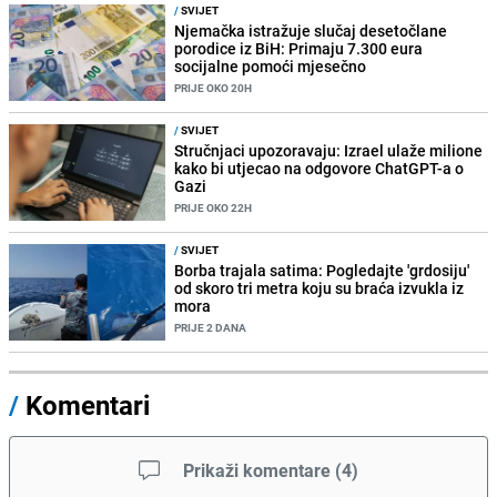
/
SVIJET
Njemačka istražuje slučaj desetočlane
porodice iz BiH: Primaju 7.300 eura
socijalne pomoći mjesečno
PRIJE OKO 20H
/
SVIJET
Stručnjaci upozoravaju: Izrael ulaže milione
kako bi utjecao na odgovore ChatGPT-a o
Gazi
PRIJE OKO 22H
/
SVIJET
Borba trajala satima: Pogledajte 'grdosiju'
od skoro tri metra koju su braća izvukla iz
mora
PRIJE 2 DANA
/
Komentari
Prikaži komentare
(
4
)