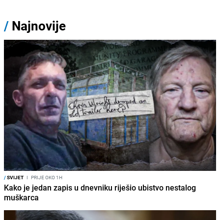
/
Najnovije
/
SVIJET
I
PRIJE OKO 1H
Kako je jedan zapis u dnevniku riješio ubistvo nestalog
muškarca