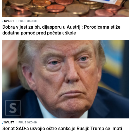
/
SVIJET
I
PRIJE OKO 6H
Dobra vijest za bh. dijasporu u Austriji: Porodicama stiže
dodatna pomoć pred početak škole
/
SVIJET
I
PRIJE OKO 6H
Senat SAD-a usvojio oštre sankcije Rusiji: Trump će imati