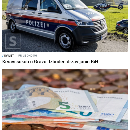
/
SVIJET
I
PRIJE OKO 5H
Krvavi sukob u Grazu: Izboden državljanin BiH