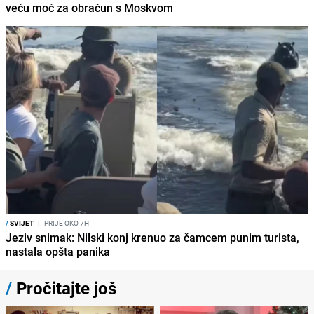
veću moć za obračun s Moskvom
/
SVIJET
I
PRIJE OKO 7H
Jeziv snimak: Nilski konj krenuo za čamcem punim turista,
nastala opšta panika
/
Pročitajte još