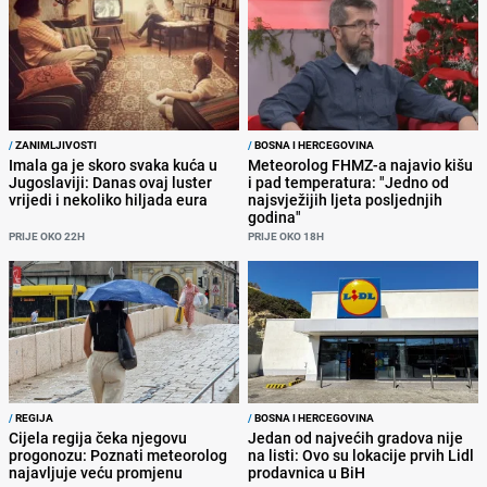
/
ZANIMLJIVOSTI
/
BOSNA I HERCEGOVINA
Imala ga je skoro svaka kuća u
Meteorolog FHMZ-a najavio kišu
Jugoslaviji: Danas ovaj luster
i pad temperatura: "Jedno od
vrijedi i nekoliko hiljada eura
najsvježijih ljeta posljednjih
godina"
PRIJE OKO 22H
PRIJE OKO 18H
/
REGIJA
/
BOSNA I HERCEGOVINA
Cijela regija čeka njegovu
Jedan od najvećih gradova nije
progonozu: Poznati meteorolog
na listi: Ovo su lokacije prvih Lidl
najavljuje veću promjenu
prodavnica u BiH