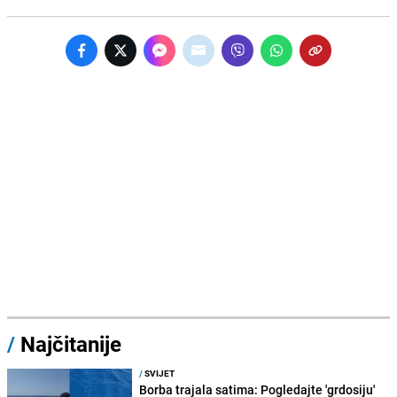
/
Najčitanije
/
SVIJET
Borba trajala satima: Pogledajte 'grdosiju'