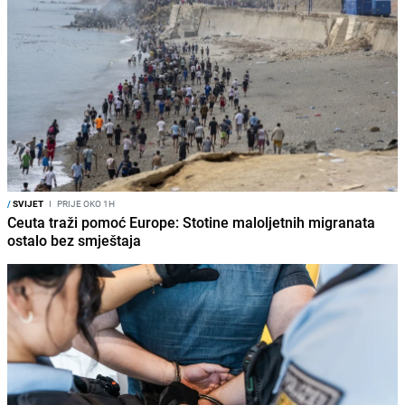
/
SVIJET
I
PRIJE OKO 1H
Ceuta traži pomoć Europe: Stotine maloljetnih migranata
ostalo bez smještaja