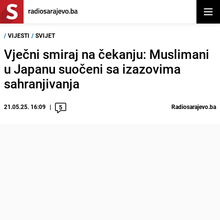
Otvor
/
VIJESTI
/
SVIJET
Vječni smiraj na čekanju: Muslimani
u Japanu suočeni sa izazovima
sahranjivanja
21.05.25. 16:09
Radiosarajevo.ba
5