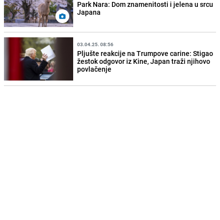
Park Nara: Dom znamenitosti i jelena u srcu
Japana
03.04.25. 08:56
Pljušte reakcije na Trumpove carine: Stigao
žestok odgovor iz Kine, Japan traži njihovo
povlačenje