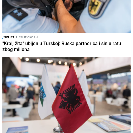
/
SVIJET
I
PRIJE OKO 2H
"Kralj žita" ubijen u Turskoj: Ruska partnerica i sin u ratu
zbog miliona