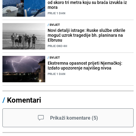
od skoro tri metra koju su braća izvukla iz
mora
PRIJE 1 DAN
/
SVIJET
Novi detalji istrage: Ruske službe otkrile
moguć uzrok tragedije bh. planinara na
Elbrusu
PRIJE OKO 4H
/
SVIJET
Ekstremna opasnost prijeti Njemačkoj:
Izdato upozorenje najvišeg nivoa
PRIJE 1 DAN
/
Komentari
Prikaži komentare
(
5
)