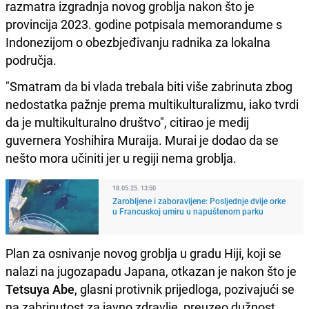
razmatra izgradnja novog groblja nakon što je
provincija 2023. godine potpisala memorandume s
Indonezijom o obezbjeđivanju radnika za lokalna
područja.
"Smatram da bi vlada trebala biti više zabrinuta zbog
nedostatka pažnje prema multikulturalizmu, iako tvrdi
da je multikulturalno društvo", citirao je medij
guvernera Yoshihira Muraija. Murai je dodao da se
nešto mora učiniti jer u regiji nema groblja.
18.05.25. 13:50
Zarobljene i zaboravljene: Posljednje dvije orke
u Francuskoj umiru u napuštenom parku
Plan za osnivanje novog groblja u gradu Hiji, koji se
nalazi na jugozapadu Japana, otkazan je nakon što je
Tetsuya Abe
, glasni protivnik prijedloga, pozivajući se
na zabrinutost za javno zdravlje, preuzeo dužnost