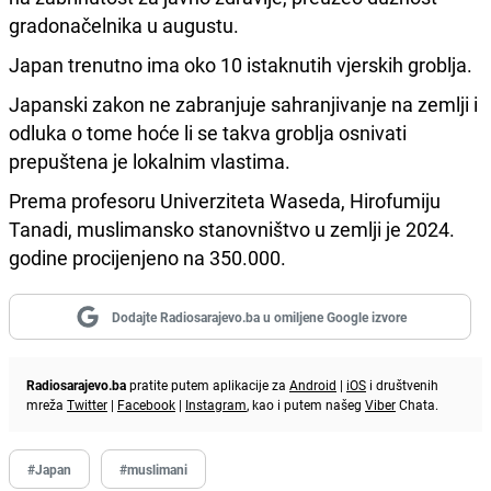
gradonačelnika u augustu.
Japan trenutno ima oko 10 istaknutih vjerskih groblja.
Japanski zakon ne zabranjuje sahranjivanje na zemlji i
odluka o tome hoće li se takva groblja osnivati ​​
prepuštena je lokalnim vlastima.
Prema profesoru Univerziteta Waseda, Hirofumiju
Tanadi, muslimansko stanovništvo u zemlji je 2024.
godine procijenjeno na 350.000.
Dodajte Radiosarajevo.ba u omiljene Google izvore
Radiosarajevo.ba
pratite putem aplikacije za
Android
|
iOS
i društvenih
mreža
Twitter
|
Facebook
|
Instagram
, kao i putem našeg
Viber
Chata.
#Japan
#muslimani