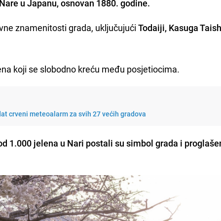
u Nare u Japanu, osnovan 1880. godine.
ne znamenitosti grada, uključujući
Todaiji, Kasuga Taish
ena koji se slobodno kreću među posjetiocima.
Izdat crveni meteoalarm za svih 27 većih gradova
od 1.000 jelena u Nari postali su simbol grada i proglaše