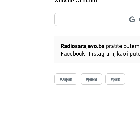
zahvale za hranu
.
Radiosarajevo.ba
pratite putem 
Facebook
|
Instagram
, kao i p
#Japan
#jeleni
#park