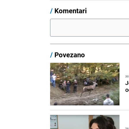
/
Komentari
/
Povezano
30
J
o
26