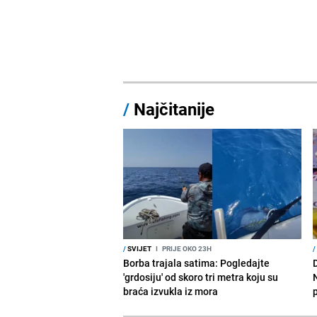
/
Najčitanije
/
SVIJET
I
PRIJE OKO 23H
/
Borba trajala satima: Pogledajte
D
'grdosiju' od skoro tri metra koju su
braća izvukla iz mora