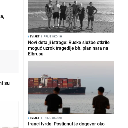
a,
/
SVIJET
I
PRIJE OKO 1H
Novi detalji istrage: Ruske službe otkrile
moguć uzrok tragedije bh. planinara na
Elbrusu
ni su
/
SVIJET
I
PRIJE OKO 2H
Iranci tvrde: Postignut je dogovor oko