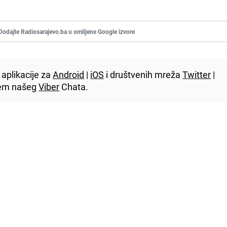
Dodajte Radiosarajevo.ba u omiljene Google izvore
aplikacije za
Android
|
iOS
i društvenih mreža
Twitter
|
utem našeg
Viber
Chata.