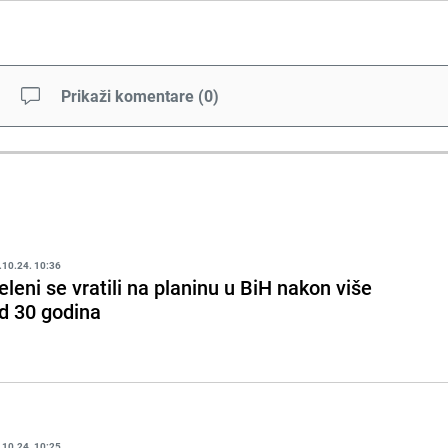
Prikaži komentare
(
0
)
.10.24. 10:36
eleni se vratili na planinu u BiH nakon više
d 30 godina
.10.24. 10:25