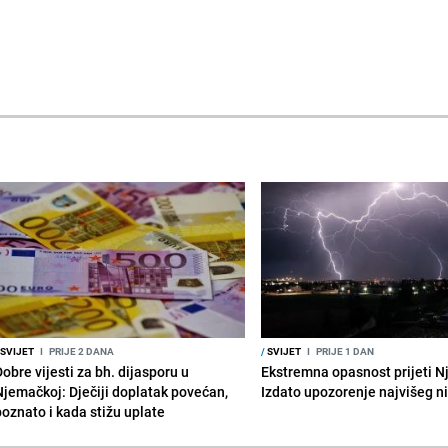
SVIJET
I
PRIJE 2 DANA
/
SVIJET
I
PRIJE 1 DAN
obre vijesti za bh. dijasporu u
Ekstremna opasnost prijeti N
Njemačkoj: Dječiji doplatak povećan,
Izdato upozorenje najvišeg n
poznato i kada stižu uplate