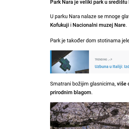
Park Nara je veliki park u središt
U parku Nara nalaze se mnoge glav
Kofukuji
i
Nacionalni muzej Nare
.
Park je također dom stotinama jel
TRENDING
Uzbuna u Italiji: 
Smatrani božijim glasnicima,
više 
prirodnim blagom
.