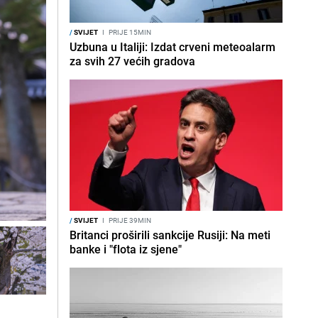
/
SVIJET
I
PRIJE 15MIN
Uzbuna u Italiji: Izdat crveni meteoalarm
za svih 27 većih gradova
/
SVIJET
I
PRIJE 39MIN
Britanci proširili sankcije Rusiji: Na meti
banke i "flota iz sjene"