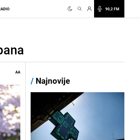
RADIO
90,2 FM
apana
AA
/
Najnovije