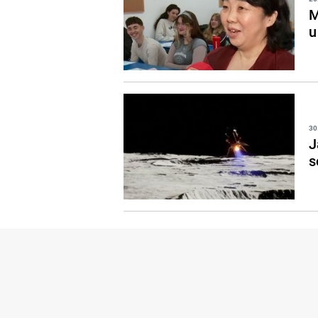
M
u
30
J
s