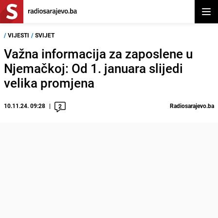
Otvor
/
VIJESTI
/
SVIJET
Važna informacija za zaposlene u
Njemačkoj: Od 1. januara slijedi
velika promjena
10.11.24. 09:28
Radiosarajevo.ba
2