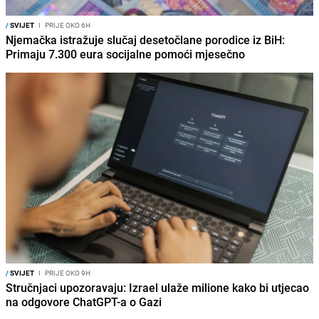
/
SVIJET
I
PRIJE OKO 6H
Njemačka istražuje slučaj desetočlane porodice iz BiH:
Primaju 7.300 eura socijalne pomoći mjesečno
/
SVIJET
I
PRIJE OKO 9H
Stručnjaci upozoravaju: Izrael ulaže milione kako bi utjecao
na odgovore ChatGPT-a o Gazi