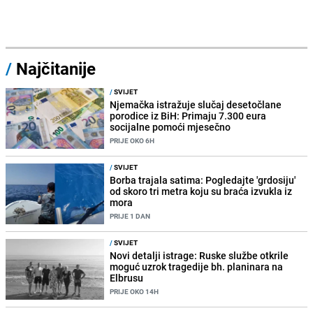
/
Najčitanije
/
SVIJET
Njemačka istražuje slučaj desetočlane
porodice iz BiH: Primaju 7.300 eura
socijalne pomoći mjesečno
PRIJE OKO 6H
/
SVIJET
Borba trajala satima: Pogledajte 'grdosiju'
od skoro tri metra koju su braća izvukla iz
mora
PRIJE 1 DAN
/
SVIJET
Novi detalji istrage: Ruske službe otkrile
moguć uzrok tragedije bh. planinara na
Elbrusu
PRIJE OKO 14H