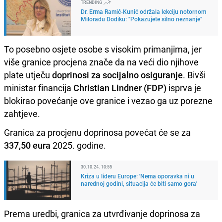
TRENDING
Dr. Erma Ramić-Kunić održala lekciju notornom
Miloradu Dodiku: "Pokazujete silno neznanje"
To posebno osjete osobe s visokim primanjima, jer
više granice procjena znače da na veći dio njihove
plate utječu
doprinosi za socijalno osiguranje
. Bivši
ministar financija
Christian Lindner (FDP)
isprva je
blokirao povećanje ove granice i vezao ga uz porezne
zahtjeve.
Granica za procjenu doprinosa povećat će se za
337,50 eura
2025. godine.
30.10.24. 10:55
Kriza u lideru Europe: 'Nema oporavka ni u
narednoj godini, situacija će biti samo gora'
Prema uredbi, granica za utvrđivanje doprinosa za