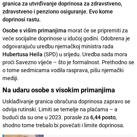
granica za utvrđivanje doprinosa za zdravstveno,
zdravstveno i penziono osiguranje. Evo kome
doprinosi rastu.
Osobe s višim primanjima
morat će se pripremiti za
veće socijalne doprinose u idućoj godini. Odobrena je
odgovarajuću uredbu njemačkoj ministra rada
Hubertusa Heila
(SPD) u srijedu. Uredba sada mora
proći Savezno vijeće – što je formalnost. Prethodno se
o tome sedmicama vodila rasprava, pišu njemački
mediji.
Na udaru osobe s visokim primanjima
Usklađivanje granica obračuna doprinosa zapravo se
odvija rutinski. Limiti se temelje na plaćama – a
budući da su one u 2023. porasle za
6,44 posto
,
shodno tome trebalo bi povećati i limite doprinosa.