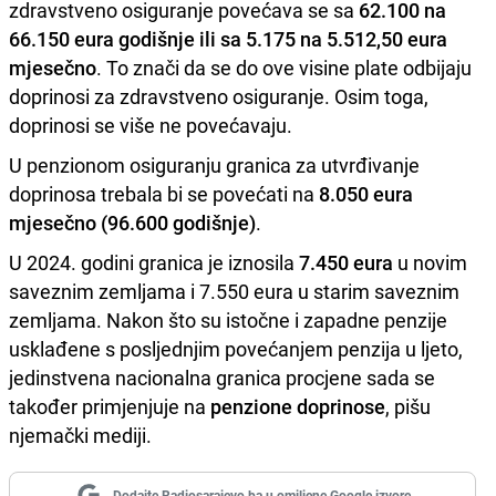
zdravstveno osiguranje povećava se sa
62.100 na
66.150 eura
godišnje ili sa 5.175 na 5.512,50 eura
mjesečno
. To znači da se do ove visine plate odbijaju
doprinosi za zdravstveno osiguranje. Osim toga,
doprinosi se više ne povećavaju.
U penzionom osiguranju granica za utvrđivanje
doprinosa trebala bi se povećati na
8.050 eura
mjesečno (96.600 godišnje)
.
U 2024. godini granica je iznosila
7.450 eura
u novim
saveznim zemljama i 7.550 eura u starim saveznim
zemljama. Nakon što su istočne i zapadne penzije
usklađene s posljednjim povećanjem penzija u ljeto,
jedinstvena nacionalna granica procjene sada se
također primjenjuje na
penzione doprinose
, pišu
njemački mediji.
Dodajte Radiosarajevo.ba u omiljene Google izvore