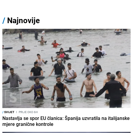
/
Najnovije
/
SVIJET
I
PRIJE OKO 6H
Nastavlja se spor EU članica: Španija uzvratila na italijanske
mjere granične kontrole