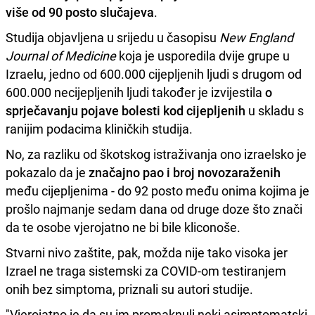
više od 90 posto slučajeva
.
Studija objavljena u srijedu u časopisu
New England
Journal of Medicine
koja je usporedila dvije grupe u
Izraelu, jedno od 600.000 cijepljenih ljudi s drugom od
600.000 necijepljenih ljudi također je izvijestila
o
sprječavanju pojave bolesti kod cijepljenih
u skladu s
ranijim podacima kliničkih studija.
No, za razliku od škotskog istraživanja ono izraelsko je
pokazalo da je
značajno pao i broj novozaraženih
među cijepljenima - do 92 posto među onima kojima je
prošlo najmanje sedam dana od druge doze što znači
da te osobe vjerojatno ne bi bile kliconoše.
Stvarni nivo zaštite, pak, možda nije tako visoka jer
Izrael ne traga sistemski za COVID-om testiranjem
onih bez simptoma, priznali su autori studije.
"Vjerojatno je da su im promaknuli neki asimptomatski