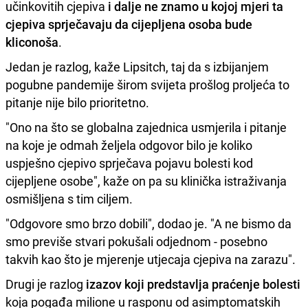
učinkovitih cjepiva
i dalje ne znamo u kojoj mjeri ta
cjepiva sprječavaju da cijepljena osoba bude
kliconoša
.
Jedan je razlog, kaže Lipsitch, taj da s izbijanjem
pogubne pandemije širom svijeta prošlog proljeća to
pitanje nije bilo prioritetno.
"Ono na što se globalna zajednica usmjerila i pitanje
na koje je odmah željela odgovor bilo je koliko
uspješno cjepivo sprječava pojavu bolesti kod
cijepljene osobe", kaže on pa su klinička istraživanja
osmišljena s tim ciljem.
"Odgovore smo brzo dobili", dodao je. "A ne bismo da
smo previše stvari pokušali odjednom - posebno
takvih kao što je mjerenje utjecaja cjepiva na zarazu".
Drugi je razlog
izazov koji predstavlja praćenje bolesti
koja pogađa milione u rasponu od asimptomatskih