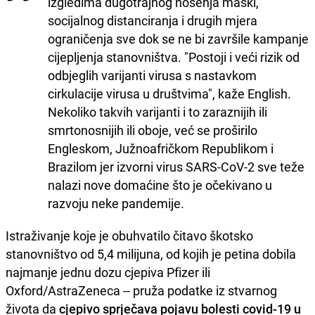
izgledima dugotrajnog nošenja maski,
socijalnog distanciranja i drugih mjera
ograničenja sve dok se ne bi završile kampanje
cijepljenja stanovništva. "Postoji i veći rizik od
odbjeglih varijanti virusa s nastavkom
cirkulacije virusa u društvima", kaže English.
Nekoliko takvih varijanti i to zaraznijih ili
smrtonosnijih ili oboje, već se proširilo
Engleskom, Južnoafričkom Republikom i
Brazilom jer izvorni virus SARS-CoV-2 sve teže
nalazi nove domaćine što je očekivano u
razvoju neke pandemije.
Istraživanje koje je obuhvatilo čitavo škotsko
stanovništvo od 5,4 milijuna, od kojih je petina dobila
najmanje jednu dozu cjepiva Pfizer ili
Oxford/AstraZeneca -- pruža podatke iz stvarnog
života da
cjepivo sprječava pojavu bolesti covid-19 u