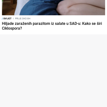
/
SVIJET
I
PRIJE OKO 8H
Hiljade zaraženih parazitom iz salate u SAD-u: Kako se širi
Ciklospora?