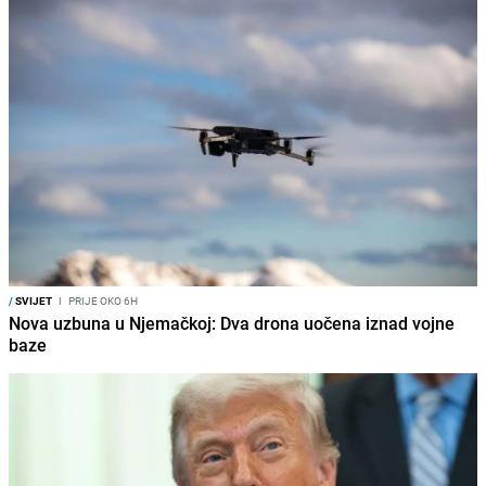
/
SVIJET
I
PRIJE OKO 6H
Nova uzbuna u Njemačkoj: Dva drona uočena iznad vojne
baze