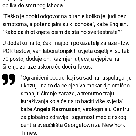
oblika do smrtnog ishoda.
"Teško je dobiti odgovor na pitanje koliko je ljudi bez
simptoma, a potencijalni su kliconoše", kaže English.
"Kako da ih otkrijete osim da stalno sve testirate?"
U dodatku na to, čak i najbolji pokazatelji zaraze - tzv.
PCR testovi, van laboratorijskih uvjeta osjetljivi su tek
70 posto, dodaje on. Razmjeri utjecaja cjepiva na
širenje zaraze uskoro će doći u fokus.
"Ograničeni podaci koji su sad na raspolaganju
ukazuju na to da će cjepiva makar djelomično
smanjiti širenje zaraze, a trenutno traju
istraživanja koja će na to baciti više svjetla",
kaže
Angela Rasmussen
, virologinja u Centru
za globalno zdravlje i sigurnost medicinskog
centra sveučilišta Georgetown za New York
Times.