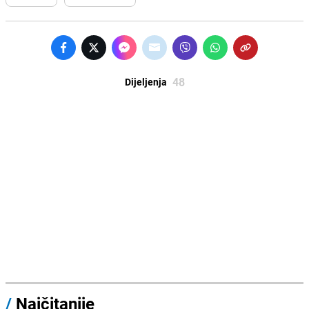
48
Dijeljenja
/
Najčitanije