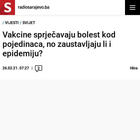
Otvor
/
VIJESTI
/
SVIJET
Vakcine sprječavaju bolest kod
pojedinaca, no zaustavljaju li i
epidemiju?
26.02.21. 07:27
Hina
2