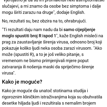
slučajevi, a mi znamo da osobe bez simptoma i dalje
mogu širiti zarazu na druge", dodaje English.
No, rezultati su, bez obzira na to, ohrabrujući.
"Ti rezultati daju nam nadu da bi
samo cijepljenje
moglo spustiti broj R ispod 1
", kaže English misleći na
prag za zaustavljanje širenja virusa, odnosno broj koji
pokazuje koliko ljudi neka osoba zarazi virusom. "Ako
može (spustiti R), a to je još veliko pitanje, s
vremenom ne bismo primjenjivali mjere poput
zatvaranja ili nošenja maski da spriječimo širenje
virusa".
Kako je moguće?
Kako je moguće da unatoč stotinama studija i
rigoroznim kliničkim istraživanjima koja su obuhvatila
desetke hiljada ljudi i rezultirala s nemalim brojem