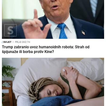
/
SVIJET
I
PRIJE OKO 7H
Trump zabranio uvoz humanoidnih robota: Strah od
špijunaže ili borba protiv Kine?