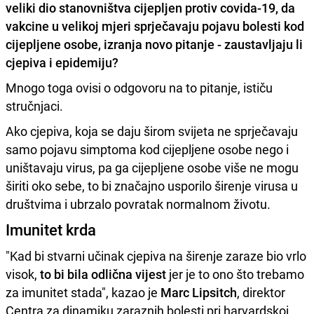
veliki dio stanovništva cijepljen protiv covida
-19, da
vakcine u velikoj mjeri sprječavaju pojavu bolesti kod
cijepljene osobe, izranja novo pitanje -
zaustavljaju li
cjepiva i epidemiju?
Mnogo toga ovisi o odgovoru na to pitanje, ističu
stručnjaci.
Ako cjepiva, koja se daju širom svijeta ne sprječavaju
samo pojavu simptoma kod cijepljene osobe nego i
uništavaju virus, pa ga cijepljene osobe više ne mogu
širiti oko sebe, to bi značajno usporilo širenje virusa u
društvima i ubrzalo povratak normalnom životu.
Imunitet krda
"Kad bi stvarni učinak cjepiva na širenje zaraze bio vrlo
visok,
to bi bila odlična vijest
jer je to ono što trebamo
za imunitet stada", kazao je
Marc Lipsitch
, direktor
Centra za dinamiku zaraznih bolesti pri harvardskoj