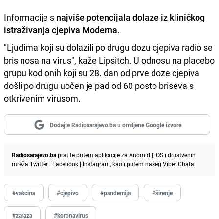
Informacije s
najviše potencijala dolaze iz kliničkog
istraživanja cjepiva Moderna
.
"Ljudima koji su dolazili po drugu dozu cjepiva radio se
bris nosa na virus", kaže Lipsitch. U odnosu na placebo
grupu kod onih koji su 28. dan od prve doze cjepiva
došli po drugu uočen je pad od 60 posto briseva s
otkrivenim virusom.
Dodajte Radiosarajevo.ba u omiljene Google izvore
Radiosarajevo.ba
pratite putem aplikacije za
Android
|
iOS
i društvenih
mreža
Twitter
|
Facebook
|
Instagram
, kao i putem našeg
Viber
Chata.
#vakcina
#cjepivo
#pandemija
#širenje
#zaraza
#koronavirus