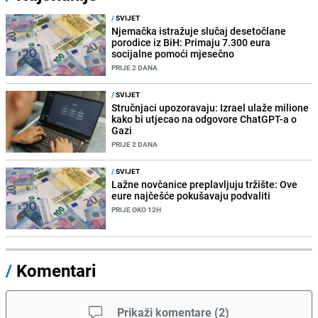
/
SVIJET
Njemačka istražuje slučaj desetočlane
porodice iz BiH: Primaju 7.300 eura
socijalne pomoći mjesečno
PRIJE 2 DANA
/
SVIJET
Stručnjaci upozoravaju: Izrael ulaže milione
kako bi utjecao na odgovore ChatGPT-a o
Gazi
PRIJE 2 DANA
/
SVIJET
Lažne novčanice preplavljuju tržište: Ove
eure najčešće pokušavaju podvaliti
PRIJE OKO 12H
/
Komentari
Prikaži komentare
(
2
)