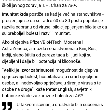
školi javnog zdravlja T.H. Chan za
AFP
.
Imunitet krda
postiže se kad je većina stanovništva -
procjenjuje se da se radi o 60 do 80 posto populacije -
razvila odbranu od virusa, bilo cijepljenjem bilo tako da
su preboljeli bolest i razvili imunitet.
Ako bi cjepiva Pfizer/BioNTech, Moderna i
AstraZeneca, a možda i ona stvorena u Kini, Rusiji i
Indiji, slabo štitila od zaraze tada bi ljudi koji su
cijepljeni i dalje bili potencijalni kliconoše.
"
Veliki je izvor zabrinutosti
mogućnost da cjepiva
sprječavaju bolest, hospitalizaciju i smrt cijepljene
osobe, ali nedovoljno sprječavaju širenje virusa s te
osobe na druge", kaže
Peter English
, savjetnik
britanske vlade za zarazne bolesti za
AFP
.
U takvom scenariju društva bi bila suočena s