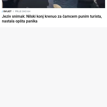
/
SVIJET
I
PRIJE OKO 6H
Jeziv snimak: Nilski konj krenuo za čamcem punim turista,
nastala opšta panika