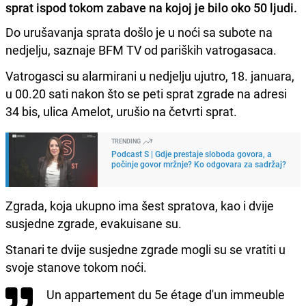
sprat ispod tokom zabave na kojoj je bilo oko 50 ljudi.
Do urušavanja sprata došlo je u noći sa subote na
nedjelju, saznaje BFM TV od pariških vatrogasaca.
Vatrogasci su alarmirani u nedjelju ujutro, 18. januara,
u 00.20 sati nakon što se peti sprat zgrade na adresi
34 bis, ulica Amelot, urušio na četvrti sprat.
TRENDING
Podcast S | Gdje prestaje sloboda govora, a
počinje govor mržnje? Ko odgovara za sadržaj?
Zgrada, koja ukupno ima šest spratova, kao i dvije
susjedne zgrade, evakuisane su.
Stanari te dvije susjedne zgrade mogli su se vratiti u
svoje stanove tokom noći.
Un appartement du 5e étage d'un immeuble