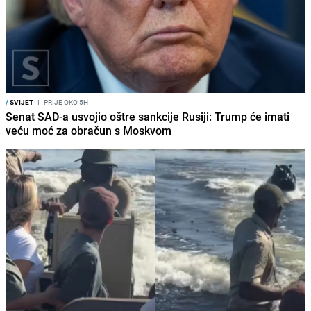
/
SVIJET
I
PRIJE OKO 5H
Senat SAD-a usvojio oštre sankcije Rusiji: Trump će imati
veću moć za obračun s Moskvom