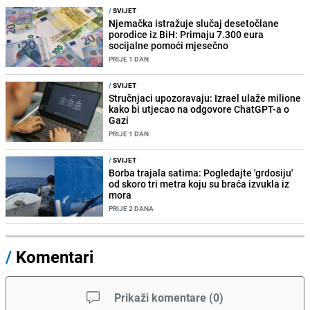
/
SVIJET
Njemačka istražuje slučaj desetočlane
porodice iz BiH: Primaju 7.300 eura
socijalne pomoći mjesečno
PRIJE 1 DAN
/
SVIJET
Stručnjaci upozoravaju: Izrael ulaže milione
kako bi utjecao na odgovore ChatGPT-a o
Gazi
PRIJE 1 DAN
/
SVIJET
Borba trajala satima: Pogledajte 'grdosiju'
od skoro tri metra koju su braća izvukla iz
mora
PRIJE 2 DANA
/
Komentari
Prikaži komentare
(
0
)