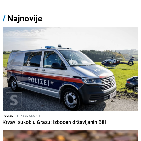
/
Najnovije
/
SVIJET
I
PRIJE OKO 4H
Krvavi sukob u Grazu: Izboden državljanin BiH