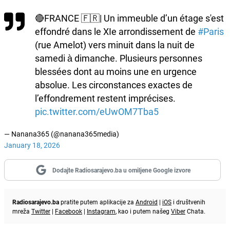
🔴FRANCE 🇫🇷| Un immeuble d’un étage s'est
effondré dans le XIe arrondissement de
#Paris
(rue Amelot) vers minuit dans la nuit de
samedi à dimanche. Plusieurs personnes
blessées dont au moins une en urgence
absolue. Les circonstances exactes de
l’effondrement restent imprécises.
pic.twitter.com/eUwOM7Tba5
— Nanana365 (@nanana365media)
January 18, 2026
Dodajte Radiosarajevo.ba u omiljene Google izvore
Radiosarajevo.ba
pratite putem aplikacije za
Android
|
iOS
i društvenih
mreža
Twitter
|
Facebook
|
Instagram
, kao i putem našeg
Viber
Chata.