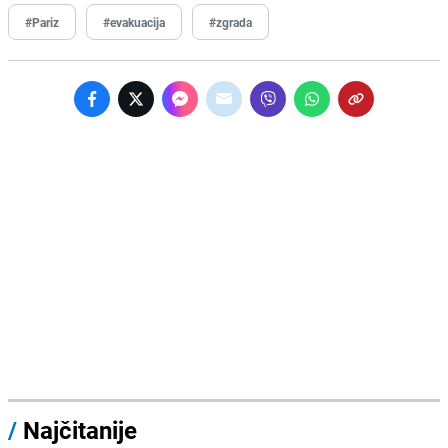
#Pariz
#evakuacija
#zgrada
/
Najčitanije