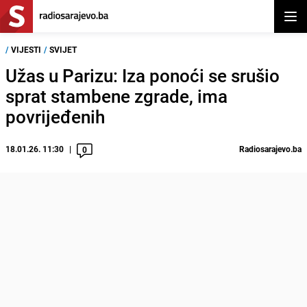
Otvor
/
VIJESTI
/
SVIJET
Užas u Parizu: Iza ponoći se srušio
sprat stambene zgrade, ima
povrijeđenih
18.01.26. 11:30
Radiosarajevo.ba
0