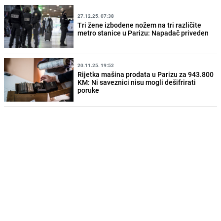
27.12.25. 07:38
Tri žene izbodene nožem na tri različite
metro stanice u Parizu: Napadač priveden
20.11.25. 19:52
Rijetka mašina prodata u Parizu za 943.800
KM: Ni saveznici nisu mogli dešifrirati
poruke