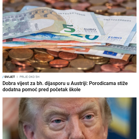
/
SVIJET
I
PRIJE OKO 5H
Dobra vijest za bh. dijasporu u Austriji: Porodicama stiže
dodatna pomoć pred početak škole