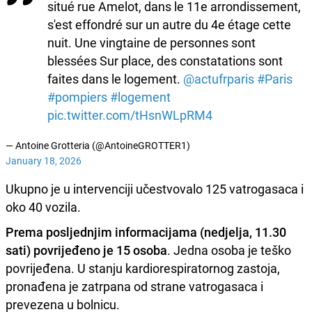
situé rue Amelot, dans le 11e arrondissement,
s'est effondré sur un autre du 4e étage cette
nuit. Une vingtaine de personnes sont
blessées Sur place, des constatations sont
faites dans le logement.
@actufrparis
#Paris
#pompiers
#logement
pic.twitter.com/tHsnWLpRM4
— Antoine Grotteria (@AntoineGROTTER1)
January 18, 2026
Ukupno je u intervenciji učestvovalo 125 vatrogasaca i
oko 40 vozila.
Prema posljednjim informacijama (nedjelja, 11.30
sati) povrijeđeno je 15 osoba
. Jedna osoba je teško
povrijeđena. U stanju kardiorespiratornog zastoja,
pronađena je zatrpana od strane vatrogasaca i
prevezena u bolnicu.