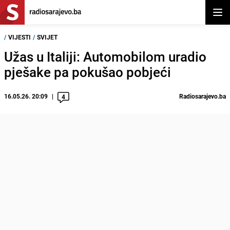
Otvor
/
VIJESTI
/
SVIJET
Užas u Italiji: Automobilom uradio
pješake pa pokušao pobjeći
16.05.26. 20:09
Radiosarajevo.ba
4