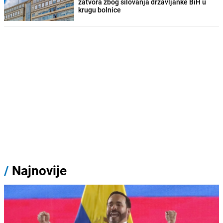
zatvora zbog silovanja državljanke BiH u
krugu bolnice
/
Najnovije