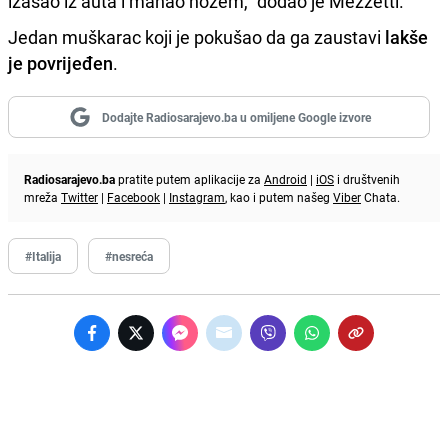
izašao iz auta i mahao nožem," dodao je Mezzetti.
Jedan muškarac koji je pokušao da ga zaustavi
lakše
je povrijeđen
.
Dodajte Radiosarajevo.ba u omiljene Google izvore
Radiosarajevo.ba
pratite putem aplikacije za
Android
|
iOS
i društvenih
mreža
Twitter
|
Facebook
|
Instagram
, kao i putem našeg
Viber
Chata.
#Italija
#nesreća