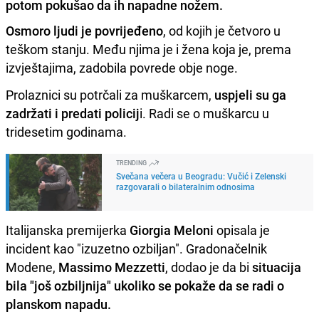
potom pokušao da ih napadne nožem.
Osmoro ljudi je povrijeđeno
, od kojih je četvoro u
teškom stanju. Među njima je i žena koja je, prema
izvještajima, zadobila povrede obje noge.
Prolaznici su potrčali za muškarcem,
uspjeli su ga
zadržati i predati policij
i. Radi se o muškarcu u
tridesetim godinama.
TRENDING
Svečana večera u Beogradu: Vučić i Zelenski
razgovarali o bilateralnim odnosima
Italijanska premijerka
Giorgia Meloni
opisala je
incident kao "izuzetno ozbiljan". Gradonačelnik
Modene,
Massimo Mezzetti
, dodao je da bi
situacija
bila "još ozbiljnija" ukoliko se pokaže da se radi o
planskom napadu.