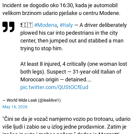
Incident se dogodio oko 16:30, kada je automobil
velikom brzinom udario pješake u centru Modene.
❗️🇮🇹
#Modena
,
#Italy
— A driver deliberately
plowed his car into pedestrians in the city
center, then jumped out and stabbed a man
trying to stop him.
At least 8 injured, 4 critically (one woman lost
both legs). Suspect — 31-year-old Italian of
Moroccan origin — detained.…
pic.twitter.com/QUStOCfEud
— World Wide Leak (@leaklive1)
May 16, 2026
"Čini se da je vozač namjerno vozio po trotoaru, udario
više ljudi i zabio se u izlog jedne prodavnice. Zatim je