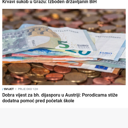
Krvavi sukob u Grazu: Izboden državljanin BiH
/
SVIJET
I
PRIJE OKO 12H
Dobra vijest za bh. dijasporu u Austriji: Porodicama stiže
dodatna pomoć pred početak škole