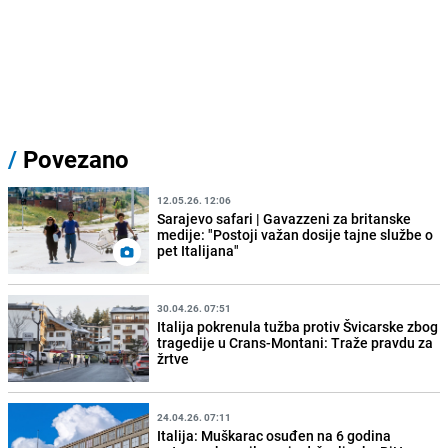
/
Povezano
12.05.26. 12:06
Sarajevo safari | Gavazzeni za britanske
medije: "Postoji važan dosije tajne službe o
pet Italijana"
30.04.26. 07:51
Italija pokrenula tužba protiv Švicarske zbog
tragedije u Crans-Montani: Traže pravdu za
žrtve
24.04.26. 07:11
Italija: Muškarac osuđen na 6 godina