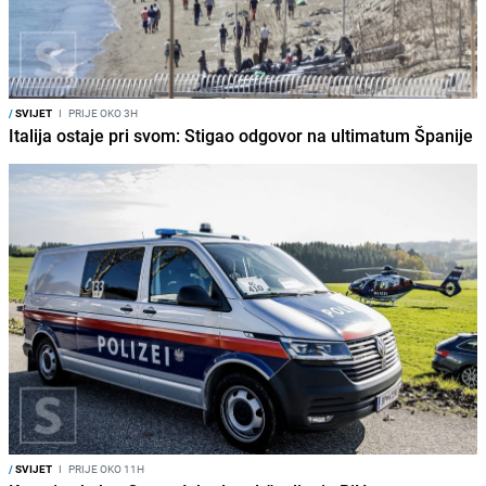
/
SVIJET
I
PRIJE OKO 3H
Italija ostaje pri svom: Stigao odgovor na ultimatum Španije
/
SVIJET
I
PRIJE OKO 11H