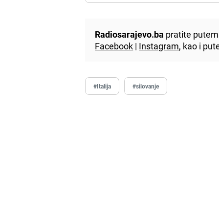
Radiosarajevo.ba
pratite putem 
Facebook
|
Instagram
, kao i p
#Italija
#silovanje