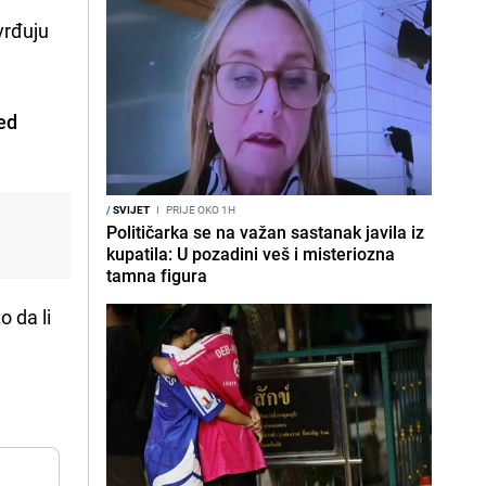
vrđuju
ed
/
SVIJET
I
PRIJE OKO 1H
Političarka se na važan sastanak javila iz
kupatila: U pozadini veš i misteriozna
tamna figura
o da li