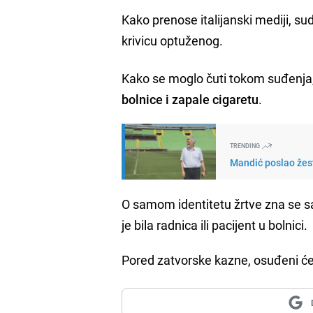
Kako prenose italijanski mediji, sud
krivicu optuženog.
Kako se moglo čuti tokom suđenja,
bolnice i zapale cigaretu
.
TRENDING
Mandić poslao žest
O samom identitetu žrtve zna se 
je bila radnica ili pacijent u bolnici.
Pored zatvorske kazne, osuđeni će m