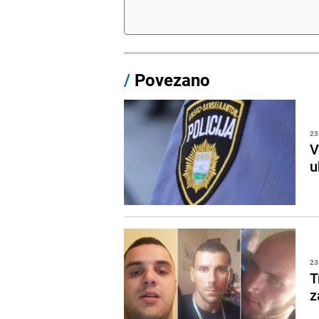
/
Povezano
23
V
u
23
T
z