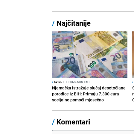
/
Najčitanije
/
SVIJET
I
PRIJE OKO 15H
/
Njemačka istražuje slučaj desetočlane
porodice iz BiH: Primaju 7.300 eura
socijalne pomoći mjesečno
/
Komentari