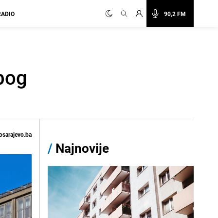
RADIO
90,2 FM
zbog
osarajevo.ba
/
Najnovije