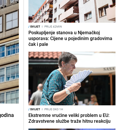
/
SVIJET
I
PRIJE 42MIN
Poskupljenje stanova u Njemačkoj
usporava: Cijene u pojedinim gradovima
čak i pale
/
SVIJET
I
PRIJE OKO 1H
godina
Ekstremne vrućine veliki problem u EU:
Zdravstvene službe traže hitnu reakciju