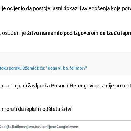
 je ocijenio da postoje jasni dokazi i svjedočenja koja pot
 osuđeni je
žrtvu namamio pod izgovorom da izađu ispr
oku poruku Džemidžiću: "Koga vi, ba, folirate?"
samo da je
državljanka Bosne i Hercegovine,
a nije poznat
orati da isplati i odštetu žrtvi.
Dodajte Radiosarajevo.ba u omiljene Google izvore