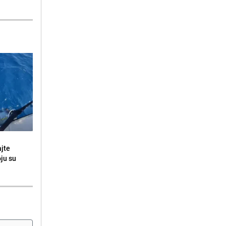
ajte
oju su