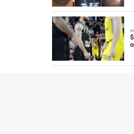
05
Š
o