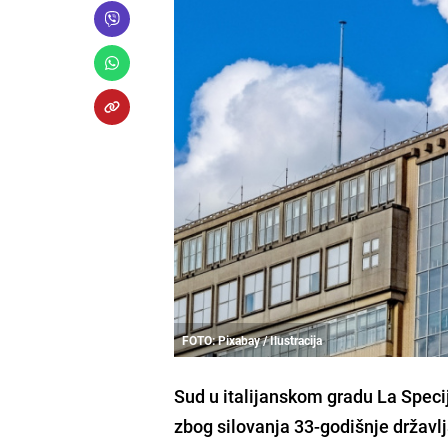
FOTO: Pixabay / Ilustracija
Sud u italijanskom gradu La Speci
zbog silovanja 33-godišnje državl