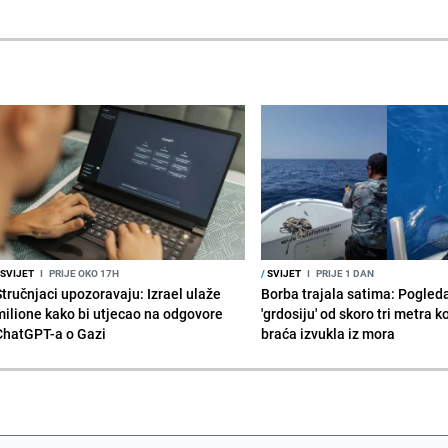
SVIJET
I
PRIJE OKO 17H
/
SVIJET
I
PRIJE 1 DAN
Stručnjaci upozoravaju: Izrael ulaže
Borba trajala satima: Pogled
milione kako bi utjecao na odgovore
'grdosiju' od skoro tri metra k
ChatGPT-a o Gazi
braća izvukla iz mora