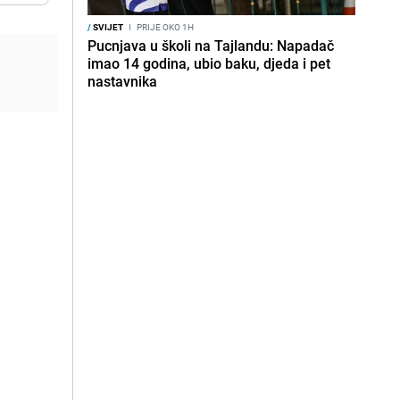
/
SVIJET
I
PRIJE OKO 1H
Pucnjava u školi na Tajlandu: Napadač
imao 14 godina, ubio baku, djeda i pet
nastavnika