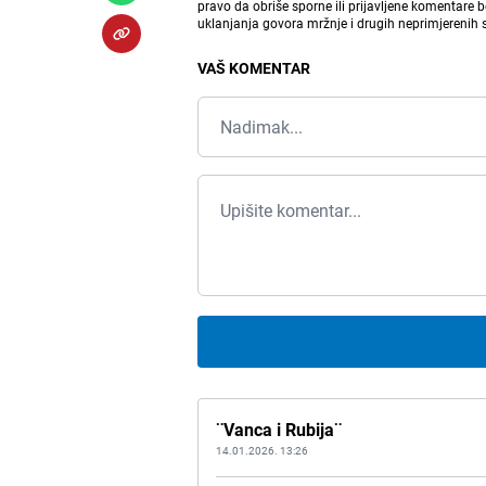
pravo da obriše sporne ili prijavljene komentare 
uklanjanja govora mržnje i drugih neprimjerenih
VAŠ KOMENTAR
¨Vanca i Rubija¨
14.01.2026. 13:26