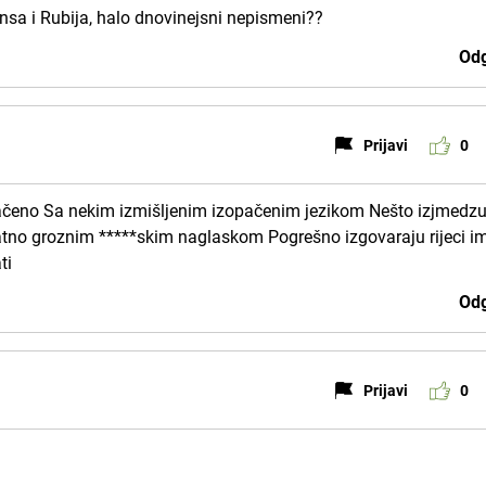
 Vensa i Rubija, halo dnovinejsni nepismeni??
Odg
Prijavi
0
zopačeno Sa nekim izmišljenim izopačenim jezikom Nešto izjmedz
no groznim *****skim naglaskom Pogrešno izgovaraju rijeci im
ti
Odg
Prijavi
0