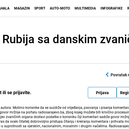
HALA
MAGAZIN
SPORT
AUTO-MOTO
MULTIMEDIA
INFOGRAFIKE
 Rubija sa danskim zvani
Povratak 
li se prijavite.
Prijava
Regi
i autora. Molimo korisnike da se suzdrže od vrijeđanja, psovanja i pisanja komentara
govor mržnje na portalu radiosarajevo.ba, zbog kojeg možete biti krivično procesuir
ev zvaničnih organa dostavi podatke o korisniku čiji komentari sadrže govor mržnj
vas da svaki čitatelj dobrovoljno pristupa čitanju i kreiranju komentara i prihvata 
e u suprotnosti sa vjerskim, nacionalnim, moralnim i drugim načelima. Radiosaraje