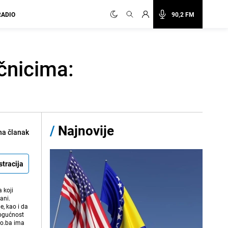
RADIO
90,2 FM
čnicima:
/
Najnovije
na članak
stracija
 koji
ani.
e, kao i da
mogućnost
vo.ba ima