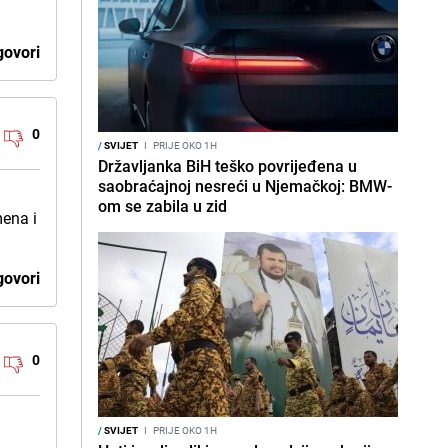
ovori
0
/
SVIJET
I
PRIJE OKO 1H
Državljanka BiH teško povrijeđena u
saobraćajnoj nesreći u Njemačkoj: BMW-
u
om se zabila u zid
ena i
ovori
0
/
SVIJET
I
PRIJE OKO 1H