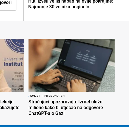
Huti izveli veliki napad na dvije pokrajine:
ovori
Najmanje 30 vojnika poginulo
/
SVIJET
I
PRIJE OKO 13H
lekciju
Stručnjaci upozoravaju: Izrael ulaže
okazujete
milione kako bi utjecao na odgovore
ChatGPT-a o Gazi