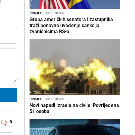
i
/
SVIJET
I
PRIJE OKO 1H
Grupa američkih senatora i zastupnika
traži ponovno uvođenje sankcija
zvaničnicima RS-a
/
SVIJET
I
PRIJE OKO 1H
Novi napadi Izraela na civile: Povrijeđena
51 osoba
0