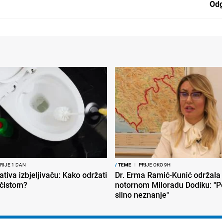
Odg
RIJE 1 DAN
/
TEME
I
PRIJE OKO 9H
ativa izbjeljivaču: Kako održati
Dr. Erma Ramić-Kunić održala 
 čistom?
notornom Miloradu Dodiku: "P
silno neznanje"