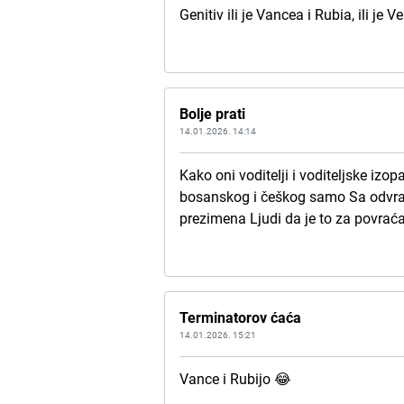
Genitiv ili je Vancea i Rubia, ili je
Bolje prati
14.01.2026. 14:14
Kako oni voditelji i voditeljske i
bosanskog i češkog samo Sa odvrat
prezimena Ljudi da je to za povraća
Terminatorov ćaća
14.01.2026. 15:21
Vance i Rubijo 😂