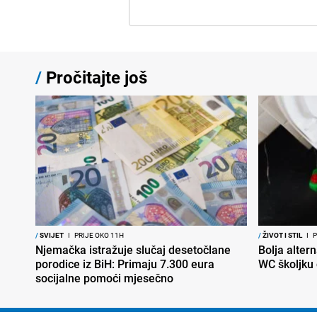
/
Pročitajte još
/
SVIJET
I
PRIJE OKO 11H
/
ŽIVOT I STIL
I
P
Njemačka istražuje slučaj desetočlane
Bolja altern
porodice iz BiH: Primaju 7.300 eura
WC školjku
socijalne pomoći mjesečno