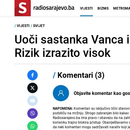
VIJESTI
BIZNIS
METROMA
/
VIJESTI
/
SVIJET
Uoči sastanka Vanca i
Rizik izrazito visok
/
Komentari (3)
Objavite komentar kao gost i
NAPOMENA:
Komentari su isključivo lični stavov
podstiču na mržnju. Strogo zabranjen bilo kakav 
Radiosarajevo.ba ima pravo i obavezu da na zahtj
korisniku trajno blokira pristup. Obaviještavamo 
da neki komentari mogu sadržavati narativ koji j