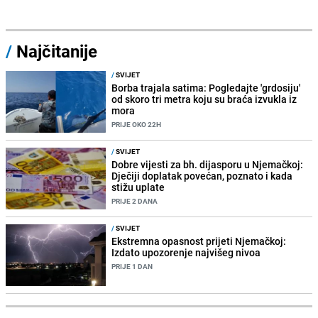
/
Najčitanije
/
SVIJET
Borba trajala satima: Pogledajte 'grdosiju'
od skoro tri metra koju su braća izvukla iz
mora
PRIJE OKO 22H
/
SVIJET
Dobre vijesti za bh. dijasporu u Njemačkoj:
Dječiji doplatak povećan, poznato i kada
stižu uplate
PRIJE 2 DANA
/
SVIJET
Ekstremna opasnost prijeti Njemačkoj:
Izdato upozorenje najvišeg nivoa
PRIJE 1 DAN