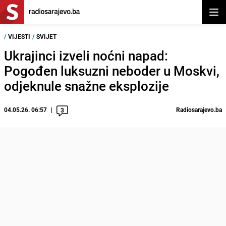
Otvor
/
VIJESTI
/
SVIJET
Ukrajinci izveli noćni napad:
Pogođen luksuzni neboder u Moskvi,
odjeknule snažne eksplozije
04.05.26. 06:57
Radiosarajevo.ba
3