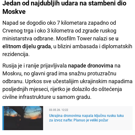
Jedan od najdubljih udara na stambeni dio
Moskve
Napad se dogodio oko 7 kilometara zapadno od
Crvenog trga i oko 3 kilometra od zgrade ruskog
ministarstva odbrane. Mosfilm Tower nalazi se
u
elitnom dijelu grada
, u blizini ambasada i diplomatskih
rezidencija.
Rusija je i ranije prijavljivala
napade dronovima
na
Moskvu, no glavni grad ima snažnu protuzračnu
odbranu. Uprkos sve učestalijim ukrajinskim napadima
posljednjih mjeseci, rijetko je dolazilo do oštećenja
civilne infrastrukture u samom gradu.
03.05.26. 12:22
Ukrajina dronovima napala ključnu rusku luku
za izvoz nafte: Planuo je veliki požar