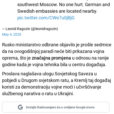
southwest Moscow. No one hurt. German and
Swedish embassies are located nearby.
pic.twitter.com/CWe7u0jBjG
— Leonid Ragozin (@leonidragozin)
May 4, 2026
Rusko ministarstvo odbrane objavilo je prošle sedmice
da na ovogodišnjoj paradi neće biti prikazana vojna
oprema, što je
značajna promjena
u odnosu na ranije
godine kada je vojna tehnika bila u centru događaja.
Proslava naglašava ulogu Sovjetskog Saveza u
pobjedi u Drugom svjetskom ratu, a Kremlj taj događaj
koristi za demonstraciju vojne moći i učvršćivanje
službenog narativa o ratu u Ukrajini.
Dodajte Radiosarajevo.ba u omiljene Google izvore