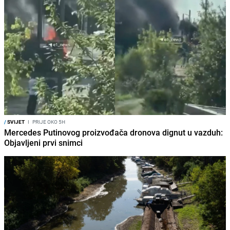
/
SVIJET
I
PRIJE OKO 5H
Mercedes Putinovog proizvođača dronova dignut u vazduh:
Objavljeni prvi snimci