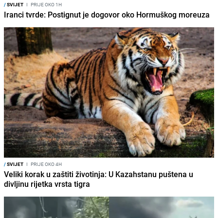
/
SVIJET
I
PRIJE OKO 1H
Iranci tvrde: Postignut je dogovor oko Hormuškog moreuza
/
SVIJET
I
PRIJE OKO 4H
Veliki korak u zaštiti životinja: U Kazahstanu puštena u
divljinu rijetka vrsta tigra