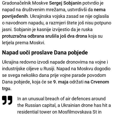
Gradonačelnik Moskve
Sergej Sobjanin
potvrdio je
napad na društvenim mrežama, ustvrdivši da
nema
povrijeđenih
. Ukrajinska vojska zasad se nije oglasila
o navodnom napadu, a razmjeri štete još nisu potpuno
jasni. Sobjanin je kasnije izvijestio da je ruska
protuzračna odbrana srušila još dva drona
koja su
letjela prema Moskvi.
Napad uoči proslave Dana pobjede
Ukrajina redovno izvodi napade dronovima na vojne i
industrijske ciljeve u Rusiji. Napad na Moskvu dogodio
se svega nekoliko dana prije vojne parade povodom
Dana pobjede, koja će se
9. maja
održati
na Crvenom
trgu.
In an unusual breach of air defences around
the Russian capital, a Ukrainian drone has hit a
residential tower on Mosfilmovskaya St in