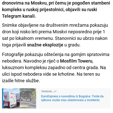
dronovima na Moskvu, pri čemu je pogođen stambeni
kompleks u ruskoj prijestolnici, objavili su ruski
Telegram kanali.
Snimke objavljene na društvenim mrežama pokazuju
dron koji nisko leti prema Moskvi neposredno prije 1
sat po lokalnom vremenu. Stanovnici su ubrzo nakon
toga prijavili
snažne eksplozije
u gradu.
Fotografije pokazuju oštećenja na gornjim spratovima
nebodera. Navodno je riječ o
Mosfilm Toweru
,
luksuznom kompleksu zapadno od centra grada. Na
ulici ispod nebodera vide se krhotine. Na teren su
izašle hitne službe.
TRENDING
EuroExpress o navodima iz Bugojna: Tvrde da
njihova vozila nisu učestvovala u incidentu